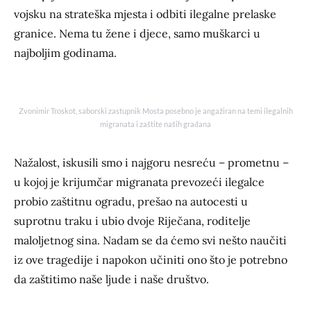
vojsku na strateška mjesta i odbiti ilegalne prelaske
granice. Nema tu žene i djece, samo muškarci u
najboljim godinama.
Zvonimir Troskot, saborski zastupnik Mosta posebno je angažiran na temi ilegalnih
migranata i zaštite naših građana
Nažalost, iskusili smo i najgoru nesreću – prometnu –
u kojoj je krijumčar migranata prevozeći ilegalce
probio zaštitnu ogradu, prešao na autocesti u
suprotnu traku i ubio dvoje Riječana, roditelje
maloljetnog sina. Nadam se da ćemo svi nešto naučiti
iz ove tragedije i napokon učiniti ono što je potrebno
da zaštitimo naše ljude i naše društvo.