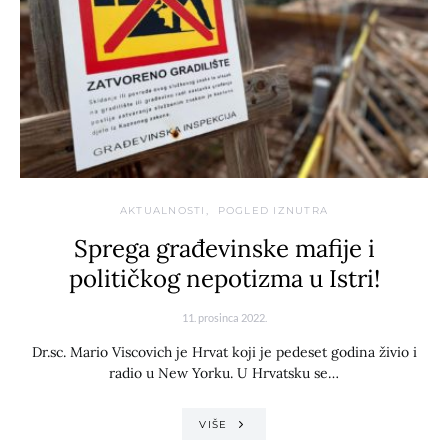
AKTUALNOSTI
POGLED IZNUTRA
Sprega građevinske mafije i
političkog nepotizma u Istri!
11. prosinca 2022.
Dr.sc. Mario Viscovich je Hrvat koji je pedeset godina živio i
radio u New Yorku. U Hrvatsku se…
VIŠE