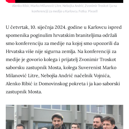
Alenko Ribić, Marko Milanović Litre, Nebojša Andrić, Zvonimir Troskot i ja na
konferenciji za medije u Karlovcu. Fotka: Pixsell
U četvrtak, 10. siječnja 2024. godine u Karlovcu ispred
spomenika poginulim hrvatskim braniteljima održali
smo konferenciju za medije na kojoj smo upozorili da
Hrvatska više nije sigurna zemlja. Na konferenciji za
medije je govorio kolega i prijatelj Zvonimir Troskot
saborsku zastupnik Mosta, kolega Suverenist Marko
Milanović Litre, Nebojša Andrić načelnik Vojnića,
Alenko Ribić iz Domovinskog pokreta i ja kao saborski
zastupnik Mosta.