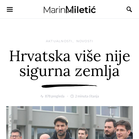
AKTUALNOSTI
NOVOSTI
Hrvatska više nije
sigurna zemlja
878 pregleda
2 minuta čitanja