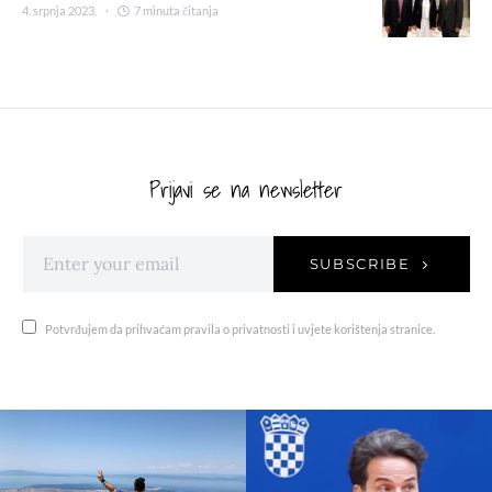
4. srpnja 2023.
7 minuta čitanja
Prijavi se na newsletter
SUBSCRIBE
Potvrđujem da prihvaćam pravila o privatnosti i uvjete korištenja stranice.