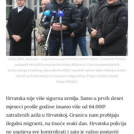
10.01.2024., Karlovac – Saborski zastupnici Mosta Marin Miletic i Zvonimir Troskot,
zastupnik Hrvatskih suverenista Marko Milanovic Litre te potpredsjednik
karlovackoga Gradskog vijeca Alenko Ribic i nacelnik opcine Vojnic Nebojsa Andric
odrzali su konferenciju za novinare o migrantima. Photo: Kristina Stedul
Fabac/PIXSELL
Hrvatska nije više sigurna zemlja. Samo u prvih deset
mjeseci prošle godine imamo više od 64.000!
zatraženih azila u Hrvatskoj. Granicu nam probijaju
ilegalni migranti, na tisuće svaki dan. Hrvatska policija
ne uspijeva sve kontrolirati i zato je važno postaviti