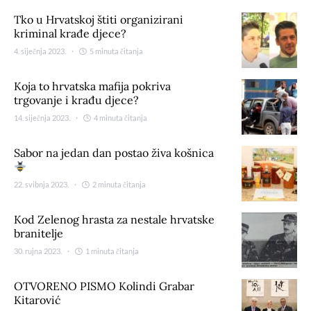
Tko u Hrvatskoj štiti organizirani
kriminal krađe djece?
4. siječnja 2023.
5 minuta čitanja
Koja to hrvatska mafija pokriva
trgovanje i krađu djece?
14. siječnja 2023.
4 minuta čitanja
Sabor na jedan dan postao živa košnica
22. svibnja 2023.
2 minuta čitanja
Kod Zelenog hrasta za nestale hrvatske
branitelje
30. rujna 2023.
1 minuta čitanja
OTVORENO PISMO Kolindi Grabar
Kitarović