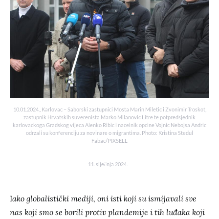
10.01.2024., Karlovac – Saborski zastupnici Mosta Marin Miletic i Zvonimir Troskot,
zastupnik Hrvatskih suverenista Marko Milanovic Litre te potpredsjednik
karlovackoga Gradskog vijeca Alenko Ribic i nacelnik opcine Vojnic Nebojsa Andric
odrzali su konferenciju za novinare o migrantima. Photo: Kristina Stedul
Fabac/PIXSELL
11. siječnja 2024.
I
ako globalistički mediji, oni isti koji su ismijavali sve
nas koji smo se borili protiv plandemije i tih luđaka koji