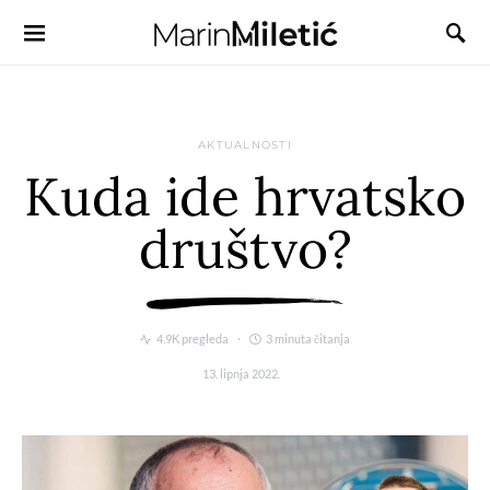
AKTUALNOSTI
Kuda ide hrvatsko
društvo?
4.9K pregleda
3 minuta čitanja
13. lipnja 2022.