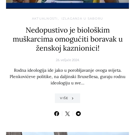
AKTUALNOSTI
IZLAGANJA U SABORU
Nedopustivo je biološkim
muškarcima omogućiti boravak u
ženskoj kaznionici!
26. veljače 2024.
Rodna ideologija ide jako u porobljavanje ovoga svijeta.
Plenkovićeve politike, na daljinski Bruxellesa, guraju rodnu
ideologiju u sve…
VIŠE