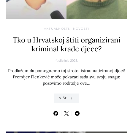
AKTUALNOSTI
NOVOSTI
Tko u Hrvatskoj štiti organizirani
kriminal krađe djece?
4. siječnja 2023.
Predlažem da pomognemo toj sirotoj istraumatiziranoj djeci!
Premijer Plenković može pokazati sada svu svoju snagu:
pozovimo roditelje ove…
VIŠE