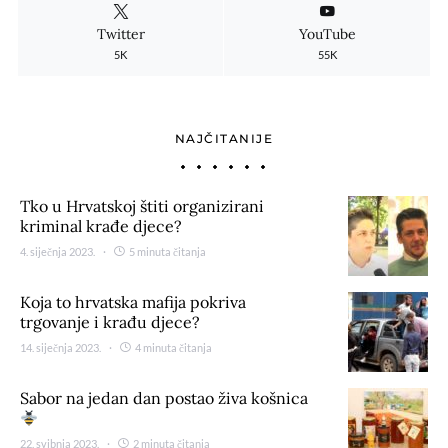
Twitter
YouTube
5K
55K
NAJČITANIJE
Tko u Hrvatskoj štiti organizirani
kriminal krađe djece?
4. siječnja 2023.
5 minuta čitanja
Koja to hrvatska mafija pokriva
trgovanje i krađu djece?
14. siječnja 2023.
4 minuta čitanja
Sabor na jedan dan postao živa košnica
22. svibnja 2023.
2 minuta čitanja