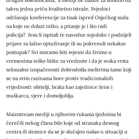
takvu jednu priču kvalitetno istraže. Svjedoci
održavaju konferencije za tisak ispred Osječkog suda
na koje ne dolazi nitko, a pitanje je i što radi
policija? Jesu li ispitali te navodne svjedoke i podnijeli
prijave za lažno optuživanje ili su pokrenuli nekakav
postupak? Svi moramo biti svjesni da živimo u
vremenima teške bitke za vrednote i da je svaka vrsta
seksualne izopačenosti dobrodošla meštrima tame koji
se na svim razinama bore protiv tradicionalnih
vrijednosti: obitelji, braka kao zajednice žene i
muškarca, vjere i domoljublja.
Mainstream mediji u njihovim rukama tjednima bi
čerečili nekog člana bilo koje od stranaka desnog
centra ili desnice da se je slučajno našao u situaciji u