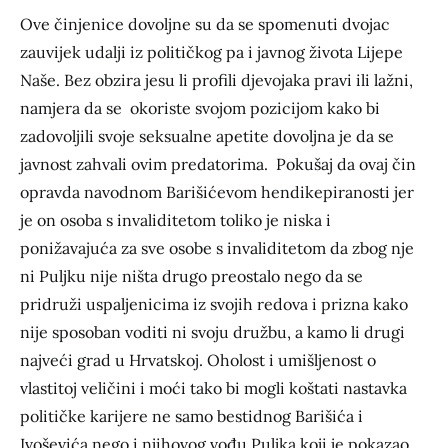
Ove činjenice dovoljne su da se spomenuti dvojac
zauvijek udalji iz političkog pa i javnog života Lijepe
Naše. Bez obzira jesu li profili djevojaka pravi ili lažni,
namjera da se okoriste svojom pozicijom kako bi
zadovoljili svoje seksualne apetite dovoljna je da se
javnost zahvali ovim predatorima. Pokušaj da ovaj čin
opravda navodnom Barišićevom hendikepiranosti jer
je on osoba s invaliditetom toliko je niska i
ponižavajuća za sve osobe s invaliditetom da zbog nje
ni Puljku nije ništa drugo preostalo nego da se
pridruži uspaljenicima iz svojih redova i prizna kako
nije sposoban voditi ni svoju družbu, a kamo li drugi
najveći grad u Hrvatskoj. Oholost i umišljenost o
vlastitoj veličini i moći tako bi mogli koštati nastavka
političke karijere ne samo bestidnog Barišića i
Ivoševića nego i njihovog vođu Puljka koji je pokazao