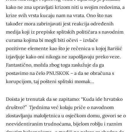
kako ne zna upravljati krizom niti u svojim redovima, a
krize svih vrsta kucaju nam na vrata. Ono što nas
također mora zabrinjavati jest reakcija određenih
medija koji iz prepiske splitskih političara s navodnim
curama kojima bi mogli biti očevi – izvlače
pozitivne elemente kao što je rečenica u kojoj Barišić
izjavljuje kako oni nikoga ne zapošljavaju preko veze.
Fantastično, možda zbog toga zaslužuje da ga
postavimo na čelo PNUSKOK – a da se obračuna s
korupcijom, taj pošteni splitski momak…
Doista je trenutak da se zapitamo: “Kuda ide hrvatsko
društvo?” Tjednima već kolaju priče o navodnom
zlostavljanju maloljetnica u osječkom domu, govori se o
neevidentiranim trudnoćama, bijelom roblju i raznim
drugim bolesnoćama, a mediji ne nalaze za shodno da