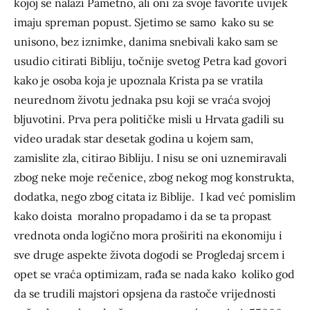
kojoj se nalazi Pametno, ali oni za svoje favorite uvijek
imaju spreman popust. Sjetimo se samo kako su se
unisono, bez iznimke, danima snebivali kako sam se
usudio citirati Bibliju, točnije svetog Petra kad govori
kako je osoba koja je upoznala Krista pa se vratila
neurednom životu jednaka psu koji se vraća svojoj
bljuvotini. Prva pera političke misli u Hrvata gadili su
video uradak star desetak godina u kojem sam,
zamislite zla, citirao Bibliju. I nisu se oni uznemiravali
zbog neke moje rečenice, zbog nekog mog konstrukta,
dodatka, nego zbog citata iz Biblije. I kad već pomislim
kako doista moralno propadamo i da se ta propast
vrednota onda logično mora proširiti na ekonomiju i
sve druge aspekte života dogodi se Progledaj srcem i
opet se vraća optimizam, rađa se nada kako koliko god
da se trudili majstori opsjena da rastoče vrijednosti