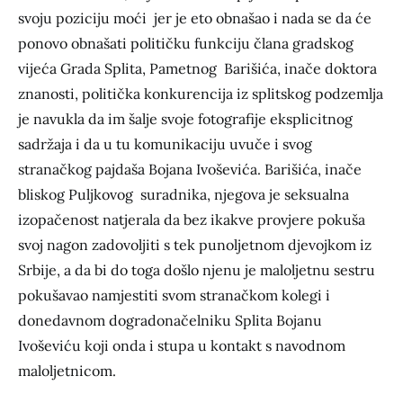
svoju poziciju moći jer je eto obnašao i nada se da će
ponovo obnašati političku funkciju člana gradskog
vijeća Grada Splita, Pametnog Barišića, inače doktora
znanosti, politička konkurencija iz splitskog podzemlja
je navukla da im šalje svoje fotografije eksplicitnog
sadržaja i da u tu komunikaciju uvuče i svog
stranačkog pajdaša Bojana Ivoševića. Barišića, inače
bliskog Puljkovog suradnika, njegova je seksualna
izopačenost natjerala da bez ikakve provjere pokuša
svoj nagon zadovoljiti s tek punoljetnom djevojkom iz
Srbije, a da bi do toga došlo njenu je maloljetnu sestru
pokušavao namjestiti svom stranačkom kolegi i
donedavnom dogradonačelniku Splita Bojanu
Ivoševiću koji onda i stupa u kontakt s navodnom
maloljetnicom.