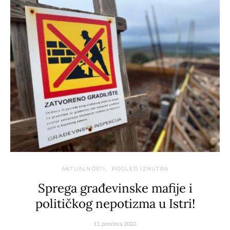
AKTUALNOSTI
POGLED IZNUTRA
Sprega građevinske mafije i
političkog nepotizma u Istri!
11. prosinca 2022.