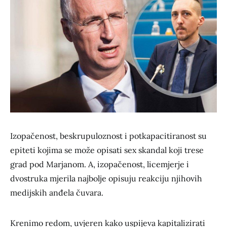
Izopačenost, beskrupuloznost i potkapacitiranost su
epiteti kojima se može opisati sex skandal koji trese
grad pod Marjanom. A, izopačenost, licemjerje i
dvostruka mjerila najbolje opisuju reakciju njihovih
medijskih anđela čuvara.
Krenimo redom, uvjeren kako uspijeva kapitalizirati