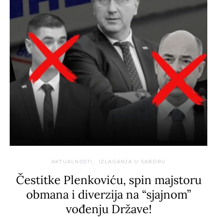
AKTUALNOSTI
IZLAGANJA U SABORU
Čestitke Plenkoviću, spin majstoru
obmana i diverzija na “sjajnom”
vođenju Države!