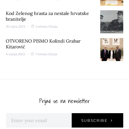
Kod Zelenog hrasta za nestale hrvatske
branitelje
30. rujna 2023.
1 minuta čitanja
OTVORENO PISMO Kolindi Grabar
Kitarović
4. srpnja 2023.
7 minuta čitanja
Prijavi se na newsletter
SUBSCRIBE