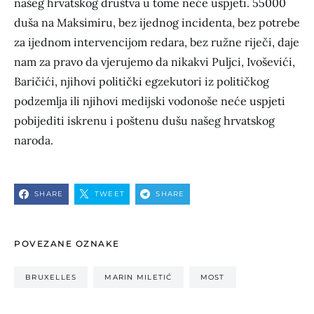
našeg hrvatskog društva u tome neće uspjeti. 55000
duša na Maksimiru, bez ijednog incidenta, bez potrebe
za ijednom intervencijom redara, bez ružne riječi, daje
nam za pravo da vjerujemo da nikakvi Puljci, Ivoševići,
Baričići, njihovi politički egzekutori iz političkog
podzemlja ili njihovi medijski vodonoše neće uspjeti
pobijediti iskrenu i poštenu dušu našeg hrvatskog
naroda.
SHARE
TWEET
SHARE
POVEZANE OZNAKE
BRUXELLES
MARIN MILETIĆ
MOST