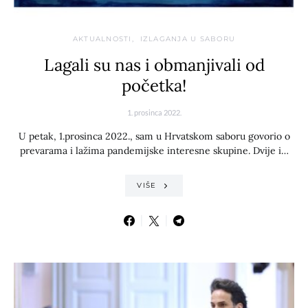
AKTUALNOSTI
IZLAGANJA U SABORU
Lagali su nas i obmanjivali od
početka!
1. prosinca 2022.
U petak, 1.prosinca 2022., sam u Hrvatskom saboru govorio o
prevarama i lažima pandemijske interesne skupine. Dvije i…
VIŠE