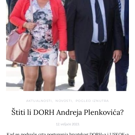
AKTUALNOSTI
NOVOSTI
POGLED IZNUTRA
Štiti li DORH Andreja Plenkovića?
12. veljače 2023.
Kad se podvuče crta postupanja hrvatskog DORH-a i USKOK-a