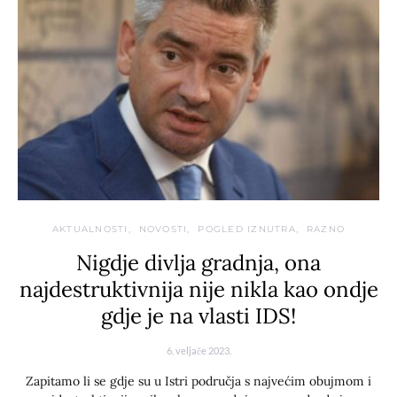
AKTUALNOSTI
NOVOSTI
POGLED IZNUTRA
RAZNO
Nigdje divlja gradnja, ona
najdestruktivnija nije nikla kao ondje
gdje je na vlasti IDS!
6. veljače 2023.
Zapitamo li se gdje su u Istri područja s najvećim obujmom i