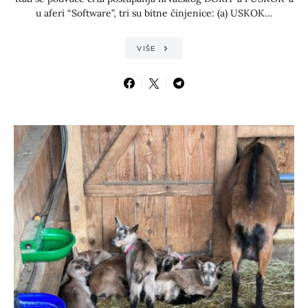
u aferi “Software”, tri su bitne činjenice: (a) USKOK…
VIŠE