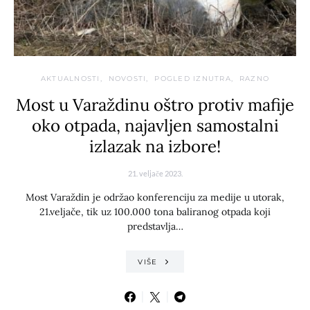
AKTUALNOSTI
NOVOSTI
POGLED IZNUTRA
RAZNO
Most u Varaždinu oštro protiv mafije
oko otpada, najavljen samostalni
izlazak na izbore!
21. veljače 2023.
Most Varaždin je održao konferenciju za medije u utorak,
21.veljače, tik uz 100.000 tona baliranog otpada koji
predstavlja…
VIŠE