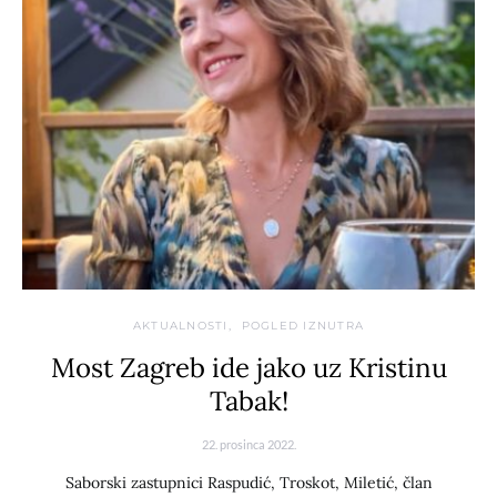
AKTUALNOSTI
POGLED IZNUTRA
Most Zagreb ide jako uz Kristinu
Tabak!
22. prosinca 2022.
Saborski zastupnici Raspudić, Troskot, Miletić, član