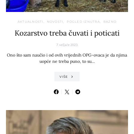
AKTUALNOSTI
NOVOSTI
POGLED IZNUTRA
RAZNO
Kozarstvo treba čuvati i poticati
7. veljače 2023.
Ono što sam naučio i od ovih vrijednih OPG-ovaca je da njima
uopće ne treba puno, to su…
VIŠE