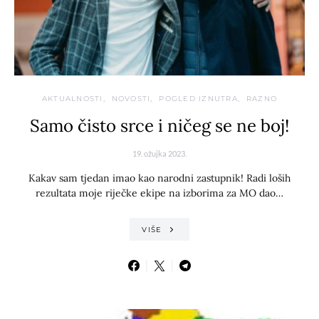
AKTUALNOSTI
NOVOSTI
POGLED IZNUTRA
RAZNO
Samo čisto srce i ničeg se ne boj!
19. ožujka 2023.
Kakav sam tjedan imao kao narodni zastupnik! Radi loših
rezultata moje riječke ekipe na izborima za MO dao…
VIŠE