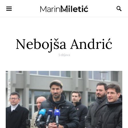
Nebojša Andrić
1 objava