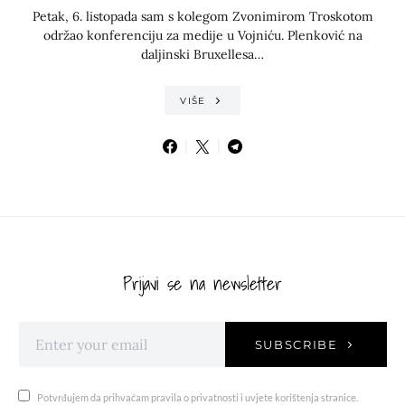
Petak, 6. listopada sam s kolegom Zvonimirom Troskotom
održao konferenciju za medije u Vojniću. Plenković na
daljinski Bruxellesa…
VIŠE
Prijavi se na newsletter
SUBSCRIBE
Potvrđujem da prihvaćam pravila o privatnosti i uvjete korištenja stranice.