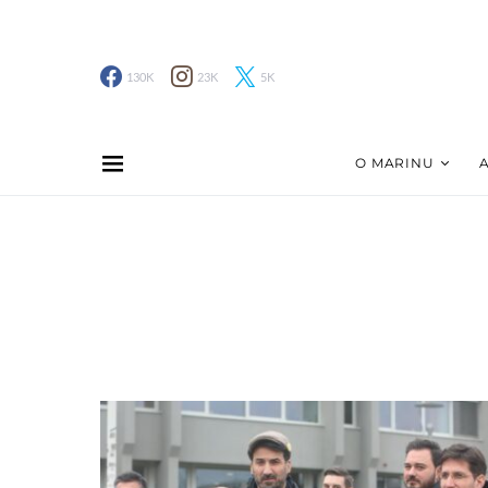
130K
23K
5K
O MARINU