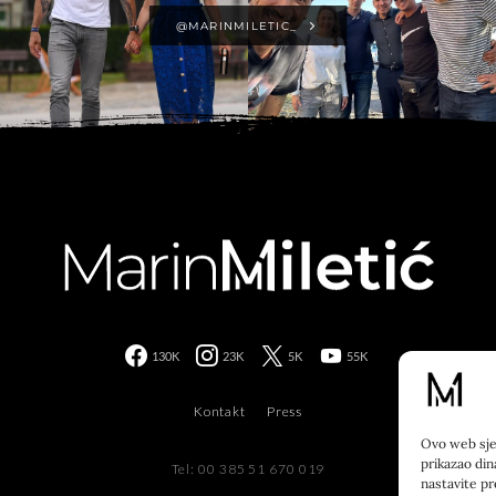
@MARINMILETIC_
130K
23K
5K
55K
Kontakt
Press
Ovo web sjed
prikazao din
Tel: 00 385 51 670 019
nastavite pr