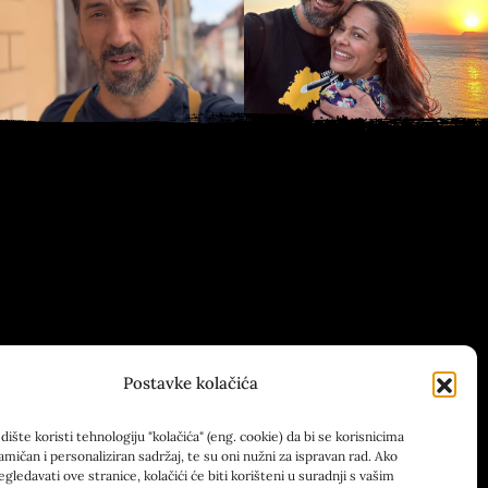
Postavke kolačića
ište koristi tehnologiju "kolačića" (eng. cookie) da bi se korisnicima
amičan i personaliziran sadržaj, te su oni nužni za ispravan rad. Ako
egledavati ove stranice, kolačići će biti korišteni u suradnji s vašim