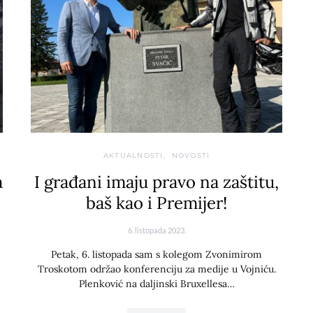
AKTUALNOSTI
NOVOSTI
a
I građani imaju pravo na zaštitu,
baš kao i Premijer!
6. listopada 2023.
Petak, 6. listopada sam s kolegom Zvonimirom
Troskotom održao konferenciju za medije u Vojniću.
Plenković na daljinski Bruxellesa…