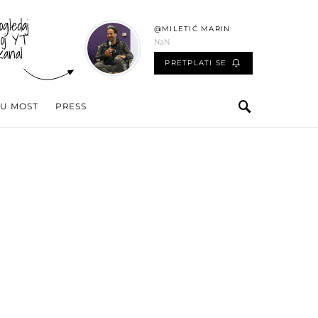
ogledaj
@MILETIĆ MARIN
oj YT
NaN
kanal
PRETPLATI SE
 U MOST
PRESS