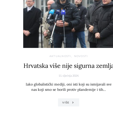
AKTUALNOSTI
NOVOSTI
Hrvatska više nije sigurna zemlj
11. siječnja 2024.
Iako globalistički mediji, oni isti koji su ismijavali sve
nas koji smo se borili protiv plandemije i tih…
VIŠE