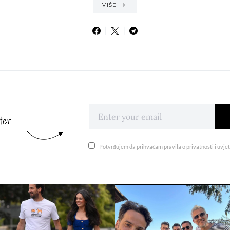
VIŠE
ter
Potvrđujem da prihvaćam pravila o privatnosti i uvjet