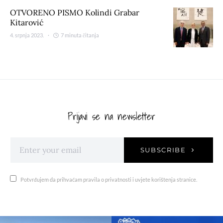
OTVORENO PISMO Kolindi Grabar
Kitarović
4. srpnja 2023.
7 minuta čitanja
Prijavi se na newsletter
SUBSCRIBE
Potvrđujem da prihvaćam pravila o privatnosti i uvjete korištenja stranice.