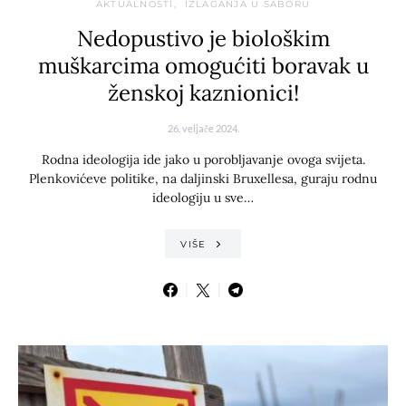
AKTUALNOSTI
IZLAGANJA U SABORU
Nedopustivo je biološkim
muškarcima omogućiti boravak u
ženskoj kaznionici!
26. veljače 2024.
Rodna ideologija ide jako u porobljavanje ovoga svijeta.
Plenkovićeve politike, na daljinski Bruxellesa, guraju rodnu
ideologiju u sve…
VIŠE