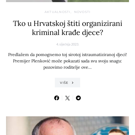
AKTUALNOSTI
NOVOSTI
Tko u Hrvatskoj štiti organizirani
kriminal krađe djece?
4. siječnja 2023.
Predlažem da pomognemo toj sirotoj istraumatiziranoj djeci!
Premijer Plenković može pokazati sada svu svoju snagu:
pozovimo roditelje ove…
VIŠE