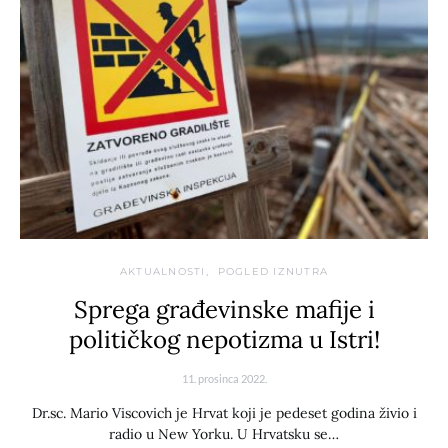
AKTUALNOSTI
POGLED IZNUTRA
Sprega građevinske mafije i
političkog nepotizma u Istri!
11. prosinca 2022.
Dr.sc. Mario Viscovich je Hrvat koji je pedeset godina živio i
radio u New Yorku. U Hrvatsku se…