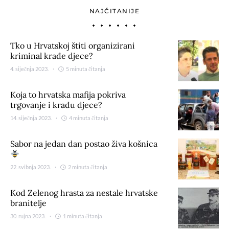
NAJČITANIJE
Tko u Hrvatskoj štiti organizirani
kriminal krađe djece?
4. siječnja 2023.
5 minuta čitanja
Koja to hrvatska mafija pokriva
trgovanje i krađu djece?
14. siječnja 2023.
4 minuta čitanja
Sabor na jedan dan postao živa košnica
22. svibnja 2023.
2 minuta čitanja
Kod Zelenog hrasta za nestale hrvatske
branitelje
30. rujna 2023.
1 minuta čitanja