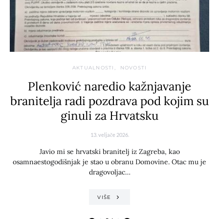
AKTUALNOSTI
NOVOSTI
Plenković naredio kažnjavanje
branitelja radi pozdrava pod kojim su
ginuli za Hrvatsku
13. veljače 2026.
Javio mi se hrvatski branitelj iz Zagreba, kao
osamnaestogodišnjak je stao u obranu Domovine. Otac mu je
dragovoljac…
VIŠE