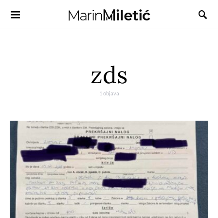
zds
1 objava