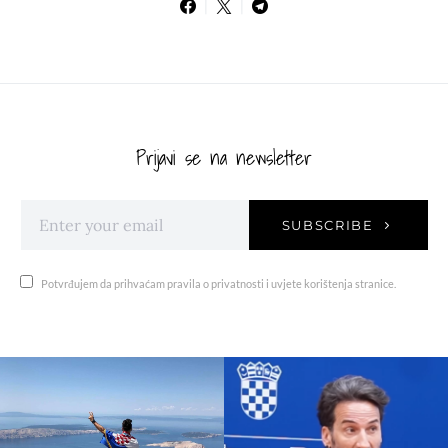
Prijavi se na newsletter
SUBSCRIBE
Potvrđujem da prihvaćam pravila o privatnosti i uvjete korištenja stranice.