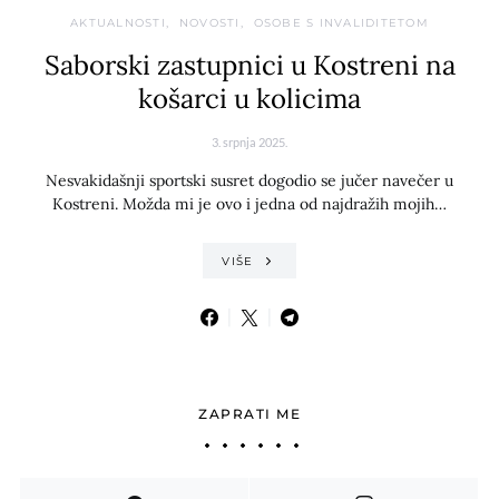
AKTUALNOSTI
NOVOSTI
OSOBE S INVALIDITETOM
Saborski zastupnici u Kostreni na
košarci u kolicima
3. srpnja 2025.
Nesvakidašnji sportski susret dogodio se jučer navečer u
Kostreni. Možda mi je ovo i jedna od najdražih mojih…
VIŠE
ZAPRATI ME