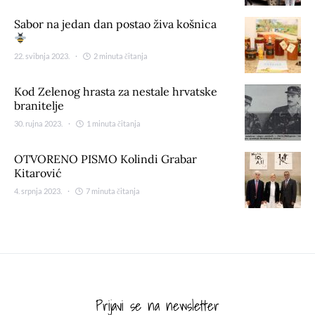
Sabor na jedan dan postao živa košnica
22. svibnja 2023.
2 minuta čitanja
Kod Zelenog hrasta za nestale hrvatske
branitelje
30. rujna 2023.
1 minuta čitanja
OTVORENO PISMO Kolindi Grabar
Kitarović
4. srpnja 2023.
7 minuta čitanja
Prijavi se na newsletter