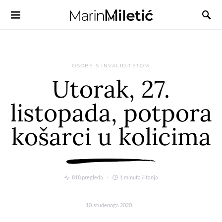
OSOBE S INVALIDITETOM
Utorak, 27.
listopada, potpora
košarci u kolicima
818 pregleda
1 minuta čitanja
10. studenoga 2020.