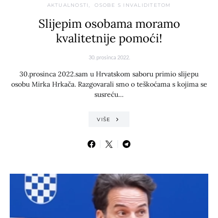
AKTUALNOSTI
OSOBE S INVALIDITETOM
Slijepim osobama moramo
kvalitetnije pomoći!
30. prosinca 2022.
30.prosinca 2022.sam u Hrvatskom saboru primio slijepu
osobu Mirka Hrkača. Razgovarali smo o teškoćama s kojima se
susreću…
VIŠE