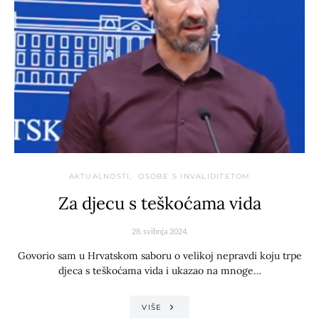
AKTUALNOSTI
OSOBE S INVALIDITETOM
Za djecu s teškoćama vida
28. svibnja 2024.
Govorio sam u Hrvatskom saboru o velikoj nepravdi koju trpe
djeca s teškoćama vida i ukazao na mnoge…
VIŠE