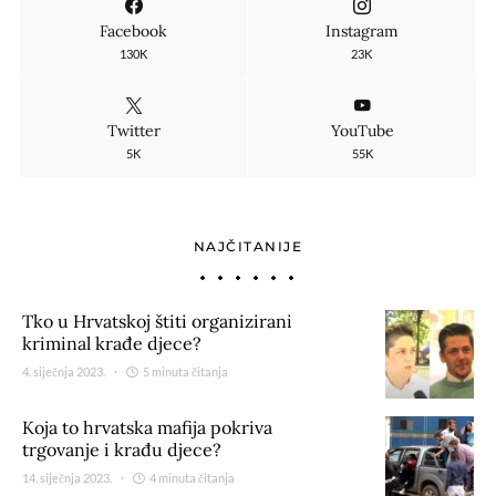
Facebook
Instagram
130K
23K
Twitter
YouTube
5K
55K
NAJČITANIJE
Tko u Hrvatskoj štiti organizirani
kriminal krađe djece?
4. siječnja 2023.
5 minuta čitanja
Koja to hrvatska mafija pokriva
trgovanje i krađu djece?
14. siječnja 2023.
4 minuta čitanja