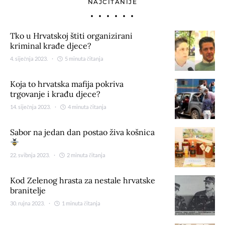
NAJČITANIJE
Tko u Hrvatskoj štiti organizirani
kriminal krađe djece?
4. siječnja 2023.
5 minuta čitanja
Koja to hrvatska mafija pokriva
trgovanje i krađu djece?
14. siječnja 2023.
4 minuta čitanja
Sabor na jedan dan postao živa košnica
22. svibnja 2023.
2 minuta čitanja
Kod Zelenog hrasta za nestale hrvatske
branitelje
30. rujna 2023.
1 minuta čitanja