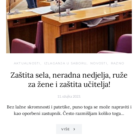
AKTUALNOSTI
IZLAGANJA U SABORU
NOVOSTI
RAZNO
Zaštita sela, neradna nedjelja, ruže
za žene i zaštita učitelja!
11. ožujka 2023.
Bez lažne skromnosti i patetike, puno toga se može napraviti i
kao oporbeni zastupnik. Često razmišljam koliko toga…
VIŠE