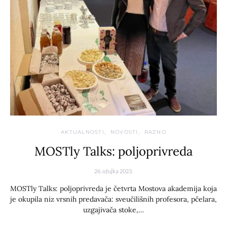
AKTUALNOSTI
NOVOSTI
RAZNO
MOSTly Talks: poljoprivreda
26. ožujka 2023.
MOSTly Talks: poljoprivreda je četvrta Mostova akademija koja
je okupila niz vrsnih predavača: sveučilišnih profesora, pčelara,
uzgajivača stoke,…