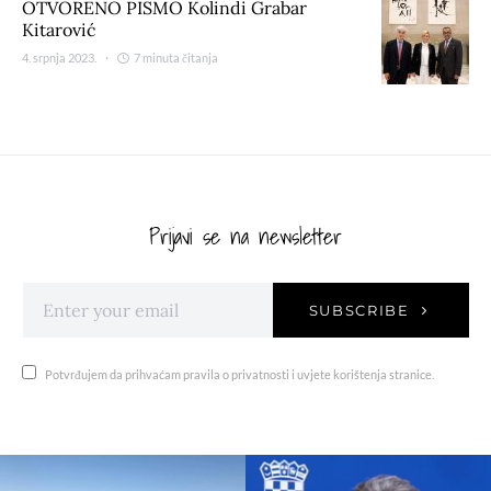
OTVORENO PISMO Kolindi Grabar
Kitarović
4. srpnja 2023.
7 minuta čitanja
Prijavi se na newsletter
SUBSCRIBE
Potvrđujem da prihvaćam pravila o privatnosti i uvjete korištenja stranice.