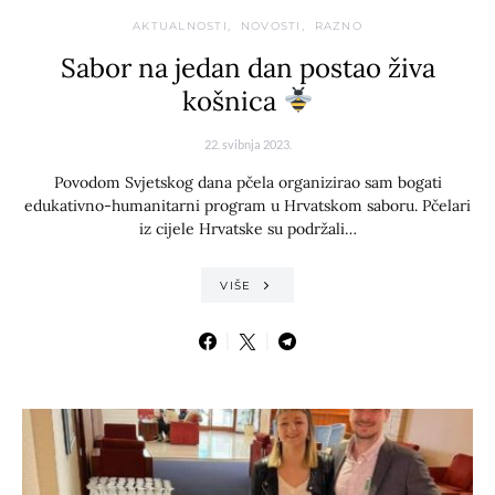
AKTUALNOSTI
NOVOSTI
RAZNO
Sabor na jedan dan postao živa
košnica
22. svibnja 2023.
Povodom Svjetskog dana pčela organizirao sam bogati
edukativno-humanitarni program u Hrvatskom saboru. Pčelari
iz cijele Hrvatske su podržali…
VIŠE