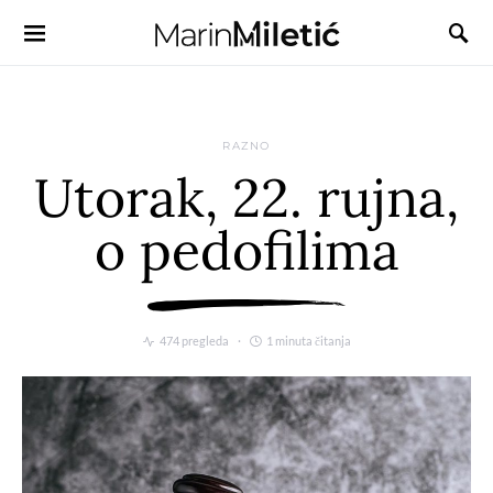
RAZNO
Utorak, 22. rujna,
o pedofilima
474 pregleda
1 minuta čitanja