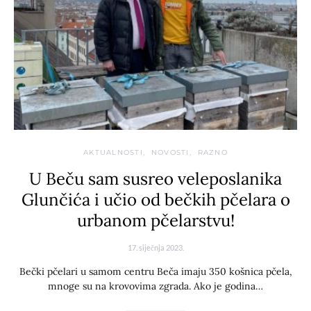
AKTUALNOSTI
NOVOSTI
RAZNO
U Beču sam susreo veleposlanika
Glunčića i učio od bečkih pčelara o
urbanom pčelarstvu!
17. siječnja 2023.
Bečki pčelari u samom centru Beča imaju 350 košnica pčela,
mnoge su na krovovima zgrada. Ako je godina…