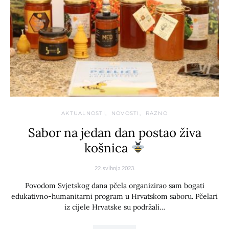
AKTUALNOSTI
NOVOSTI
RAZNO
Sabor na jedan dan postao živa
košnica
22. svibnja 2023.
Povodom Svjetskog dana pčela organizirao sam bogati
edukativno-humanitarni program u Hrvatskom saboru. Pčelari
iz cijele Hrvatske su podržali…