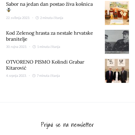
Sabor na jedan dan postao živa košnica
22. svibnja 2023.
2 minuta čitanja
Kod Zelenog hrasta za nestale hrvatske
branitelje
30. rujna 2023.
1 minuta čitanja
OTVORENO PISMO Kolindi Grabar
Kitarović
4. srpnja 2023.
7 minuta čitanja
Prijavi se na newsletter