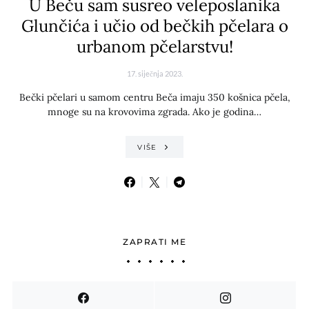
U Beču sam susreo veleposlanika
Glunčića i učio od bečkih pčelara o
urbanom pčelarstvu!
17. siječnja 2023.
Bečki pčelari u samom centru Beča imaju 350 košnica pčela,
mnoge su na krovovima zgrada. Ako je godina…
VIŠE
ZAPRATI ME