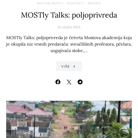
AKTUALNOSTI
NOVOSTI
RAZNO
MOSTly Talks: poljoprivreda
26. ožujka 2023.
MOSTly Talks: poljoprivreda je četvrta Mostova akademija koja
je okupila niz vrsnih predavača: sveučilišnih profesora, pčelara,
uzgajivača stoke,…
VIŠE