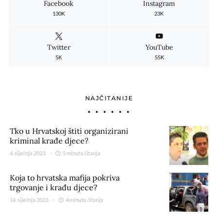
Facebook
Instagram
130K
23K
Twitter
YouTube
5K
55K
NAJČITANIJE
Tko u Hrvatskoj štiti organizirani
kriminal krađe djece?
4. siječnja 2023.
5 minuta čitanja
Koja to hrvatska mafija pokriva
trgovanje i krađu djece?
14. siječnja 2023.
4 minuta čitanja