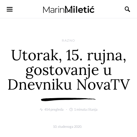
RAZNO
Utorak, 15. rujna,
gostovanje u
Dnevniku NovaTV
454 pregleda
1 minuta čitanja
10. studenoga 2020.