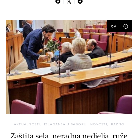
AKTUALNOSTI
IZLAGANJA U SABORU
NOVOSTI
RAZNO
Zaštita sela, neradna nedjelja, ruže