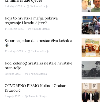
kriminal krađe djece?
4. siječnja 2023.
5 minuta čitanja
Koja to hrvatska mafija pokriva
trgovanje i krađu djece?
14. siječnja 2023.
4 minuta čitanja
Sabor na jedan dan postao živa košnica
22. svibnja 2023.
2 minuta čitanja
Kod Zelenog hrasta za nestale hrvatske
branitelje
30. rujna 2023.
1 minuta čitanja
OTVORENO PISMO Kolindi Grabar
Kitarović
4. srpnja 2023.
7 minuta čitanja