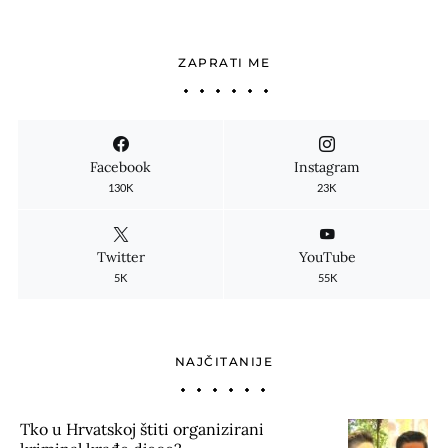
ZAPRATI ME
Facebook
Instagram
130K
23K
Twitter
YouTube
5K
55K
NAJČITANIJE
Tko u Hrvatskoj štiti organizirani