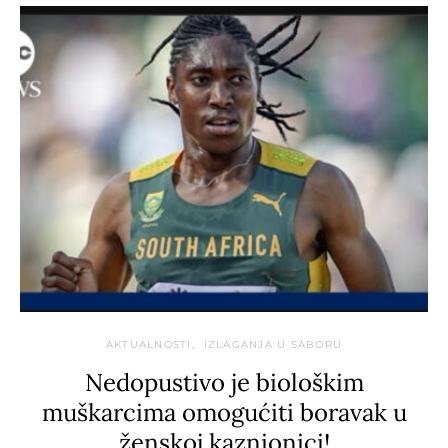
AKTUALNOSTI
IZLAGANJA U SABORU
Nedopustivo je biološkim
muškarcima omogućiti boravak u
ženskoj kaznionici!