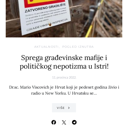
AKTUALNOSTI
POGLED IZNUTRA
Sprega građevinske mafije i
političkog nepotizma u Istri!
11. prosinca 2022.
Dr.sc. Mario Viscovich je Hrvat koji je pedeset godina živio i
radio u New Yorku. U Hrvatsku se…
VIŠE