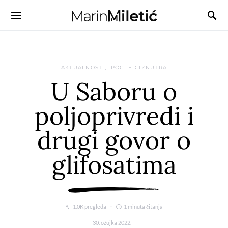
AKTUALNOSTI
POGLED IZNUTRA
U Saboru o
poljoprivredi i
drugi govor o
glifosatima
1.0K pregleda
1 minuta čitanja
30. ožujka 2022.