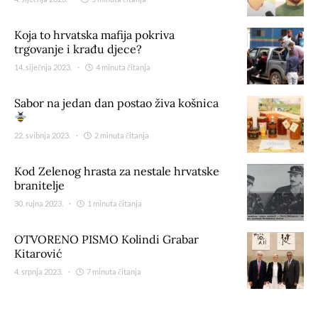
Koja to hrvatska mafija pokriva
trgovanje i krađu djece?
14. siječnja 2023.
4 minuta čitanja
Sabor na jedan dan postao živa košnica
22. svibnja 2023.
2 minuta čitanja
Kod Zelenog hrasta za nestale hrvatske
branitelje
30. rujna 2023.
1 minuta čitanja
OTVORENO PISMO Kolindi Grabar
Kitarović
4. srpnja 2023.
7 minuta čitanja