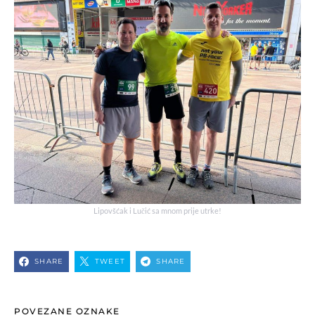
Lipovšćak i Lučić sa mnom prije utrke!
SHARE
TWEET
SHARE
POVEZANE OZNAKE