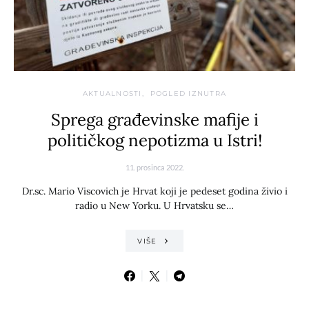
AKTUALNOSTI
POGLED IZNUTRA
Sprega građevinske mafije i
političkog nepotizma u Istri!
11. prosinca 2022.
Dr.sc. Mario Viscovich je Hrvat koji je pedeset godina živio i
radio u New Yorku. U Hrvatsku se…
VIŠE