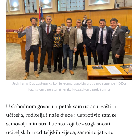
Jedini smo Klub zastupnika koji je jednoglasno bio protiv nove agende HDZ-a
kažnjavanja neistomišljenika kroz Zakon o prekršajima
U slobodnom govoru u petak sam ustao u zaštitu
učitelja, roditelja i naše djece i usprotivio sam se
samovolji ministra Fuchsa koji bez suglasnosti
učiteljskih i roditeljskih vijeća, samoincijativno