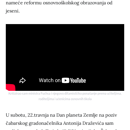
nameće reformu osnovnoškolskog obrazovanja od
jeseni.
Kritizirao sam ministra Fuchsa i njegovo difamističko ponašanje prema učiteljima,
roditeljima i učenicima osnovnih škola
U subotu, 22.travnja na Dan planeta Zemlje na poziv
čabarskog gradonačelnika Antonija Draževića sam