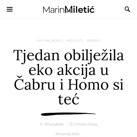
AKTUALNOSTI
NOVOSTI
RAZNO
Tjedan obilježila
eko akcija u
Čabru i Homo si
teć
903 pregleda
2 minuta čitanja
24. travnja 2023.