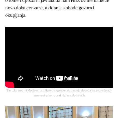
o tome i upozorili javnost da nam HDZ ovime nameće
novo doba cenzure, ukidanja slobode govora i
okupljanja.
Žestoko smo mi Mostovci ustali protiv agende oduzimanja sloboda koja nam dolazi
kroz novi zakon o prekršajima vladajućih