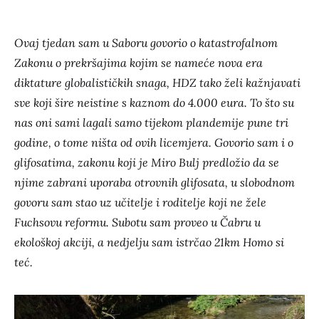
Ovaj tjedan sam u Saboru govorio o katastrofalnom
Zakonu o prekršajima kojim se nameće nova era
diktature globalističkih snaga, HDZ tako želi kažnjavati
sve koji šire neistine s kaznom do 4.000 eura. To što su
nas oni sami lagali samo tijekom plandemije pune tri
godine, o tome ništa od ovih licemjera. Govorio sam i o
glifosatima, zakonu koji je Miro Bulj predložio da se
njime zabrani uporaba otrovnih glifosata, u slobodnom
govoru sam stao uz učitelje i roditelje koji ne žele
Fuchsovu reformu. Subotu sam proveo u Čabru u
ekološkoj akciji, a nedjelju sam istrčao 21km Homo si
teć.