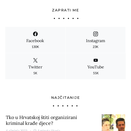
ZAPRATI ME
Facebook
Instagram
130K
23K
Twitter
YouTube
5K
55K
NAJČITANIJE
Tko u Hrvatskoj štiti organizirani
kriminal krađe djece?
4. siječnja 2023.
5 minuta čitanja