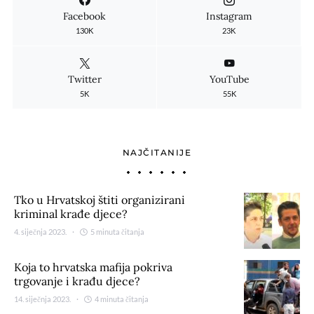
Facebook
Instagram
130K
23K
Twitter
YouTube
5K
55K
NAJČITANIJE
Tko u Hrvatskoj štiti organizirani
kriminal krađe djece?
4. siječnja 2023.
5 minuta čitanja
Koja to hrvatska mafija pokriva
trgovanje i krađu djece?
14. siječnja 2023.
4 minuta čitanja