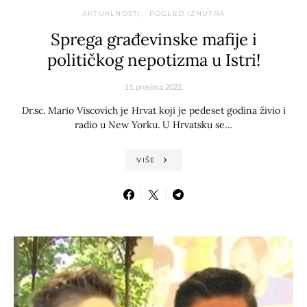
AKTUALNOSTI
POGLED IZNUTRA
Sprega građevinske mafije i
političkog nepotizma u Istri!
11. prosinca 2022.
Dr.sc. Mario Viscovich je Hrvat koji je pedeset godina živio i
radio u New Yorku. U Hrvatsku se…
VIŠE