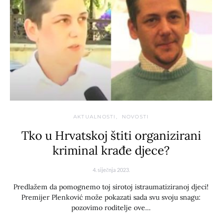
AKTUALNOSTI
NOVOSTI
Tko u Hrvatskoj štiti organizirani
kriminal krađe djece?
4. siječnja 2023.
Predlažem da pomognemo toj sirotoj istraumatiziranoj djeci!
Premijer Plenković može pokazati sada svu svoju snagu:
pozovimo roditelje ove…