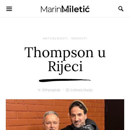
AKTUALNOSTI
NOVOSTI
Thompson u
Rijeci
339 pregleda
1 minuta čitanja