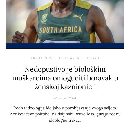
AKTUALNOSTI
IZLAGANJA U SABORU
Nedopustivo je biološkim
muškarcima omogućiti boravak u
ženskoj kaznionici!
26. veljače 2024.
Rodna ideologija ide jako u porobljavanje ovoga svijeta.
Plenkovićeve politike, na daljinski Bruxellesa, guraju rodnu
ideologiju u sve…