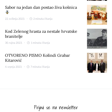
Sabor na jedan dan postao živa košnica
22. svibnja 2023.
2 minuta čitanja
Kod Zelenog hrasta za nestale hrvatske
branitelje
30. rujna 2023.
1 minuta čitanja
OTVORENO PISMO Kolindi Grabar
Kitarović
4. srpnja 2023.
7 minuta čitanja
Prijavi se na newsletter