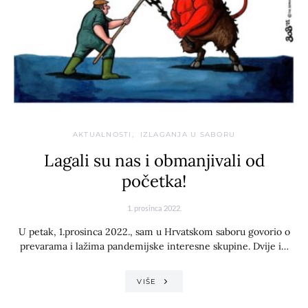
AKTUALNOSTI
IZLAGANJA U SABORU
Lagali su nas i obmanjivali od
početka!
1. prosinca 2022.
U petak, 1.prosinca 2022., sam u Hrvatskom saboru govorio o
prevarama i lažima pandemijske interesne skupine. Dvije i…
VIŠE