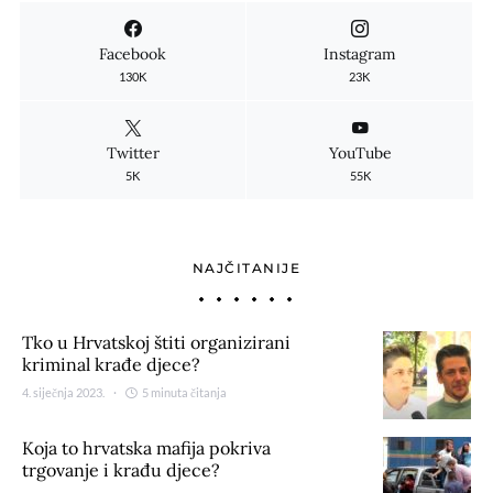
Facebook
Instagram
130K
23K
Twitter
YouTube
5K
55K
NAJČITANIJE
Tko u Hrvatskoj štiti organizirani
kriminal krađe djece?
4. siječnja 2023.
5 minuta čitanja
Koja to hrvatska mafija pokriva
trgovanje i krađu djece?