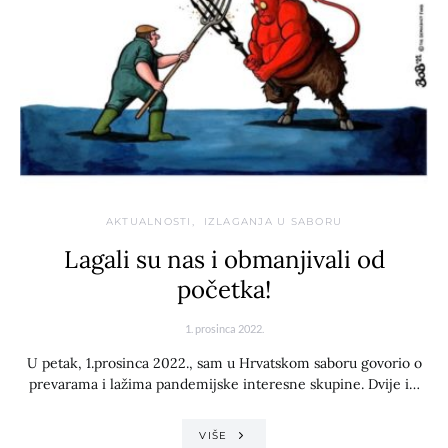
AKTUALNOSTI
IZLAGANJA U SABORU
Lagali su nas i obmanjivali od
početka!
1. prosinca 2022.
U petak, 1.prosinca 2022., sam u Hrvatskom saboru govorio o
prevarama i lažima pandemijske interesne skupine. Dvije i…
VIŠE