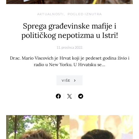
AKTUALNOSTI
POGLED IZNUTRA
Sprega građevinske mafije i
političkog nepotizma u Istri!
11. prosinca 2022.
Dr.sc. Mario Viscovich je Hrvat koji je pedeset godina živio i
radio u New Yorku. U Hrvatsku se…
VIŠE