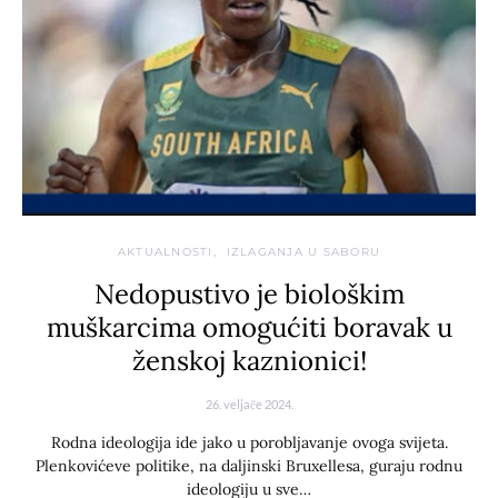
AKTUALNOSTI
IZLAGANJA U SABORU
Nedopustivo je biološkim
muškarcima omogućiti boravak u
ženskoj kaznionici!
26. veljače 2024.
Rodna ideologija ide jako u porobljavanje ovoga svijeta.
Plenkovićeve politike, na daljinski Bruxellesa, guraju rodnu
ideologiju u sve…