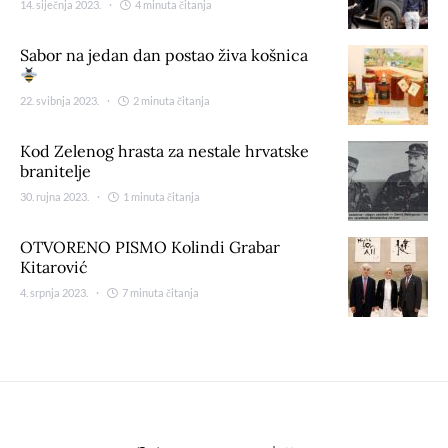
14. siječnja 2023.
4 minuta čitanja
Sabor na jedan dan postao živa košnica
22. svibnja 2023.
2 minuta čitanja
Kod Zelenog hrasta za nestale hrvatske
branitelje
30. rujna 2023.
1 minuta čitanja
OTVORENO PISMO Kolindi Grabar
Kitarović
4. srpnja 2023.
7 minuta čitanja