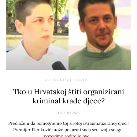
AKTUALNOSTI
NOVOSTI
Tko u Hrvatskoj štiti organizirani
kriminal krađe djece?
4. siječnja 2023.
Predlažem da pomognemo toj sirotoj istraumatiziranoj djeci!
Premijer Plenković može pokazati sada svu svoju snagu:
pozovimo roditelje ove…