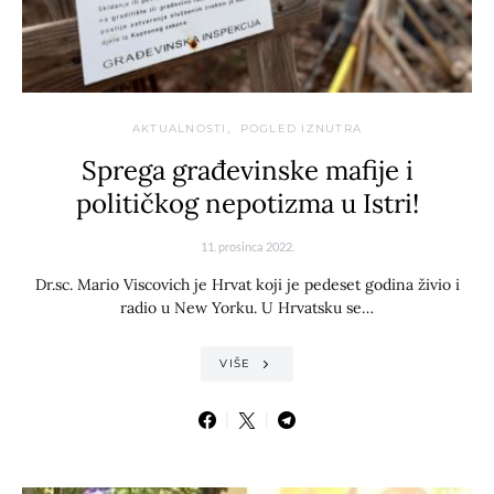
AKTUALNOSTI
POGLED IZNUTRA
Sprega građevinske mafije i
političkog nepotizma u Istri!
11. prosinca 2022.
Dr.sc. Mario Viscovich je Hrvat koji je pedeset godina živio i
radio u New Yorku. U Hrvatsku se…
VIŠE