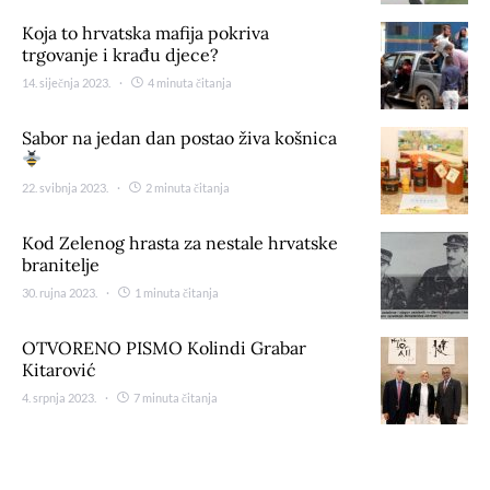
Koja to hrvatska mafija pokriva
trgovanje i krađu djece?
14. siječnja 2023.
4 minuta čitanja
Sabor na jedan dan postao živa košnica
22. svibnja 2023.
2 minuta čitanja
Kod Zelenog hrasta za nestale hrvatske
branitelje
30. rujna 2023.
1 minuta čitanja
OTVORENO PISMO Kolindi Grabar
Kitarović
4. srpnja 2023.
7 minuta čitanja