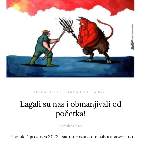
AKTUALNOSTI
IZLAGANJA U SABORU
Lagali su nas i obmanjivali od
početka!
1. prosinca 2022.
U petak, 1.prosinca 2022., sam u Hrvatskom saboru govorio o