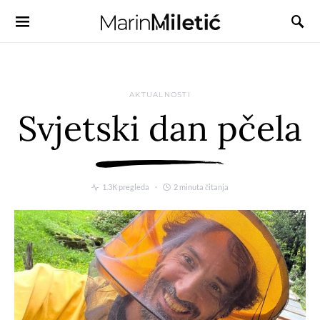
AKTUALNOSTI
Svjetski dan pčela
1.3K pregleda
2 minuta čitanja