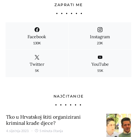
ZAPRATI ME
Facebook
Instagram
130K
23K
Twitter
YouTube
5K
55K
NAJČITANIJE
Tko u Hrvatskoj štiti organizirani
kriminal krađe djece?
4. siječnja 2023.
5 minuta čitanja