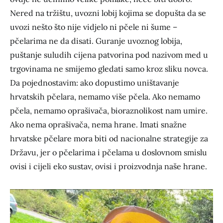
Nered na tržištu, uvozni lobij kojima se dopušta da se
uvozi nešto što nije vidjelo ni pčele ni šume –
pčelarima ne da disati. Guranje uvoznog lobija,
puštanje suludih cijena patvorina pod nazivom med u
trgovinama ne smijemo gledati samo kroz sliku novca.
Da pojednostavim: ako dopustimo uništavanje
hrvatskih pčelara, nemamo više pčela. Ako nemamo
pčela, nemamo oprašivača, bioraznolikost nam umire.
Ako nema oprašivača, nema hrane. Imati snažne
hrvatske pčelare mora biti od nacionalne strategije za
Državu, jer o pčelarima i pčelama u doslovnom smislu
ovisi i cijeli eko sustav, ovisi i proizvodnja naše hrane.