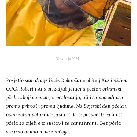
20. svibnja 2024.
P
osjetio sam drage ljude Rukavčane obitelj Kos i njihov
OPG. Robert i Ana su zaljubljenici u pčele i vrhunski
pčelari koji su primjer poslovanja, ali i samog odnosa
prema prirodi i prema ljudima. Na Svjetski dan pčela i
ovim želim potaknuti javnost da si posvijesti važnost
pčela za cijeli eko sustav i za samu hranu. Bez pčela
stvarno nemamo više ničega.