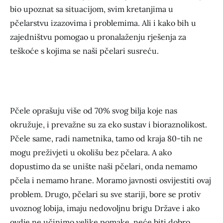
bio upoznat sa situacijom, svim kretanjima u
pčelarstvu izazovima i problemima. Ali i kako bih u
zajedništvu pomogao u pronalaženju rješenja za
teškoće s kojima se naši pčelari susreću.
Pčele oprašuju više od 70% svog bilja koje nas
okružuje, i prevažne su za eko sustav i bioraznolikost.
Pčele same, radi nametnika, tamo od kraja 80-tih ne
mogu preživjeti u okolišu bez pčelara. A ako
dopustimo da se unište naši pčelari, onda nemamo
pčela i nemamo hrane. Moramo javnosti osvijestiti ovaj
problem. Drugo, pčelari su sve stariji, bore se protiv
uvoznog lobija, imaju nedovoljnu brigu Države i ako
ovdje ne učinimo velike pomake, neće biti dobro.