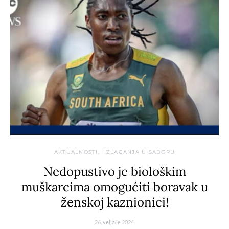
AKTUALNOSTI
IZLAGANJA U SABORU
Nedopustivo je biološkim
muškarcima omogućiti boravak u
ženskoj kaznionici!
26. veljače 2024.