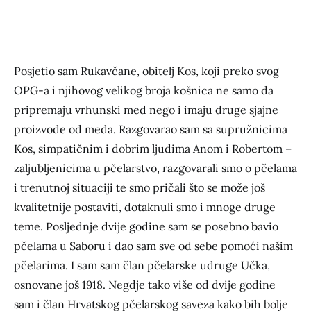
Posjetio sam Rukavčane, obitelj Kos, koji preko svog
OPG-a i njihovog velikog broja košnica ne samo da
pripremaju vrhunski med nego i imaju druge sjajne
proizvode od meda. Razgovarao sam sa supružnicima
Kos, simpatičnim i dobrim ljudima Anom i Robertom –
zaljubljenicima u pčelarstvo, razgovarali smo o pčelama
i trenutnoj situaciji te smo pričali što se može još
kvalitetnije postaviti, dotaknuli smo i mnoge druge
teme. Posljednje dvije godine sam se posebno bavio
pčelama u Saboru i dao sam sve od sebe pomoći našim
pčelarima. I sam sam član pčelarske udruge Učka,
osnovane još 1918. Negdje tako više od dvije godine
sam i član Hrvatskog pčelarskog saveza kako bih bolje