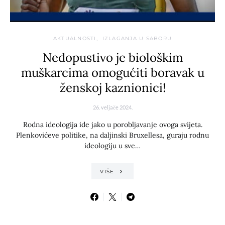
AKTUALNOSTI
IZLAGANJA U SABORU
Nedopustivo je biološkim
muškarcima omogućiti boravak u
ženskoj kaznionici!
26. veljače 2024.
Rodna ideologija ide jako u porobljavanje ovoga svijeta.
Plenkovićeve politike, na daljinski Bruxellesa, guraju rodnu
ideologiju u sve…
VIŠE