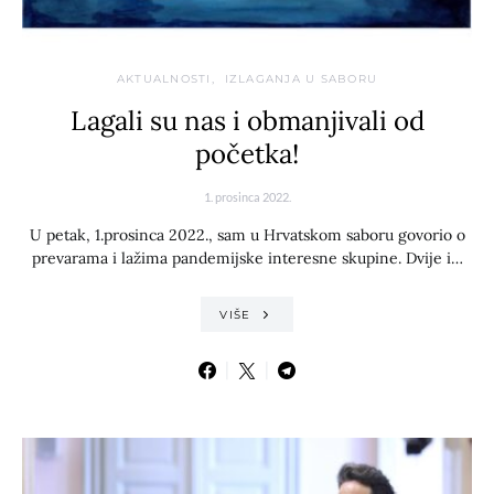
AKTUALNOSTI
IZLAGANJA U SABORU
Lagali su nas i obmanjivali od
početka!
1. prosinca 2022.
U petak, 1.prosinca 2022., sam u Hrvatskom saboru govorio o
prevarama i lažima pandemijske interesne skupine. Dvije i…
VIŠE