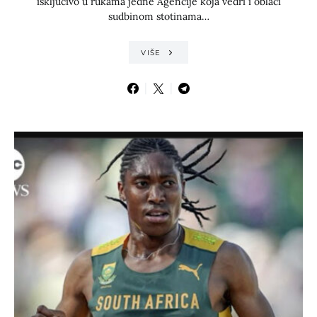
isključivo u rukama jedne Agencije koja vedri i oblači
sudbinom stotinama…
VIŠE