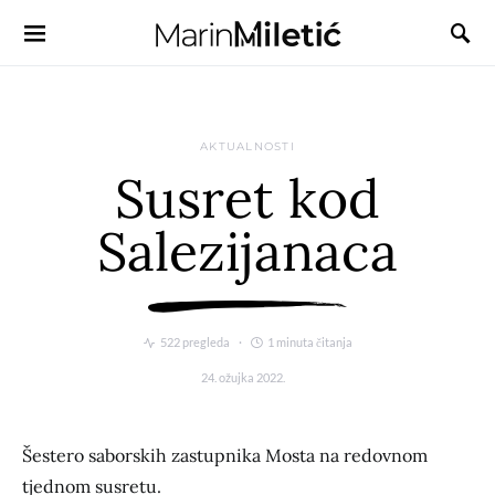
AKTUALNOSTI
Susret kod
Salezijanaca
522 pregleda
1 minuta čitanja
24. ožujka 2022.
Šestero saborskih zastupnika Mosta na redovnom
tjednom susretu.