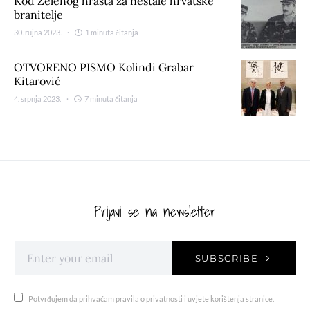
Kod Zelenog hrasta za nestale hrvatske
branitelje
30. rujna 2023.
1 minuta čitanja
OTVORENO PISMO Kolindi Grabar
Kitarović
4. srpnja 2023.
7 minuta čitanja
Prijavi se na newsletter
SUBSCRIBE
Potvrđujem da prihvaćam pravila o privatnosti i uvjete korištenja stranice.