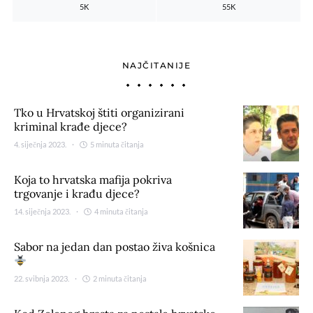
5K
55K
NAJČITANIJE
Tko u Hrvatskoj štiti organizirani
kriminal krađe djece?
4. siječnja 2023.
5 minuta čitanja
Koja to hrvatska mafija pokriva
trgovanje i krađu djece?
14. siječnja 2023.
4 minuta čitanja
Sabor na jedan dan postao živa košnica
22. svibnja 2023.
2 minuta čitanja