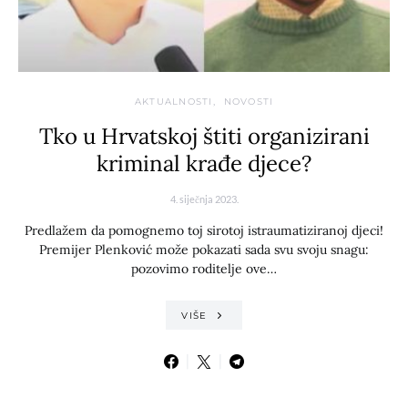
AKTUALNOSTI
NOVOSTI
Tko u Hrvatskoj štiti organizirani
kriminal krađe djece?
4. siječnja 2023.
Predlažem da pomognemo toj sirotoj istraumatiziranoj djeci!
Premijer Plenković može pokazati sada svu svoju snagu:
pozovimo roditelje ove…
VIŠE