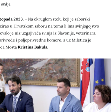
 ovdje.
istopada 2023
. – Na okruglom stolu koji je saborski
zirao u Hrvatskom saboru na temu li Ima svinjogojstvo
alo je niz uzgajivača svinja iz Slavonije, veterinara,
privrede i poljoprivredne komore, a uz Miletića je
nica Mosta
Kristina Bakula.