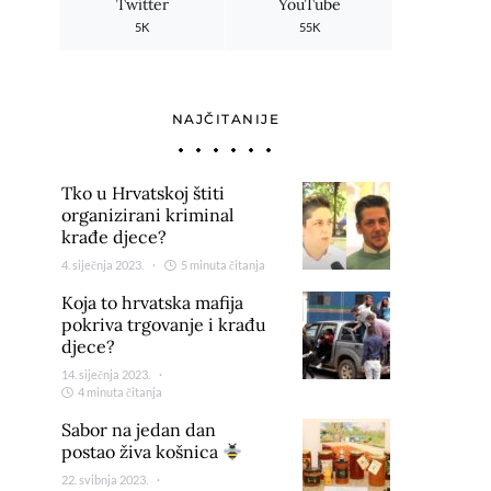
Twitter
YouTube
5K
55K
NAJČITANIJE
Tko u Hrvatskoj štiti
organizirani kriminal
krađe djece?
4. siječnja 2023.
5 minuta čitanja
Koja to hrvatska mafija
pokriva trgovanje i krađu
djece?
14. siječnja 2023.
4 minuta čitanja
Sabor na jedan dan
postao živa košnica
22. svibnja 2023.