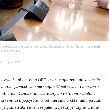
ojstvo buducnost u Hrvatskoj?“ u organizaciji zastupnika Marina Miletica. . Photo: Patrik
Macek/PIXSELL
10. listopada 2023.
o okrugli stol na temu OPG-ova i okupio sam preko dvadeset
stavio javnosti da smo skupili 37 potpisa za raspravu o
Radmana. Danas sam u suradnji s Kristinom Bakulom
l na temu svinjogojstva. U velikim smo problemima pa sam
uje glas struke i naših seljaka. Izvještaj je napisala naša