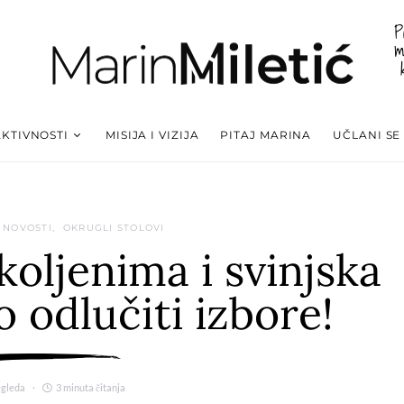
P
m
AKTIVNOSTI
MISIJA I VIZIJA
PITAJ MARINA
UČLANI SE
NOVOSTI
OKRUGLI STOLOVI
 koljenima i svinjska
 odlučiti izbore!
egleda
3 minuta čitanja