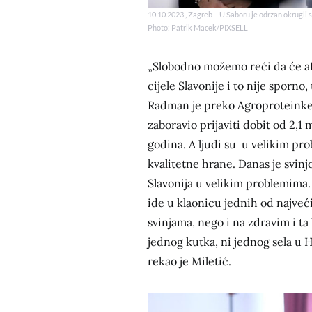
10.10.2023., Zagreb – U Saboru je odrzan okrugli s
Photo: Patrik Macek/PIXSELL
„Slobodno možemo reći da će afr
cijele Slavonije i to nije sporno
Radman je preko Agroproteinke 
zaboravio prijaviti dobit od 2,1 m
godina. A ljudi su u velikim pr
kvalitetne hrane. Danas je svinj
Slavonija u velikim problemima. 
ide u klaonicu jednih od najve
svinjama, nego i na zdravim i ta 
jednog kutka, ni jednog sela u H
rekao je Miletić.