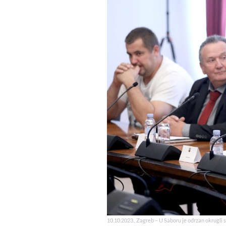
10.10.2023., Zagreb – U Saboru je odrzan okrugli s