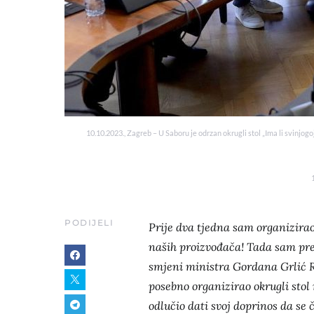
10.10.2023., Zagreb – U Saboru je odrzan okrugli stol „Ima li svinjog
PODIJELI
Prije dva tjedna sam organizira
naših proizvođača! Tada sam pred
smjeni ministra Gordana Grlić 
posebno organizirao okrugli sto
odlučio dati svoj doprinos da se č