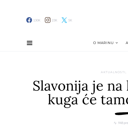
130K
23K
5K
O MARINU
AKTUALNOSTI
Slavonija je na
kuga će tamo
948 pr