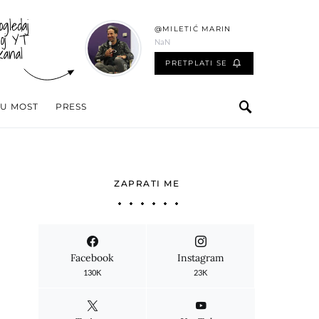
ogledaj
@MILETIĆ MARIN
oj YT
NaN
kanal
PRETPLATI SE
 U MOST
PRESS
ZAPRATI ME
Facebook
Instagram
130K
23K