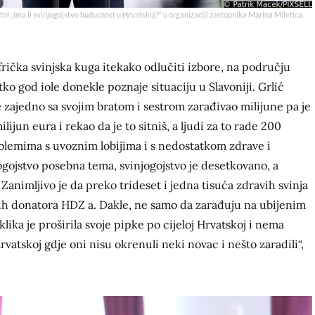
tol „Ima li svinjogojstvo buducnost u Hrvatskoj?“ u organizaciji zastupnika Marina Miletica. .
ička svinjska kuga itekako odlučiti izbore, na području
, tko god iole donekle poznaje situaciju u Slavoniji. Grlić
zajedno sa svojim bratom i sestrom zarađivao milijune pa je
ilijun eura i rekao da je to sitniš, a ljudi za to rade 200
oblemima s uvoznim lobijima i s nedostatkom zdrave i
ogojstvo posebna tema, svinjogojstvo je desetkovano, a
Zanimljivo je da preko trideset i jedna tisuća zdravih svinja
ćih donatora HDZ a. Dakle, ne samo da zarađuju na ubijenim
klika je proširila svoje pipke po cijeloj Hrvatskoj i nema
rvatskoj gdje oni nisu okrenuli neki novac i nešto zaradili“,