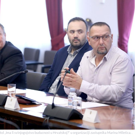
tol „Ima li svinjogojstvo buducnost u Hrvatskoj?“ u organizaciji zastupnika Marina Miletica. .