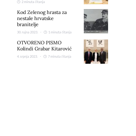
2 minuta čitanja
Kod Zelenog hrasta za
nestale hrvatske
branitelje
30. rujna 2023.
1 minuta čitanja
OTVORENO PISMO
Kolindi Grabar Kitarović
4. srpnja 2023.
7 minuta čitanja