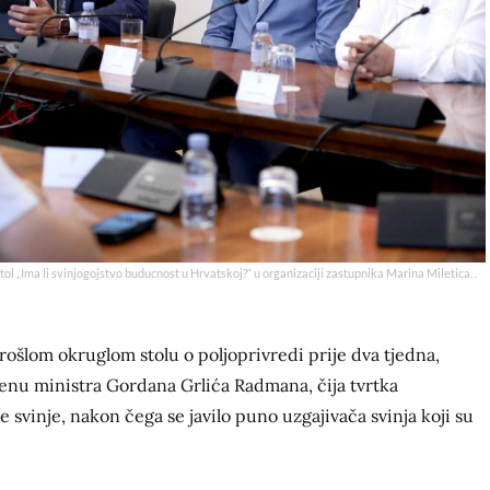
tol „Ima li svinjogojstvo buducnost u Hrvatskoj?“ u organizaciji zastupnika Marina Miletica. .
prošlom okruglom stolu o poljoprivredi prije dva tjedna,
enu ministra Gordana Grlića Radmana, čija tvrtka
svinje, nakon čega se javilo puno uzgajivača svinja koji su