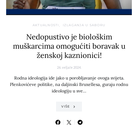
AKTUALNOSTI
IZLAGANJA U SABORU
Nedopustivo je biološkim
muškarcima omogućiti boravak u
ženskoj kaznionici!
26. veljače 2024.
Rodna ideologija ide jako u porobljavanje ovoga svijeta.
Plenkovićeve politike, na daljinski Bruxellesa, guraju rodnu
ideologiju u sve…
VIŠE