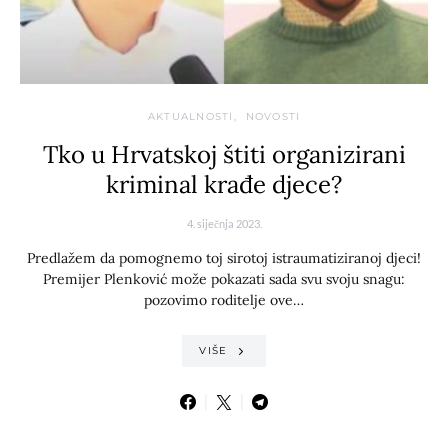
AKTUALNOSTI
NOVOSTI
Tko u Hrvatskoj štiti organizirani
kriminal krađe djece?
4. siječnja 2023.
Predlažem da pomognemo toj sirotoj istraumatiziranoj djeci!
Premijer Plenković može pokazati sada svu svoju snagu:
pozovimo roditelje ove…
VIŠE