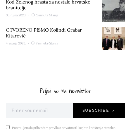
Kod Zelenog hrasta za nestale hrvatske
branitelje
30. rujna 2023.
1 minuta čitanja
OTVORENO PISMO Kolindi Grabar
Kitarović
4. srpnja 2023.
7 minuta čitanja
Prijavi se na newsletter
SUBSCRIBE
Potvrđujem da prihvaćam pravila o privatnosti i uvjete korištenja stranice.