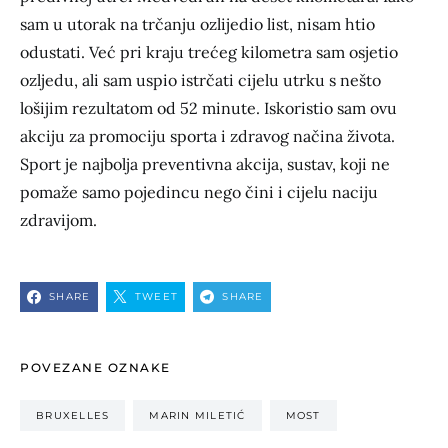
sam u utorak na trčanju ozlijedio list, nisam htio
odustati. Već pri kraju trećeg kilometra sam osjetio
ozljedu, ali sam uspio istrčati cijelu utrku s nešto
lošijim rezultatom od 52 minute. Iskoristio sam ovu
akciju za promociju sporta i zdravog načina života.
Sport je najbolja preventivna akcija, sustav, koji ne
pomaže samo pojedincu nego čini i cijelu naciju
zdravijom.
SHARE
TWEET
SHARE
POVEZANE OZNAKE
BRUXELLES
MARIN MILETIĆ
MOST