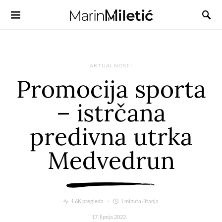
AKTUALNOSTI
Promocija sporta
– istrčana
predivna utrka
Medvedrun
1.6K pregleda
1 minuta čitanja
17. lipnja 2022.