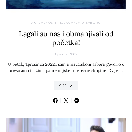
AKTUALNOSTI
IZLAGANJA U SABORU
Lagali su nas i obmanjivali od
početka!
1. prosinca 2022.
U petak, 1.prosinca 2022., sam u Hrvatskom saboru govorio o
prevarama i lažima pandemijske interesne skupine. Dvije i…
VIŠE