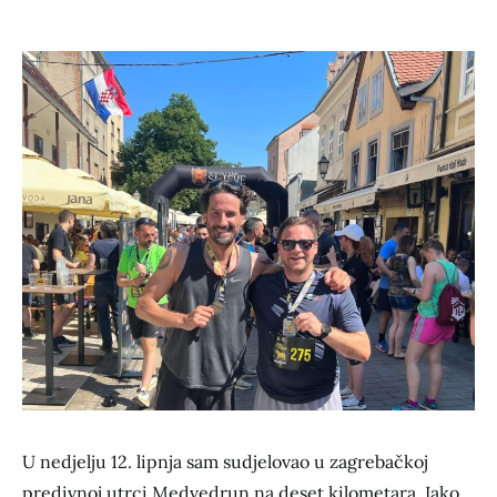
U nedjelju 12. lipnja sam sudjelovao u zagrebačkoj
predivnoj utrci Medvedrun na deset kilometara. Iako