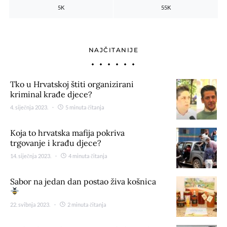
5K
55K
NAJČITANIJE
Tko u Hrvatskoj štiti organizirani
kriminal krađe djece?
4. siječnja 2023.
5 minuta čitanja
Koja to hrvatska mafija pokriva
trgovanje i krađu djece?
14. siječnja 2023.
4 minuta čitanja
Sabor na jedan dan postao živa košnica
22. svibnja 2023.
2 minuta čitanja