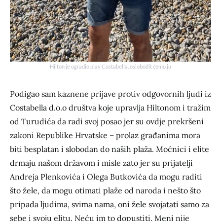
Hilton je ogradio play Costabella, oslobodit ćemo ju
Podigao sam kaznene prijave protiv odgovornih ljudi iz
Costabella d.o.o društva koje upravlja Hiltonom i tražim
od Turudića da radi svoj posao jer su ovdje prekršeni
zakoni Republike Hrvatske – prolaz građanima mora
biti besplatan i slobodan do naših plaža. Moćnici i elite
drmaju našom državom i misle zato jer su prijatelji
Andreja Plenkovića i Olega Butkovića da mogu raditi
što žele, da mogu otimati plaže od naroda i nešto što
pripada ljudima, svima nama, oni žele svojatati samo za
sebe i svoju elitu. Neću im to dopustiti. Meni nije