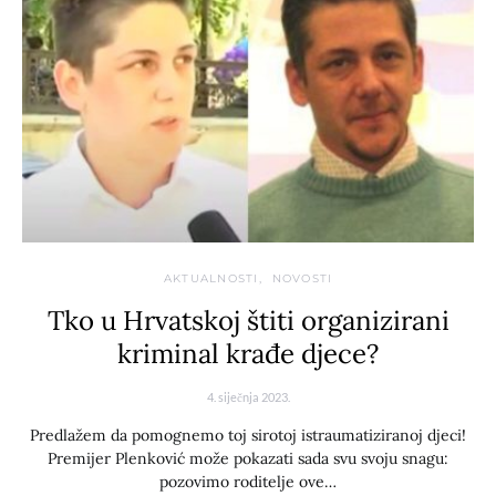
AKTUALNOSTI
NOVOSTI
Tko u Hrvatskoj štiti organizirani
kriminal krađe djece?
4. siječnja 2023.
Predlažem da pomognemo toj sirotoj istraumatiziranoj djeci!
Premijer Plenković može pokazati sada svu svoju snagu:
pozovimo roditelje ove…