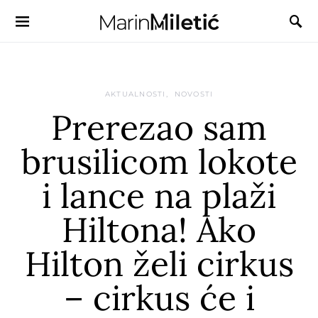
AKTUALNOSTI
NOVOSTI
Prerezao sam
brusilicom lokote
i lance na plaži
Hiltona! Ako
Hilton želi cirkus
– cirkus će i