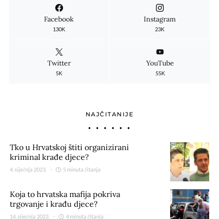
Facebook
Instagram
130K
23K
Twitter
YouTube
5K
55K
NAJČITANIJE
Tko u Hrvatskoj štiti organizirani
kriminal krađe djece?
4. siječnja 2023.
5 minuta čitanja
Koja to hrvatska mafija pokriva
trgovanje i krađu djece?
14. siječnja 2023.
4 minuta čitanja