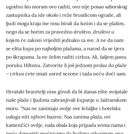
ugodno što moram ovo raditi, ovo nije posao saborskog
zastupnika da ide okolo i reže brusilicom ograde, ali
ljudi moga kraja me nisu birali da šutim i da se plašim,
nego da se borim za pravedno društvo, društvo u
kojem će zakoni vrijediti jednako za sve. A ne da nam
se elita kupa po najboljim plažama, a narod da se tjera
po škrapama. Ja ne želim raditi cirkus. Ali, šaljem jasnu
poruku Hiltonu. Zatvorite li još jednom prolaz do plaže
– cirkus ćete imati usred sezone i tada neću doći sam.
Hrvatski branitelji nisu ginuli da bi danas elite svojatale
naše plaže i ljudima zabranjivali kupanje u Jadranskom
moru. “Nas ne zanimaju ovdje ove ležaljke i hotelska
usluga niti njihovi bazeni. Nas zanima plaža, ovi
kamenčići ovdje, naša obala koja pripada svima nama i
neću dopustiti moćnicima da ljudima oduzimaju ono