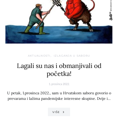
AKTUALNOSTI
IZLAGANJA U SABORU
Lagali su nas i obmanjivali od
početka!
1. prosinca 2022.
U petak, 1.prosinca 2022., sam u Hrvatskom saboru govorio o
prevarama i lažima pandemijske interesne skupine. Dvije i…
VIŠE