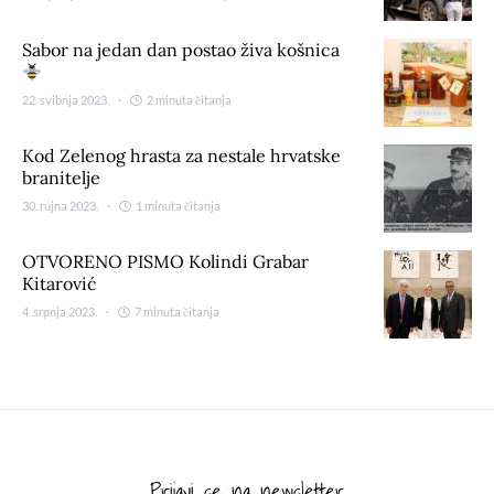
Sabor na jedan dan postao živa košnica
22. svibnja 2023.
2 minuta čitanja
Kod Zelenog hrasta za nestale hrvatske
branitelje
30. rujna 2023.
1 minuta čitanja
OTVORENO PISMO Kolindi Grabar
Kitarović
4. srpnja 2023.
7 minuta čitanja
Prijavi se na newsletter