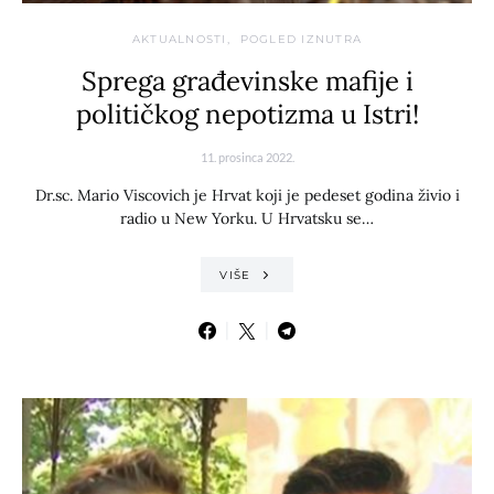
AKTUALNOSTI
POGLED IZNUTRA
Sprega građevinske mafije i
političkog nepotizma u Istri!
11. prosinca 2022.
Dr.sc. Mario Viscovich je Hrvat koji je pedeset godina živio i
radio u New Yorku. U Hrvatsku se…
VIŠE