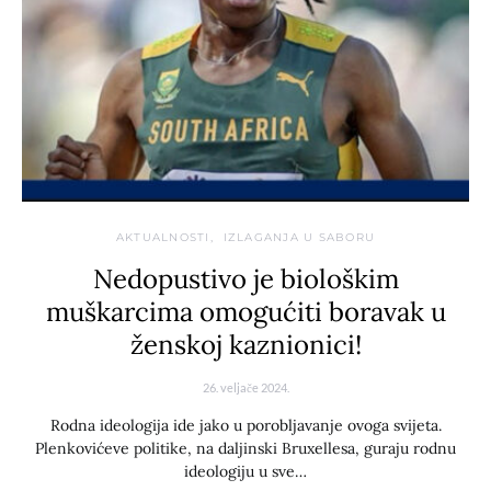
AKTUALNOSTI
IZLAGANJA U SABORU
Nedopustivo je biološkim
muškarcima omogućiti boravak u
ženskoj kaznionici!
26. veljače 2024.
Rodna ideologija ide jako u porobljavanje ovoga svijeta.
Plenkovićeve politike, na daljinski Bruxellesa, guraju rodnu
ideologiju u sve…