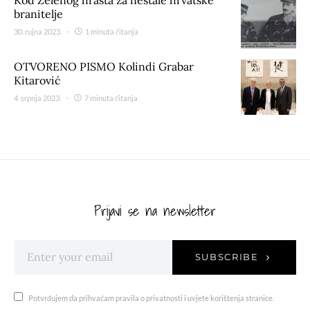
branitelje
30. rujna 2023.
1 minuta čitanja
OTVORENO PISMO Kolindi Grabar
Kitarović
4. srpnja 2023.
7 minuta čitanja
Prijavi se na newsletter
SUBSCRIBE
Potvrđujem da prihvaćam pravila o privatnosti i uvjete korištenja stranice.