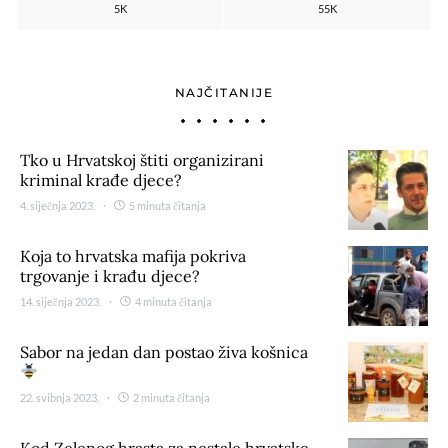
5K
55K
NAJČITANIJE
Tko u Hrvatskoj štiti organizirani
kriminal krađe djece?
4. siječnja 2023.
5 minuta čitanja
Koja to hrvatska mafija pokriva
trgovanje i krađu djece?
14. siječnja 2023.
4 minuta čitanja
Sabor na jedan dan postao živa košnica
22. svibnja 2023.
2 minuta čitanja
Kod Zelenog hrasta za nestale hrvatske