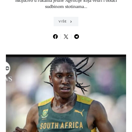
isključivo u rukama jedne Agencije koja vedri i oblači
sudbinom stotinama…
VIŠE