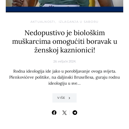
AKTUALNOSTI
IZLAGANJA U SABORU
Nedopustivo je biološkim
muškarcima omogućiti boravak u
ženskoj kaznionici!
26. veljače 2024.
Rodna ideologija ide jako u porobljavanje ovoga svijeta.
Plenkovićeve politike, na daljinski Bruxellesa, guraju rodnu
ideologiju u sve…
VIŠE