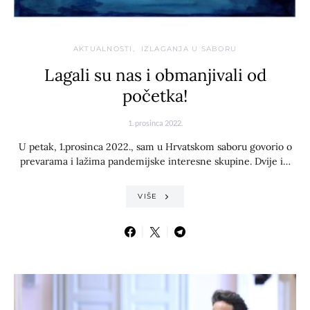
AKTUALNOSTI
IZLAGANJA U SABORU
Lagali su nas i obmanjivali od
početka!
1. prosinca 2022.
U petak, 1.prosinca 2022., sam u Hrvatskom saboru govorio o
prevarama i lažima pandemijske interesne skupine. Dvije i…
VIŠE