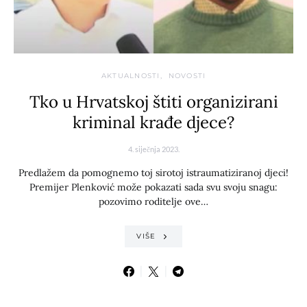
AKTUALNOSTI
NOVOSTI
Tko u Hrvatskoj štiti organizirani
kriminal krađe djece?
4. siječnja 2023.
Predlažem da pomognemo toj sirotoj istraumatiziranoj djeci!
Premijer Plenković može pokazati sada svu svoju snagu:
pozovimo roditelje ove…
VIŠE