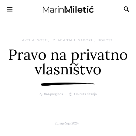
AKTUALNOSTI
IZLAGANJA U SABORU
NOVOSTI
Pravo na privatno
vlasništvo
844 pregleda
1 minuta čitanja
25. siječnja 2024.