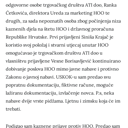
odgovorne osobe trgovačkog društva ATI doo, Ranka
Ćetkovića, direktora Ureda za marketing HOO te
drugih, za sada nepoznatih osoba zbog počinjenja niza
kaznenih djela na štetu HOO i državnog proračuna
Republike Hrvatske. Prvi prijavljeni Siniša Krajač je
koristio svoj položaj i stvarni utjecaj unutar HOO
omogućavao je trgovačkom društvu ATI doo u
vlasništvu prijavljene Vesne Borisavljević kontinuirano
dobivanje poslova HOO mimo javne nabave i protivno
Zakonu o javnoj nabavi. USKOK-u sam predao svu
popratnu dokumentaciju, fiktivne račune, moguće
lažiranu dokumentaciju, izvlačenje novca. P.s, neka
nabave dvije vrste pidžama. Ljetnu i zimsku koja će im
trebati.
Podigao sam kaznene prijave protiv HOO. Predao sam