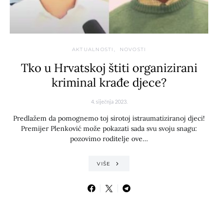
AKTUALNOSTI
NOVOSTI
Tko u Hrvatskoj štiti organizirani
kriminal krađe djece?
4. siječnja 2023.
Predlažem da pomognemo toj sirotoj istraumatiziranoj djeci!
Premijer Plenković može pokazati sada svu svoju snagu:
pozovimo roditelje ove…
VIŠE