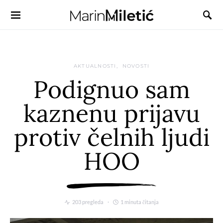
AKTUALNOSTI
NOVOSTI
Podignuo sam
kaznenu prijavu
protiv čelnih ljudi
HOO
203 pregleda
1 minuta čitanja