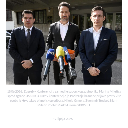
18.06.2026., Zagreb – Konferencija za medije saborskog zastupnika Marina Miletica
ispred zgrade USKOK-a. Naziv konferencije je Podizanje kaznene prijave protiv vise
osoba iz Hrvatskog olimpijskog odbora. Nikola Grmoja, Zvonimir Troskot, Marin
Miletic Photo: Marko Lukunic/PIXSELL
19. lipnja 2026.