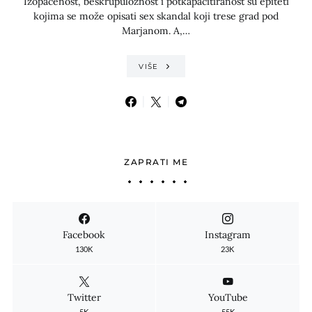
Izopačenost, beskrupuloznost i potkapacitiranost su epiteti
kojima se može opisati sex skandal koji trese grad pod
Marjanom. A,…
VIŠE
ZAPRATI ME
Facebook
Instagram
130K
23K
Twitter
YouTube
5K
55K