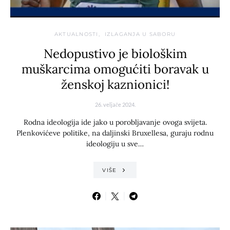
AKTUALNOSTI
IZLAGANJA U SABORU
Nedopustivo je biološkim
muškarcima omogućiti boravak u
ženskoj kaznionici!
26. veljače 2024.
Rodna ideologija ide jako u porobljavanje ovoga svijeta.
Plenkovićeve politike, na daljinski Bruxellesa, guraju rodnu
ideologiju u sve…
VIŠE