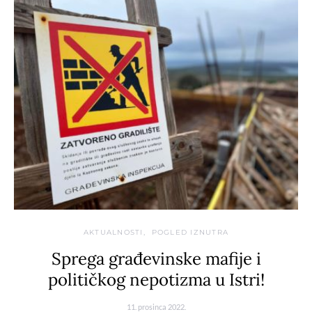
AKTUALNOSTI
POGLED IZNUTRA
Sprega građevinske mafije i
političkog nepotizma u Istri!
11. prosinca 2022.