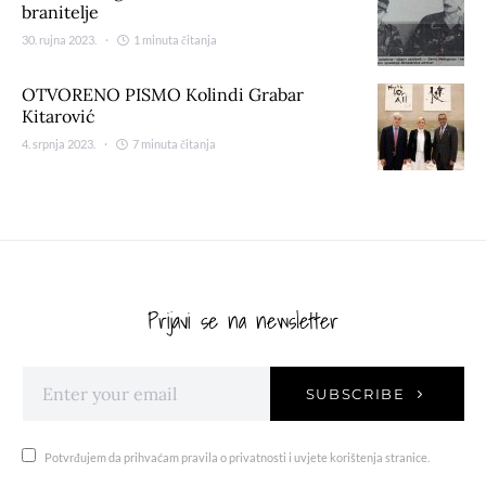
branitelje
30. rujna 2023.
1 minuta čitanja
OTVORENO PISMO Kolindi Grabar
Kitarović
4. srpnja 2023.
7 minuta čitanja
Prijavi se na newsletter
SUBSCRIBE
Potvrđujem da prihvaćam pravila o privatnosti i uvjete korištenja stranice.