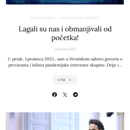
AKTUALNOSTI
IZLAGANJA U SABORU
Lagali su nas i obmanjivali od
početka!
1. prosinca 2022.
U petak, 1.prosinca 2022., sam u Hrvatskom saboru govorio o
prevarama i lažima pandemijske interesne skupine. Dvije i…
VIŠE