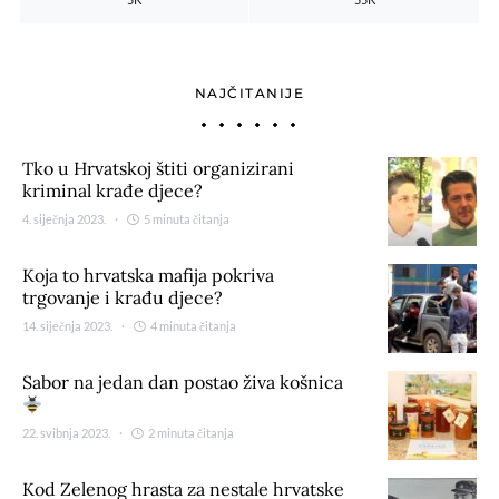
NAJČITANIJE
Tko u Hrvatskoj štiti organizirani
kriminal krađe djece?
4. siječnja 2023.
5 minuta čitanja
Koja to hrvatska mafija pokriva
trgovanje i krađu djece?
14. siječnja 2023.
4 minuta čitanja
Sabor na jedan dan postao živa košnica
22. svibnja 2023.
2 minuta čitanja
Kod Zelenog hrasta za nestale hrvatske