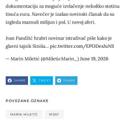
dokumentaciju za moguće izvlačenje nekoliko stotina
tisuća eura. Navečer je izašao novinski članak da su
izgleda maznuli milijun i pol. U novoj aferi.
Ivan Pandžić hrabri novinar istraživač piše kako je
glavni tajnik Siniša…
pic.twitter.com/EPODesJuNS
— Marin Miletić (@MileticMarin_)
June 19, 2026
SHARE
TWEET
SHARE
POVEZANE OZNAKE
MARIN MILETIĆ
MOST