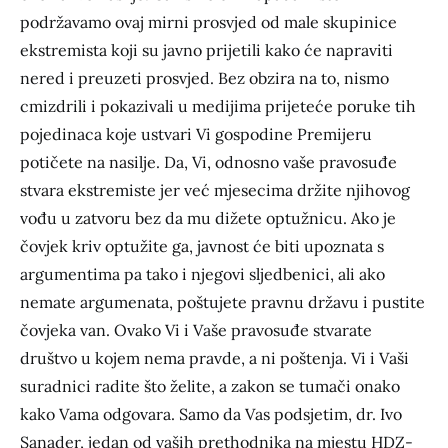
podržavamo ovaj mirni prosvjed od male skupinice
ekstremista koji su javno prijetili kako će napraviti
nered i preuzeti prosvjed. Bez obzira na to, nismo
cmizdrili i pokazivali u medijima prijeteće poruke tih
pojedinaca koje ustvari Vi gospodine Premijeru
potičete na nasilje. Da, Vi, odnosno vaše pravosuđe
stvara ekstremiste jer već mjesecima držite njihovog
vođu u zatvoru bez da mu dižete optužnicu. Ako je
čovjek kriv optužite ga, javnost će biti upoznata s
argumentima pa tako i njegovi sljedbenici, ali ako
nemate argumenata, poštujete pravnu državu i pustite
čovjeka van. Ovako Vi i Vaše pravosuđe stvarate
društvo u kojem nema pravde, a ni poštenja. Vi i Vaši
suradnici radite što želite, a zakon se tumači onako
kako Vama odgovara. Samo da Vas podsjetim, dr. Ivo
Sanader, jedan od vaših prethodnika na mjestu HDZ-