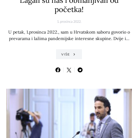
Lagali su nas i obmanjivali od
početka!
1. prosinca 2022.
U petak, 1.prosinca 2022., sam u Hrvatskom saboru govorio o
prevarama i lažima pandemijske interesne skupine. Dvije i…
VIŠE