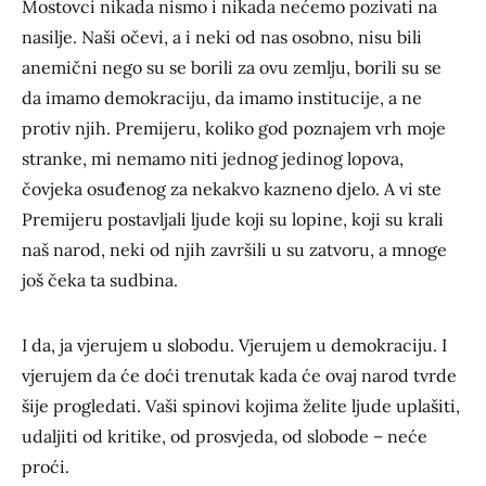
Mostovci nikada nismo i nikada nećemo pozivati na
nasilje. Naši očevi, a i neki od nas osobno, nisu bili
anemični nego su se borili za ovu zemlju, borili su se
da imamo demokraciju, da imamo institucije, a ne
protiv njih. Premijeru, koliko god poznajem vrh moje
stranke, mi nemamo niti jednog jedinog lopova,
čovjeka osuđenog za nekakvo kazneno djelo. A vi ste
Premijeru postavljali ljude koji su lopine, koji su krali
naš narod, neki od njih završili u su zatvoru, a mnoge
još čeka ta sudbina.
I da, ja vjerujem u slobodu. Vjerujem u demokraciju. I
vjerujem da će doći trenutak kada će ovaj narod tvrde
šije progledati. Vaši spinovi kojima želite ljude uplašiti,
udaljiti od kritike, od prosvjeda, od slobode – neće
proći.