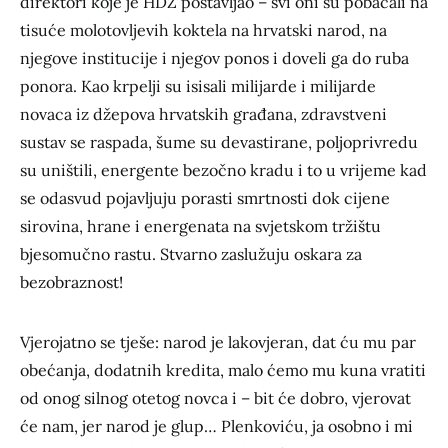
direktori koje je HDZ postavljao – svi oni su pobacali na
tisuće molotovljevih koktela na hrvatski narod, na
njegove institucije i njegov ponos i doveli ga do ruba
ponora. Kao krpelji su isisali milijarde i milijarde
novaca iz džepova hrvatskih građana, zdravstveni
sustav se raspada, šume su devastirane, poljoprivredu
su uništili, energente bezočno kradu i to u vrijeme kad
se odasvud pojavljuju porasti smrtnosti dok cijene
sirovina, hrane i energenata na svjetskom tržištu
bjesomučno rastu. Stvarno zaslužuju oskara za
bezobraznost!
Vjerojatno se tješe: narod je lakovjeran, dat ću mu par
obećanja, dodatnih kredita, malo ćemo mu kuna vratiti
od onog silnog otetog novca i – bit će dobro, vjerovat
će nam, jer narod je glup… Plenkoviću, ja osobno i mi