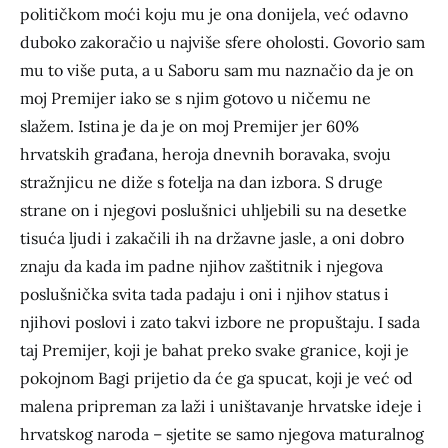
političkom moći koju mu je ona donijela, već odavno
duboko zakoračio u najviše sfere oholosti. Govorio sam
mu to više puta, a u Saboru sam mu naznačio da je on
moj Premijer iako se s njim gotovo u ničemu ne
slažem. Istina je da je on moj Premijer jer 60%
hrvatskih građana, heroja dnevnih boravaka, svoju
stražnjicu ne diže s fotelja na dan izbora. S druge
strane on i njegovi poslušnici uhljebili su na desetke
tisuća ljudi i zakačili ih na državne jasle, a oni dobro
znaju da kada im padne njihov zaštitnik i njegova
poslušnička svita tada padaju i oni i njihov status i
njihovi poslovi i zato takvi izbore ne propuštaju. I sada
taj Premijer, koji je bahat preko svake granice, koji je
pokojnom Bagi prijetio da će ga spucat, koji je već od
malena pripreman za laži i uništavanje hrvatske ideje i
hrvatskog naroda – sjetite se samo njegova maturalnog