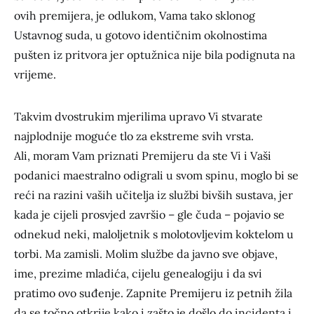
ovih premijera, je odlukom, Vama tako sklonog
Ustavnog suda, u gotovo identičnim okolnostima
pušten iz pritvora jer optužnica nije bila podignuta na
vrijeme.
Takvim dvostrukim mjerilima upravo Vi stvarate
najplodnije moguće tlo za ekstreme svih vrsta.
Ali, moram Vam priznati Premijeru da ste Vi i Vaši
podanici maestralno odigrali u svom spinu, moglo bi se
reći na razini vaših učitelja iz službi bivših sustava, jer
kada je cijeli prosvjed završio – gle čuda – pojavio se
odnekud neki, maloljetnik s molotovljevim koktelom u
torbi. Ma zamisli. Molim službe da javno sve objave,
ime, prezime mladića, cijelu genealogiju i da svi
pratimo ovo suđenje. Zapnite Premijeru iz petnih žila
da se točno otkrije kako i zašto je došlo do incidenta i