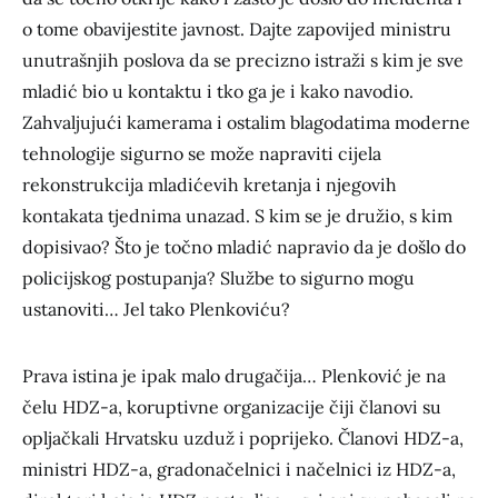
o tome obavijestite javnost. Dajte zapovijed ministru
unutrašnjih poslova da se precizno istraži s kim je sve
mladić bio u kontaktu i tko ga je i kako navodio.
Zahvaljujući kamerama i ostalim blagodatima moderne
tehnologije sigurno se može napraviti cijela
rekonstrukcija mladićevih kretanja i njegovih
kontakata tjednima unazad. S kim se je družio, s kim
dopisivao? Što je točno mladić napravio da je došlo do
policijskog postupanja? Službe to sigurno mogu
ustanoviti… Jel tako Plenkoviću?
Prava istina je ipak malo drugačija… Plenković je na
čelu HDZ-a, koruptivne organizacije čiji članovi su
opljačkali Hrvatsku uzduž i poprijeko. Članovi HDZ-a,
ministri HDZ-a, gradonačelnici i načelnici iz HDZ-a,