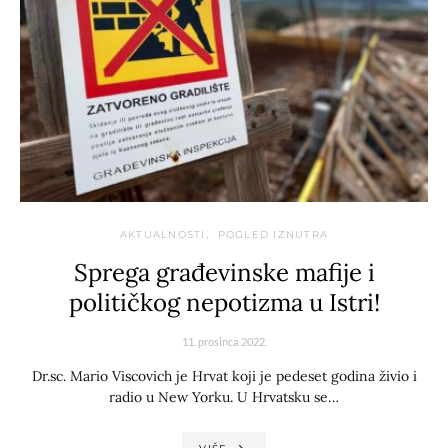
AKTUALNOSTI
POGLED IZNUTRA
Sprega građevinske mafije i
političkog nepotizma u Istri!
11. prosinca 2022.
Dr.sc. Mario Viscovich je Hrvat koji je pedeset godina živio i
radio u New Yorku. U Hrvatsku se…