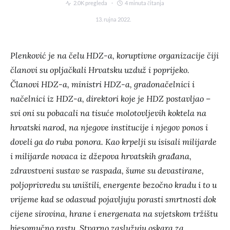
2.0K pregleda
4 minuta čitanja
13. rujna 2022.
Plenković je na čelu HDZ-a, koruptivne organizacije čiji
članovi su opljačkali Hrvatsku uzduž i poprijeko.
Članovi HDZ-a, ministri HDZ-a, gradonačelnici i
načelnici iz HDZ-a, direktori koje je HDZ postavljao –
svi oni su pobacali na tisuće molotovljevih koktela na
hrvatski narod, na njegove institucije i njegov ponos i
doveli ga do ruba ponora. Kao krpelji su isisali milijarde
i milijarde novaca iz džepova hrvatskih građana,
zdravstveni sustav se raspada, šume su devastirane,
poljoprivredu su uništili, energente bezočno kradu i to u
vrijeme kad se odasvud pojavljuju porasti smrtnosti dok
cijene sirovina, hrane i energenata na svjetskom tržištu
bjesomučno rastu. Stvarno zaslužuju oskara za