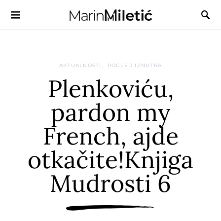
AKTUALNOSTI
POGLED IZNUTRA
Plenkoviću,
pardon my
French, ajde
otkačite!Knjiga
Mudrosti 6