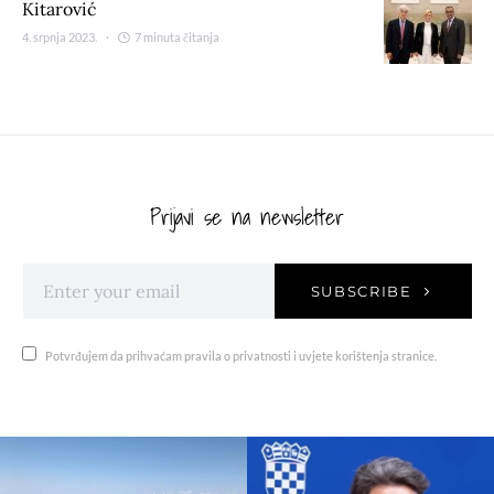
Kitarović
4. srpnja 2023.
7 minuta čitanja
Prijavi se na newsletter
SUBSCRIBE
Potvrđujem da prihvaćam pravila o privatnosti i uvjete korištenja stranice.