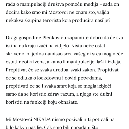
rada o manipulaciji društva pomoću medija – sada on
docira kako smo mi Mostovci ne znam što, valjda
nekakva skupina terorista koja producira nasilje?
Dragi gospodine Plenkoviću zapamtite dobro da će sva
istina na kraju izaći na vidjelo. Ništa neće ostati
skriveno, ni jedna namisao srca vašeg ni srca mog neće
ostati neotkrivena, a kamo li manipulacije, laži i izdaja.
Propitivat će se svaka uredba, svaki zakon. Propitivat
će se odluka o lockdownu i covid potvrdama,
propitivati će se i svaka smrt koja se mogla izbjeći
samo da se koristio zdrav razum, a njega ste dužni
koristiti na funkciji koju obnašate.
Mi Mostovci NIKADA nismo pozivali niti poticali na
bilo kakvo nasilje. Čak smo bili napadani što