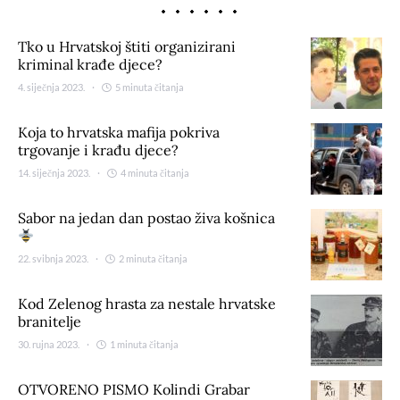
Tko u Hrvatskoj štiti organizirani
kriminal krađe djece?
4. siječnja 2023.
5 minuta čitanja
Koja to hrvatska mafija pokriva
trgovanje i krađu djece?
14. siječnja 2023.
4 minuta čitanja
Sabor na jedan dan postao živa košnica
22. svibnja 2023.
2 minuta čitanja
Kod Zelenog hrasta za nestale hrvatske
branitelje
30. rujna 2023.
1 minuta čitanja
OTVORENO PISMO Kolindi Grabar