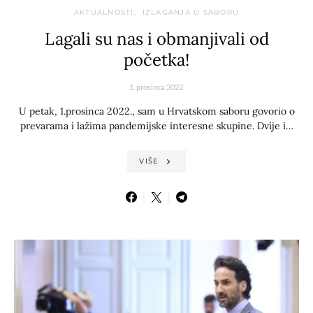
AKTUALNOSTI
IZLAGANJA U SABORU
Lagali su nas i obmanjivali od
početka!
1. prosinca 2022.
U petak, 1.prosinca 2022., sam u Hrvatskom saboru govorio o
prevarama i lažima pandemijske interesne skupine. Dvije i…
VIŠE