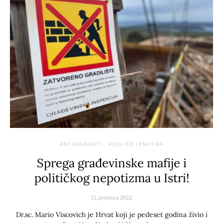
AKTUALNOSTI
POGLED IZNUTRA
Sprega građevinske mafije i
političkog nepotizma u Istri!
11. prosinca 2022.
Dr.sc. Mario Viscovich je Hrvat koji je pedeset godina živio i