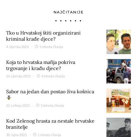
NAJČITANIJE
Tko u Hrvatskoj štiti organizirani
kriminal krađe djece?
4. siječnja 2023.
5 minuta čitanja
Koja to hrvatska mafija pokriva
trgovanje i krađu djece?
14. siječnja 2023.
4 minuta čitanja
Sabor na jedan dan postao živa košnica
22. svibnja 2023.
2 minuta čitanja
Kod Zelenog hrasta za nestale hrvatske
branitelje
30. rujna 2023.
1 minuta čitanja