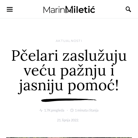
AKTUALNOSTI
Pčelari zaslužuju
veću pažnju i
jasniju pomoć!
1.7K pregleda
1 minuta čitanja
21. lipnja 2022.