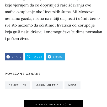
koje vjerujem da će doprinijeti raščišćavanju ove
mafije okupljanje oko Hrvatskih šuma. Mi Mostovci
nemamo gazda, nismo na ničiji daljinski i učinit ćemo
sve što možemo da očistimo Hrvatsku od korupcije
koja guši našu državu i onemogućava ljudima normalan
i pošten život.
SHARE
TWEET
SHARE
POVEZANE OZNAKE
BRUXELLES
MARIN MILETIĆ
MOST
VIEW COMMENTS (0)