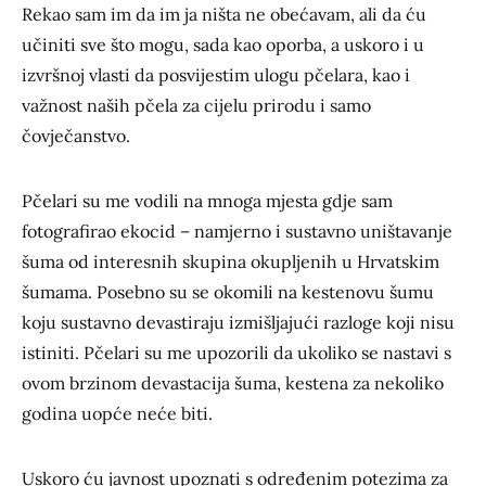
Rekao sam im da im ja ništa ne obećavam, ali da ću
učiniti sve što mogu, sada kao oporba, a uskoro i u
izvršnoj vlasti da posvijestim ulogu pčelara, kao i
važnost naših pčela za cijelu prirodu i samo
čovječanstvo.
Pčelari su me vodili na mnoga mjesta gdje sam
fotografirao ekocid – namjerno i sustavno uništavanje
šuma od interesnih skupina okupljenih u Hrvatskim
šumama. Posebno su se okomili na kestenovu šumu
koju sustavno devastiraju izmišljajući razloge koji nisu
istiniti. Pčelari su me upozorili da ukoliko se nastavi s
ovom brzinom devastacija šuma, kestena za nekoliko
godina uopće neće biti.
Uskoro ću javnost upoznati s određenim potezima za