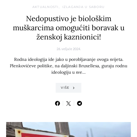
AKTUALNOSTI
IZLAGANJA U SABORU
Nedopustivo je biološkim
muškarcima omogućiti boravak u
ženskoj kaznionici!
26. veljače 2024.
Rodna ideologija ide jako u porobljavanje ovoga svijeta.
Plenkovićeve politike, na daljinski Bruxellesa, guraju rodnu
ideologiju u sve…
VIŠE