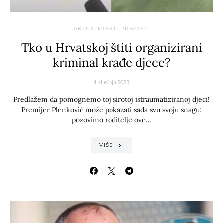
AKTUALNOSTI
NOVOSTI
Tko u Hrvatskoj štiti organizirani
kriminal krađe djece?
4. siječnja 2023.
Predlažem da pomognemo toj sirotoj istraumatiziranoj djeci!
Premijer Plenković može pokazati sada svu svoju snagu:
pozovimo roditelje ove…
VIŠE