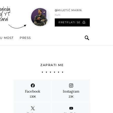
ogledaj
@MILETIĆ MARIN
oj YT
NaN
kanal
PRETPLATI SE
 U MOST
PRESS
ZAPRATI ME
Facebook
Instagram
130K
23K