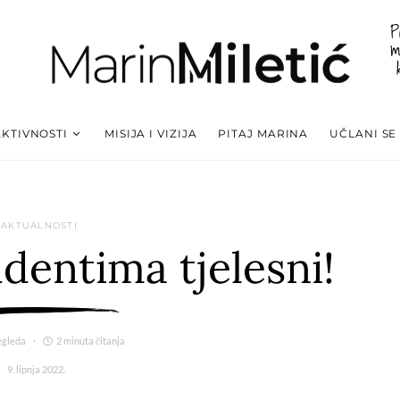
P
m
AKTIVNOSTI
MISIJA I VIZIJA
PITAJ MARINA
UČLANI SE
AKTUALNOSTI
dentima tjelesni!
egleda
2 minuta čitanja
9. lipnja 2022.