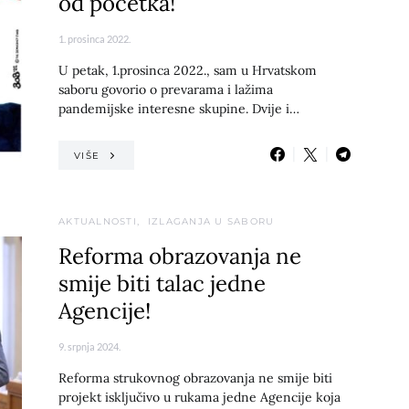
od početka!
1. prosinca 2022.
U petak, 1.prosinca 2022., sam u Hrvatskom
saboru govorio o prevarama i lažima
pandemijske interesne skupine. Dvije i…
VIŠE
AKTUALNOSTI
IZLAGANJA U SABORU
Reforma obrazovanja ne
smije biti talac jedne
Agencije!
9. srpnja 2024.
Reforma strukovnog obrazovanja ne smije biti
projekt isključivo u rukama jedne Agencije koja