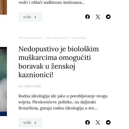
vedri i oblači sudbinom stotinama…
VIŠE
AKTUALNOSTI
IZLAGANJA U SABORU
Nedopustivo je biološkim
muškarcima omogućiti
boravak u ženskoj
kaznionici!
26. veljače 2024.
Rodna ideologija ide jako u porobljavanje ovoga
svijeta. Plenkovićeve politike, na daljinski
Bruxellesa, guraju rodnu ideologiju u sve…
VIŠE