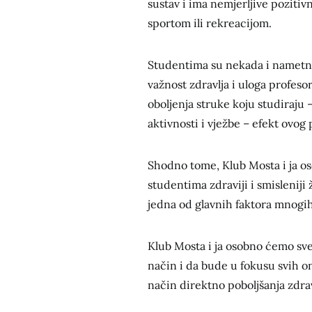
sustav i ima nemjerljive pozitiv
sportom ili rekreacijom.
Studentima su nekada i nametnu
važnost zdravlja i uloga profesor
oboljenja struke koju studiraju 
aktivnosti i vježbe – efekt ovo
Shodno tome, Klub Mosta i ja 
studentima zdraviji i smisleniji 
jedna od glavnih faktora mnogih
Klub Mosta i ja osobno ćemo sv
način i da bude u fokusu svih on
način direktno poboljšanja zdrav