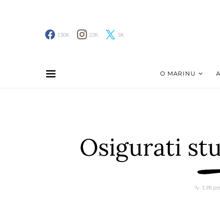
130K
23K
5K
O MARINU
Osigurati stu
1.9K pr