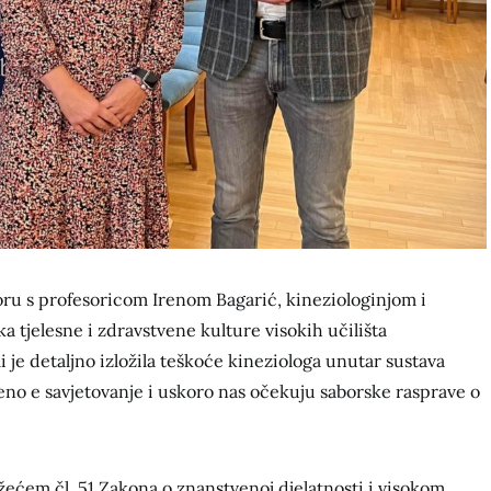
ru s profesoricom Irenom Bagarić, kineziologinjom i
 tjelesne i zdravstvene kulture visokih učilišta
 je detaljno izložila teškoće kineziologa unutar sustava
šeno e savjetovanje i uskoro nas očekuju saborske rasprave o
ažećem čl. 51 Zakona o znanstvenoj djelatnosti i visokom