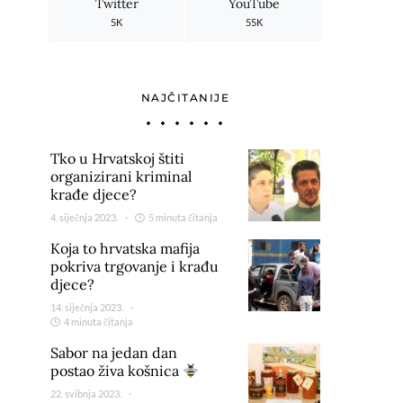
Twitter
YouTube
5K
55K
NAJČITANIJE
Tko u Hrvatskoj štiti
organizirani kriminal
krađe djece?
4. siječnja 2023.
5 minuta čitanja
Koja to hrvatska mafija
pokriva trgovanje i krađu
djece?
14. siječnja 2023.
4 minuta čitanja
Sabor na jedan dan
postao živa košnica
22. svibnja 2023.