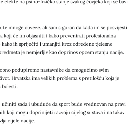
ne efekte na psiho-fizičko stanje svakog čovjeka koji se bavi
te mnoge obveze, ali sam siguran da kada im se posvijesti
a koji će im objasniti i kako prevenirati profesionalna
– kako ih spriječiti i umanjiti kroz određene tjelesne
g predmeta je nemjerljiv kao doprinos općem stanju nacije.
osobno podupiremo nastavnike da omogućimo svim
život. Hrvatska ima velikih problema s pretilošću koja je
 bolesti.
e učiniti sada i ubuduće da sport bude vrednovan na pravi
ih koji mogu doprinijeti razvoju cijelog sustava i na takav
lja cijele nacije.