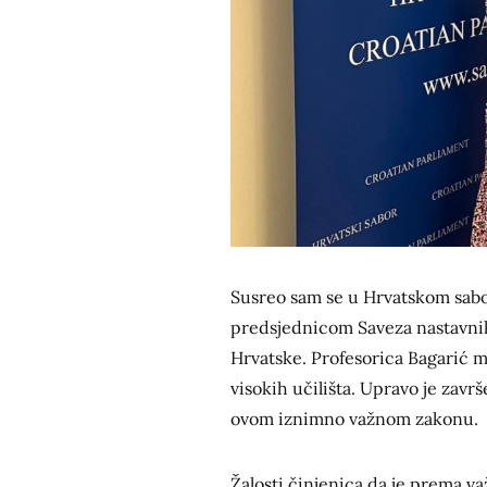
Susreo sam se u Hrvatskom sabo
predsjednicom Saveza nastavnika
Hrvatske. Profesorica Bagarić mi
visokih učilišta. Upravo je zavr
ovom iznimno važnom zakonu.
Žalosti činjenica da je prema v