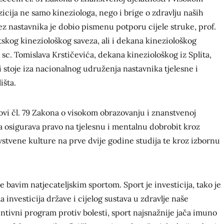
icija ne samo kineziologa, nego i brige o zdravlju naših
 nastavnika je dobio pismenu potporu cijele struke, prof.
tskog kineziološkog saveza, ali i dekana kineziološkog
. sc. Tomislava Krstičevića, dekana kineziološkog iz Splita,
ji stoje iza nacionalnog udruženja nastavnika tjelesne i
išta.
ovi čl. 79 Zakona o visokom obrazovanju i znanstvenoj
a osigurava pravo na tjelesnu i mentalnu dobrobit kroz
vstvene kulture na prve dvije godine studija te kroz izbornu
se bavim natjecateljskim sportom. Sport je investicija, tako je
a investicija države i cijelog sustava u zdravlje naše
entivni program protiv bolesti, sport najsnažnije jača imuno