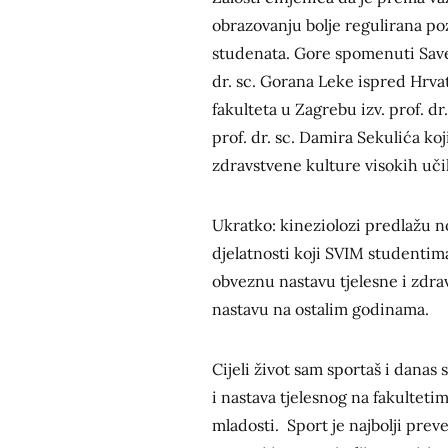
obrazovanju bolje regulirana poz
studenata. Gore spomenuti Savez
dr. sc. Gorana Leke ispred Hrva
fakulteta u Zagrebu izv. prof. dr
prof. dr. sc. Damira Sekulića ko
zdravstvene kulture visokih učil
Ukratko: kineziolozi predlažu n
djelatnosti koji SVIM studentim
obveznu nastavu tjelesne i zdra
nastavu na ostalim godinama.
Cijeli život sam sportaš i danas 
i nastava tjelesnog na fakultetim
mladosti. Sport je najbolji prev