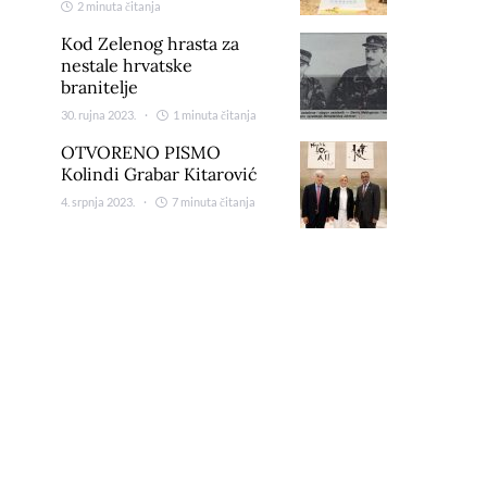
2 minuta čitanja
Kod Zelenog hrasta za
nestale hrvatske
branitelje
30. rujna 2023.
1 minuta čitanja
OTVORENO PISMO
Kolindi Grabar Kitarović
4. srpnja 2023.
7 minuta čitanja