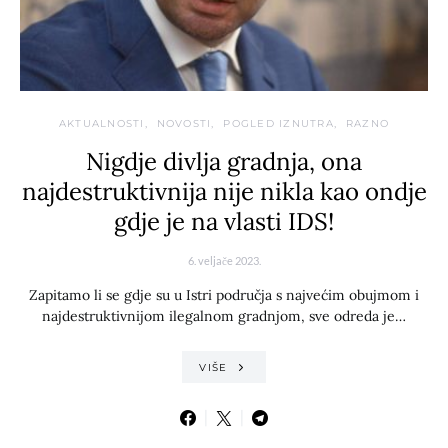
AKTUALNOSTI
NOVOSTI
POGLED IZNUTRA
RAZNO
Nigdje divlja gradnja, ona
najdestruktivnija nije nikla kao ondje
gdje je na vlasti IDS!
6. veljače 2023.
Zapitamo li se gdje su u Istri područja s najvećim obujmom i
najdestruktivnijom ilegalnom gradnjom, sve odreda je…
VIŠE