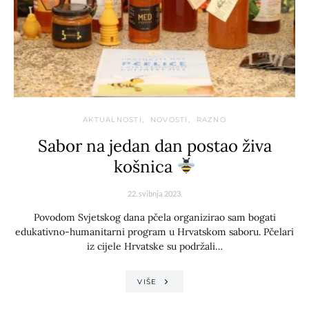
AKTUALNOSTI
NOVOSTI
RAZNO
Sabor na jedan dan postao živa
košnica
22. svibnja 2023.
Povodom Svjetskog dana pčela organizirao sam bogati
edukativno-humanitarni program u Hrvatskom saboru. Pčelari
iz cijele Hrvatske su podržali…
VIŠE