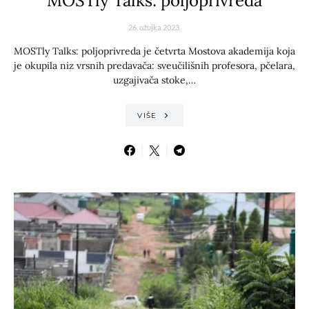
MOSTly Talks: poljoprivreda
26. ožujka 2023.
MOSTly Talks: poljoprivreda je četvrta Mostova akademija koja
je okupila niz vrsnih predavača: sveučilišnih profesora, pčelara,
uzgajivača stoke,…
VIŠE