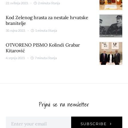
22. svibnja 2023.
2 minuta čitanja
Kod Zelenog hrasta za nestale hrvatske
branitelje
30. rujna 2023.
1 minuta čitanja
OTVORENO PISMO Kolindi Grabar
Kitarović
4. srpnja 2023.
7 minuta čitanja
Prijavi se na newsletter
SUBSCRIBE