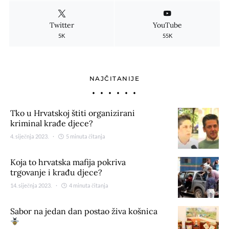
Twitter
YouTube
5K
55K
NAJČITANIJE
Tko u Hrvatskoj štiti organizirani
kriminal krađe djece?
4. siječnja 2023.
5 minuta čitanja
Koja to hrvatska mafija pokriva
trgovanje i krađu djece?
14. siječnja 2023.
4 minuta čitanja
Sabor na jedan dan postao živa košnica