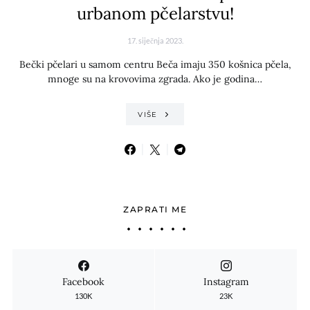
urbanom pčelarstvu!
17. siječnja 2023.
Bečki pčelari u samom centru Beča imaju 350 košnica pčela,
mnoge su na krovovima zgrada. Ako je godina…
VIŠE
ZAPRATI ME
Facebook
Instagram
130K
23K