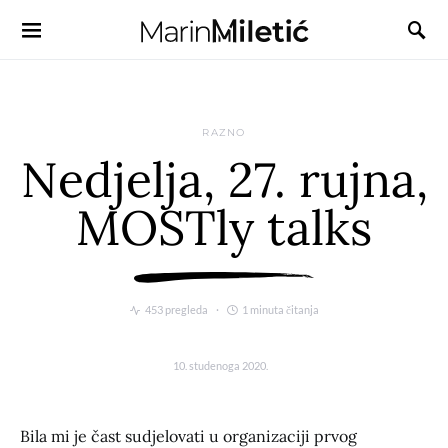
RAZNO
Nedjelja, 27. rujna,
MOSTly talks
453 pregleda
1 minuta čitanja
10. studenoga 2020.
Bila mi je čast sudjelovati u organizaciji prvog