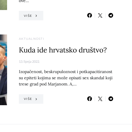
ove…
VIŠE
AKTUALNOSTI
Kuda ide hrvatsko društvo?
13. lipnja 2022.
Izopačenost, beskrupuloznost i potkapacitiranost
su epiteti kojima se može opisati sex skandal koji
trese grad pod Marjanom. A,…
VIŠE