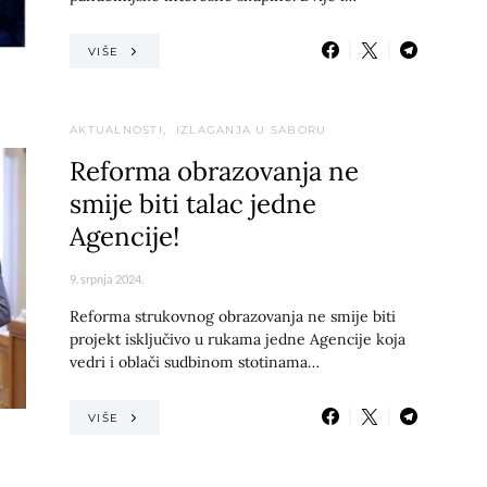
VIŠE
AKTUALNOSTI
IZLAGANJA U SABORU
Reforma obrazovanja ne
smije biti talac jedne
Agencije!
9. srpnja 2024.
Reforma strukovnog obrazovanja ne smije biti
projekt isključivo u rukama jedne Agencije koja
vedri i oblači sudbinom stotinama…
VIŠE