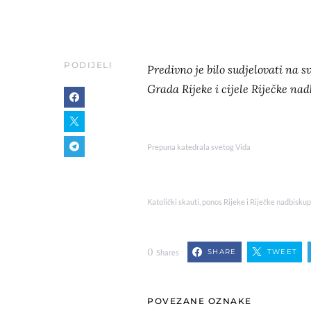
PODIJELI
Predivno je bilo sudjelovati na 
Grada Rijeke i cijele Riječke nad
Prepuna katedrala svetog Vida
Katolički skauti, ponos Rijeke i Riječke nadbiskup
0
SHARE
TWEET
Shares
POVEZANE OZNAKE