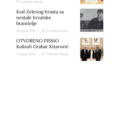
2 minuta čitanja
Kod Zelenog hrasta za
nestale hrvatske
branitelje
30. rujna 2023.
1 minuta čitanja
OTVORENO PISMO
Kolindi Grabar Kitarović
4. srpnja 2023.
7 minuta čitanja