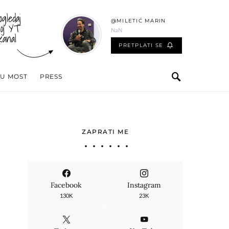
ogledaj
@MILETIĆ MARIN
oj YT
NaN
kanal
PRETPLATI SE
 U MOST
PRESS
ZAPRATI ME
Facebook
Instagram
130K
23K