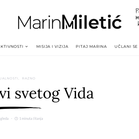
P
m
AKTIVNOSTI
MISIJA I VIZIJA
PITAJ MARINA
UČLANI SE
UALNOSTI
RAZNO
vi svetog Vida
egleda
1 minuta čitanja