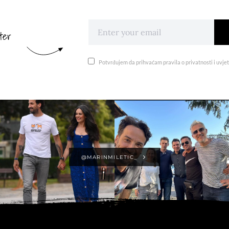
ter
Potvrđujem da prihvaćam pravila o privatnosti i uvjet
@MARINMILETIC_