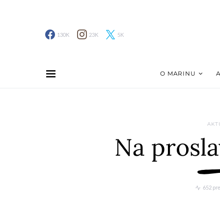
130K
23K
5K
O MARINU
AKT
Na prosla
652 pr