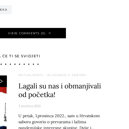
JEKA
VIEW COMMENTS (0)
ĆE TI SE SVIDJETI
AKTUALNOSTI
IZLAGANJA U SABORU
Lagali su nas i obmanjivali
od početka!
1. prosinca 2022.
U petak, 1.prosinca 2022., sam u Hrvatskom
saboru govorio o prevarama i lažima
pandemijske interesne skupine. Dvije i…