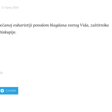
17. lipnja 2024.
svečanoj euharistiji povodom blagdana svetog Vida, zaštitnika
biskupije.
ije
SHARE