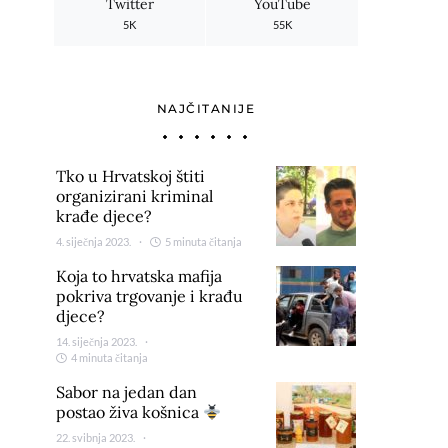
Twitter
YouTube
5K
55K
NAJČITANIJE
Tko u Hrvatskoj štiti
organizirani kriminal
krađe djece?
4. siječnja 2023.
5 minuta čitanja
Koja to hrvatska mafija
pokriva trgovanje i krađu
djece?
14. siječnja 2023.
4 minuta čitanja
Sabor na jedan dan
postao živa košnica
22. svibnja 2023.