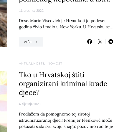
11. prosinca 2022.
Dr.sc. Mario Viscovich je Hrvat koji je pedeset
godina živio i radio u New Yorku. U Hrvatsku se…
VIŠE
AKTUALNOSTI
NOVOSTI
Tko u Hrvatskoj štiti
organizirani kriminal krađe
djece?
4. siječnja 2023.
Predlažem da pomognemo toj sirotoj
istraumatiziranoj djeci! Premijer Plenković može
pokazati sada svu svoju snagu: pozovimo roditelje