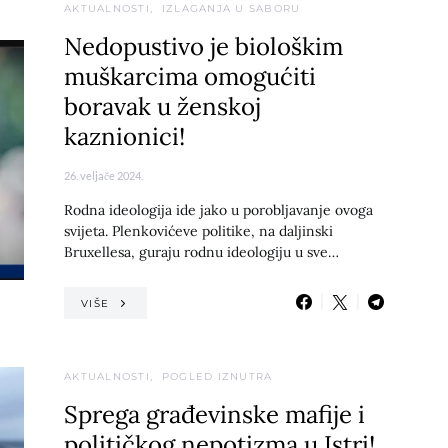
AKTUALNOSTI
IZLAGANJA U SABORU
Nedopustivo je biološkim
muškarcima omogućiti
boravak u ženskoj
kaznionici!
26. veljače 2024.
Rodna ideologija ide jako u porobljavanje ovoga
svijeta. Plenkovićeve politike, na daljinski
Bruxellesa, guraju rodnu ideologiju u sve…
VIŠE
AKTUALNOSTI
POGLED IZNUTRA
Sprega građevinske mafije i
političkog nepotizma u Istri!