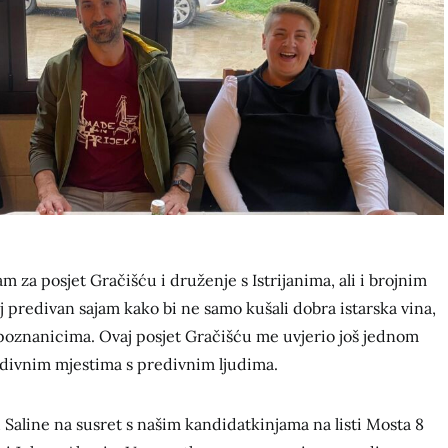
m za posjet Gračišću i druženje s Istrijanima, ali i brojnim
aj predivan sajam kako bi ne samo kušali dobra istarska vina,
 i poznanicima. Ovaj posjet Gračišću me uvjerio još jednom
divnim mjestima s predivnim ljudima.
aline na susret s našim kandidatkinjama na listi Mosta 8