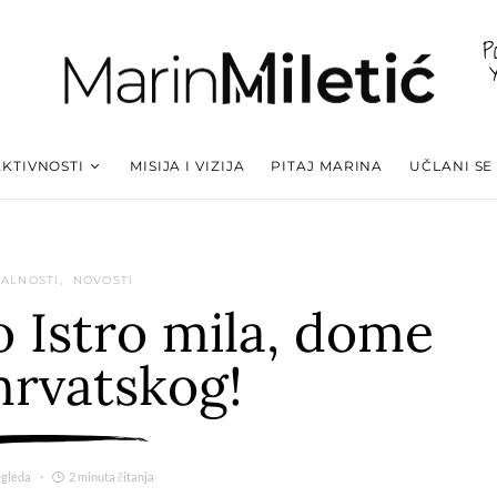
P
AKTIVNOSTI
MISIJA I VIZIJA
PITAJ MARINA
UČLANI SE
ALNOSTI
NOVOSTI
 Istro mila, dome
hrvatskog!
egleda
2 minuta čitanja