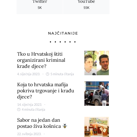
Twitter
YouTube
5K
55K
NAJČITANIJE
Tko u Hrvatskoj štiti
organizirani kriminal
krađe djece?
4. siječnja 2023.
5 minuta čitanja
Koja to hrvatska mafija
pokriva trgovanje i krađu
djece?
14. siječnja 2023.
4 minuta čitanja
Sabor na jedan dan
postao živa košnica
22. svibnja 2023.