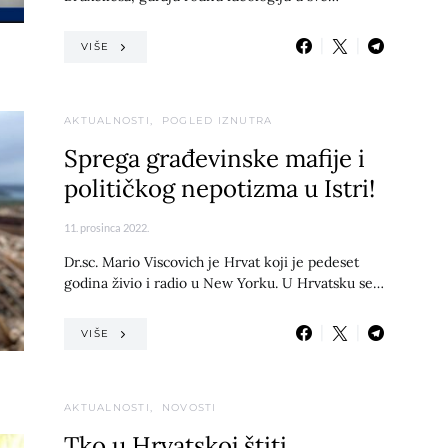
VIŠE
AKTUALNOSTI
POGLED IZNUTRA
Sprega građevinske mafije i
političkog nepotizma u Istri!
11. prosinca 2022.
Dr.sc. Mario Viscovich je Hrvat koji je pedeset
godina živio i radio u New Yorku. U Hrvatsku se…
VIŠE
AKTUALNOSTI
NOVOSTI
Tko u Hrvatskoj štiti