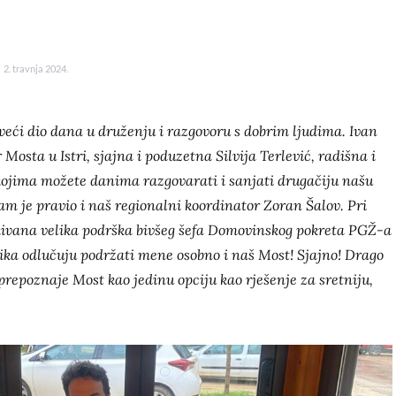
2. travnja 2024.
eći dio dana u druženju i razgovoru s dobrim ljudima. Ivan
 Mosta u Istri, sjajna i poduzetna Silvija Terlević, radišna i
 kojima možete danima razgovarati i sanjati drugačiju našu
nam je pravio i naš regionalni koordinator Zoran Šalov. Pri
kivana velika podrška bivšeg šefa Domovinskog pokreta PGŽ-a
itika odlučuju podržati mene osobno i naš Most! Sjajno! Drago
 prepoznaje Most kao jedinu opciju kao rješenje za sretniju,