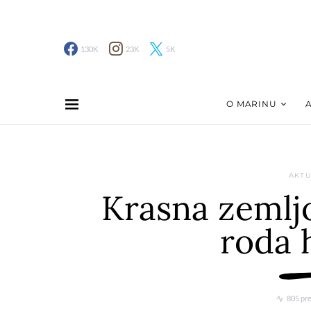
130K
23K
5K
O MARINU
AKTU
Krasna zemljo
roda 
805 pr