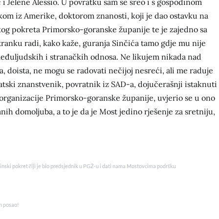
ić i Jelene Alessio. U povratku sam se sreo i s gospodinom
om iz Amerike, doktorom znanosti, koji je dao ostavku na
g pokreta Primorsko-goranske županije te je zajedno sa
ranku radi, kako kaže, guranja Sinčića tamo gdje mu nije
eđuljudskih i stranačkih odnosa. Ne likujem nikada nad
doista, ne mogu se radovati nečijoj nesreći, ali me raduje
vatski znanstvenik, povratnik iz SAD-a, dojučerašnji istaknuti
organizacije Primorsko-goranske županije, uvjerio se u ono
nih domoljuba, a to je da je Most jedino rješenje za sretniju,
vinski pokret čiji je bio predsjednik u PGŽ-u i dati nama Mostovcima podršku
an posao!