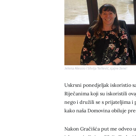
Jelena Alessio i Silvija Terlević, sjajne žene!
Uskrsni ponedjeljak iskoristio sa
Riječanima koji su iskoristili ov
nego i družili se s prijateljima
kako naša Domovina obiluje pre
Nakon Gračišća put me odveo u S