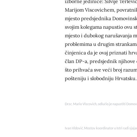
izborne jedinice: Silvije Terlev
Marijom Viscovichem, povratnik
mjesto predsjednika Domovinsko
svojim kolegama napustio ovu st
mjesto i dubokog narušavanja m
problemima u drugim strankama, 
činjenica da je ovaj priznati hr
član DP-a, predsjednik njihove 
što prihvaća sve veći broj razum
pošteniju i slobodniju Hrvatsku.
Dr.sc. Mario Viscovich, odlučio je napustiti Domo
Ivan Vidović, Mostov koordinator u Istri radi sjaj