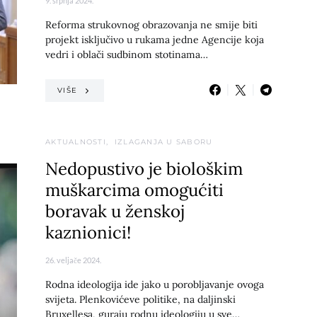
9. srpnja 2024.
Reforma strukovnog obrazovanja ne smije biti
projekt isključivo u rukama jedne Agencije koja
vedri i oblači sudbinom stotinama…
VIŠE
AKTUALNOSTI
IZLAGANJA U SABORU
Nedopustivo je biološkim
muškarcima omogućiti
boravak u ženskoj
kaznionici!
26. veljače 2024.
Rodna ideologija ide jako u porobljavanje ovoga
svijeta. Plenkovićeve politike, na daljinski
Bruxellesa, guraju rodnu ideologiju u sve…