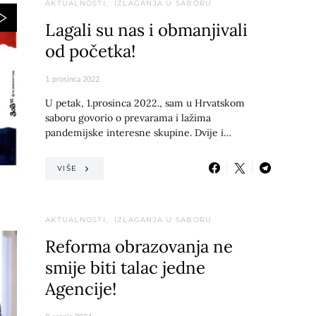
AKTUALNOSTI
IZLAGANJA U SABORU
Lagali su nas i obmanjivali
od početka!
1. prosinca 2022.
U petak, 1.prosinca 2022., sam u Hrvatskom
saboru govorio o prevarama i lažima
pandemijske interesne skupine. Dvije i…
VIŠE
AKTUALNOSTI
IZLAGANJA U SABORU
Reforma obrazovanja ne
smije biti talac jedne
Agencije!