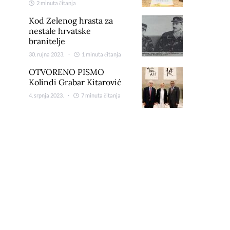
2 minuta čitanja
Kod Zelenog hrasta za
nestale hrvatske
branitelje
30. rujna 2023.
1 minuta čitanja
OTVORENO PISMO
Kolindi Grabar Kitarović
4. srpnja 2023.
7 minuta čitanja