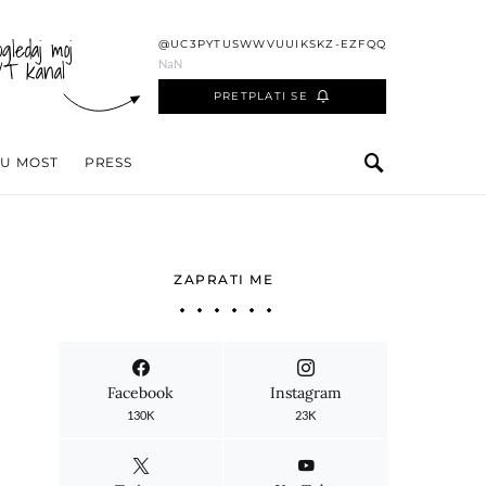
ogledaj moj
@UC3PYTUSWWVUUIKSKZ-EZFQQ
YT kanal
NaN
PRETPLATI SE
 U MOST
PRESS
ZAPRATI ME
Facebook
Instagram
130K
23K