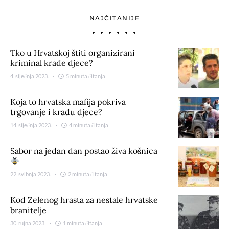
NAJČITANIJE
Tko u Hrvatskoj štiti organizirani
kriminal krađe djece?
4. siječnja 2023.
5 minuta čitanja
Koja to hrvatska mafija pokriva
trgovanje i krađu djece?
14. siječnja 2023.
4 minuta čitanja
Sabor na jedan dan postao živa košnica
22. svibnja 2023.
2 minuta čitanja
Kod Zelenog hrasta za nestale hrvatske
branitelje
30. rujna 2023.
1 minuta čitanja