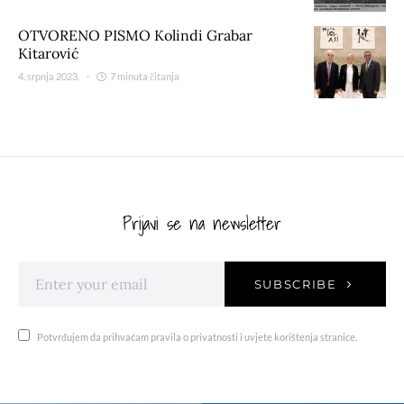
OTVORENO PISMO Kolindi Grabar
Kitarović
4. srpnja 2023.
7 minuta čitanja
Prijavi se na newsletter
SUBSCRIBE
Potvrđujem da prihvaćam pravila o privatnosti i uvjete korištenja stranice.