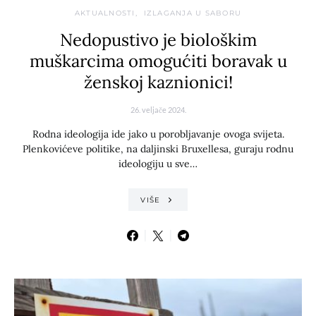
AKTUALNOSTI
IZLAGANJA U SABORU
Nedopustivo je biološkim
muškarcima omogućiti boravak u
ženskoj kaznionici!
26. veljače 2024.
Rodna ideologija ide jako u porobljavanje ovoga svijeta.
Plenkovićeve politike, na daljinski Bruxellesa, guraju rodnu
ideologiju u sve…
VIŠE