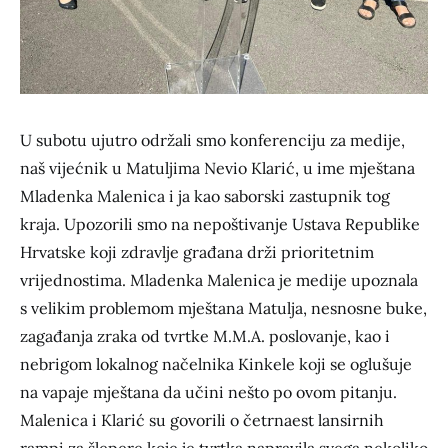
U subotu ujutro održali smo konferenciju za medije,
naš vijećnik u Matuljima Nevio Klarić, u ime mještana
Mladenka Malenica i ja kao saborski zastupnik tog
kraja. Upozorili smo na nepoštivanje Ustava Republike
Hrvatske koji zdravlje građana drži prioritetnim
vrijednostima. Mladenka Malenica je medije upoznala
s velikim problemom mještana Matulja, nesnosne buke,
zagađanja zraka od tvrtke M.M.A. poslovanje, kao i
nebrigom lokalnog načelnika Kinkele koji se oglušuje
na vapaje mještana da učini nešto po ovom pitanju.
Malenica i Klarić su govorili o četrnaest lansirnih
rampi za šlepere koje je tvrtka napravila svega nekoliko