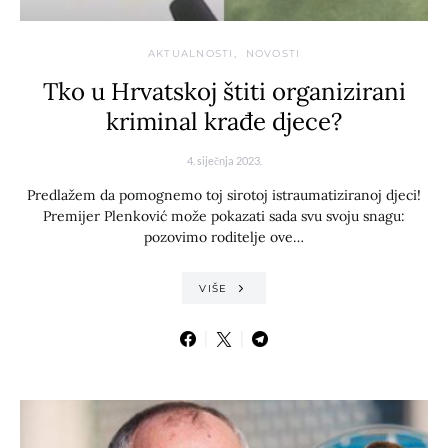
AKTUALNOSTI
NOVOSTI
Tko u Hrvatskoj štiti organizirani
kriminal krađe djece?
4. siječnja 2023.
Predlažem da pomognemo toj sirotoj istraumatiziranoj djeci!
Premijer Plenković može pokazati sada svu svoju snagu:
pozovimo roditelje ove…
VIŠE