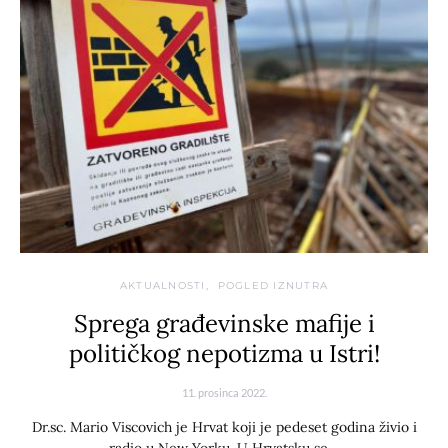
AKTUALNOSTI
POGLED IZNUTRA
Sprega građevinske mafije i
političkog nepotizma u Istri!
11. prosinca 2022.
Dr.sc. Mario Viscovich je Hrvat koji je pedeset godina živio i