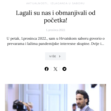
AKTUALNOSTI
IZLAGANJA U SABORU
Lagali su nas i obmanjivali od
početka!
1. prosinca 2022.
U petak, 1.prosinca 2022., sam u Hrvatskom saboru govorio o
prevarama i lažima pandemijske interesne skupine. Dvije i…
VIŠE