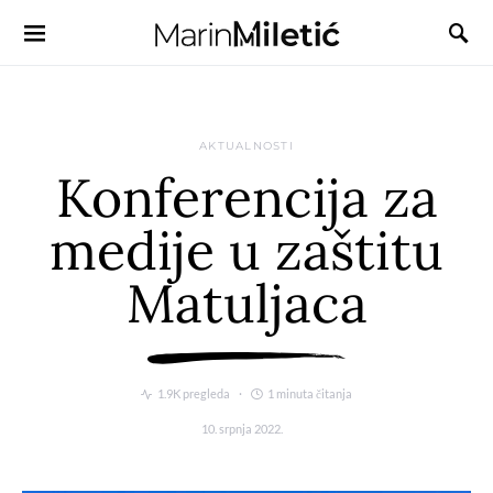
AKTUALNOSTI
Konferencija za
medije u zaštitu
Matuljaca
1.9K pregleda
1 minuta čitanja
10. srpnja 2022.