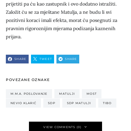
prijetiti pa ću kao zastupnik i ovo dodatno istražiti.
Založit ću se za mještane Matulja, a ne budu li svi
pozitivni koraci imali efekta, morat ću posegnuti za
pravnim rigoroznijim mjerama podizanja kaznenih
prijava.
SHARE
TWEET
SHARE
POVEZANE OZNAKE
M.M.A. POSLOVANJE
MATULJI
MOST
NEVIO KLARIĆ
SDP
SDP MATULJI
TIBO
VIEW COMMENTS (0)