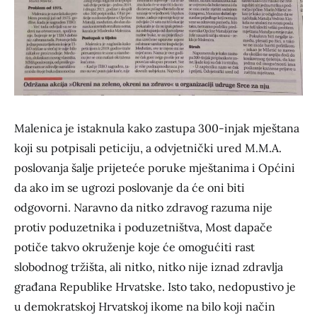
Malenica je istaknula kako zastupa 300-injak mještana
koji su potpisali peticiju, a odvjetnički ured M.M.A.
poslovanja šalje prijeteće poruke mještanima i Općini
da ako im se ugrozi poslovanje da će oni biti
odgovorni. Naravno da nitko zdravog razuma nije
protiv poduzetnika i poduzetništva, Most dapače
potiče takvo okruženje koje će omogućiti rast
slobodnog tržišta, ali nitko, nitko nije iznad zdravlja
građana Republike Hrvatske. Isto tako, nedopustivo je
u demokratskoj Hrvatskoj ikome na bilo koji način