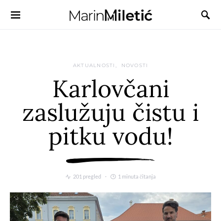
AKTUALNOSTI
NOVOSTI
Karlovčani
zaslužuju čistu i
pitku vodu!
201 pregled
1 minuta čitanja