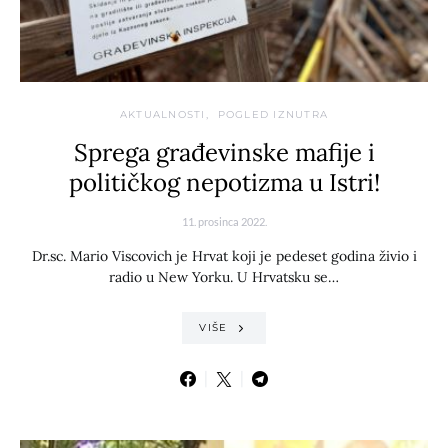
AKTUALNOSTI
POGLED IZNUTRA
Sprega građevinske mafije i
političkog nepotizma u Istri!
11. prosinca 2022.
Dr.sc. Mario Viscovich je Hrvat koji je pedeset godina živio i
radio u New Yorku. U Hrvatsku se…
VIŠE