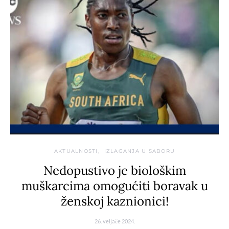
AKTUALNOSTI
IZLAGANJA U SABORU
Nedopustivo je biološkim
muškarcima omogućiti boravak u
ženskoj kaznionici!
26. veljače 2024.