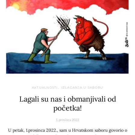
AKTUALNOSTI
IZLAGANJA U SABORU
Lagali su nas i obmanjivali od
početka!
1. prosinca 2022.
U petak, 1.prosinca 2022., sam u Hrvatskom saboru govorio o