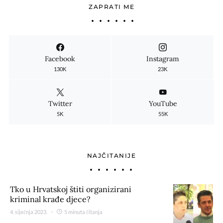
ZAPRATI ME
Facebook
Instagram
130K
23K
Twitter
YouTube
5K
55K
NAJČITANIJE
Tko u Hrvatskoj štiti organizirani
kriminal krađe djece?
4. siječnja 2023.
5 minuta čitanja