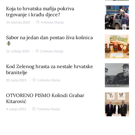
Koja to hrvatska mafija pokriva
trgovanje i krađu djece?
14. siječnja 2023.
4 minuta čitanja
Sabor na jedan dan postao živa košnica
22. svibnja 2023.
2 minuta čitanja
Kod Zelenog hrasta za nestale hrvatske
branitelje
30. rujna 2023.
1 minuta čitanja
OTVORENO PISMO Kolindi Grabar
Kitarović
4. srpnja 2023.
7 minuta čitanja