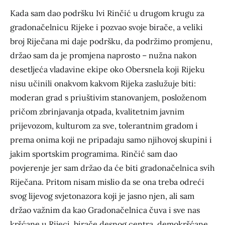
Kada sam dao podršku Ivi Rinčić u drugom krugu za
gradonačelnicu Rijeke i pozvao svoje birače, a veliki
broj Riječana mi daje podršku, da podržimo promjenu,
držao sam da je promjena naprosto – nužna nakon
desetljeća vladavine ekipe oko Obersnela koji Rijeku
nisu učinili onakvom kakvom Rijeka zaslužuje biti:
moderan grad s priuštivim stanovanjem, posloženom
pričom zbrinjavanja otpada, kvalitetnim javnim
prijevozom, kulturom za sve, tolerantnim gradom i
prema onima koji ne pripadaju samo njihovoj skupini i
jakim sportskim programima. Rinčić sam dao
povjerenje jer sam držao da će biti gradonačelnica svih
Riječana. Pritom nisam mislio da se ona treba odreći
svog lijevog svjetonazora koji je jasno njen, ali sam
držao važnim da kao Gradonačelnica čuva i sve nas
kršćane u Rijeci, birače desnog centra, demokršćane,