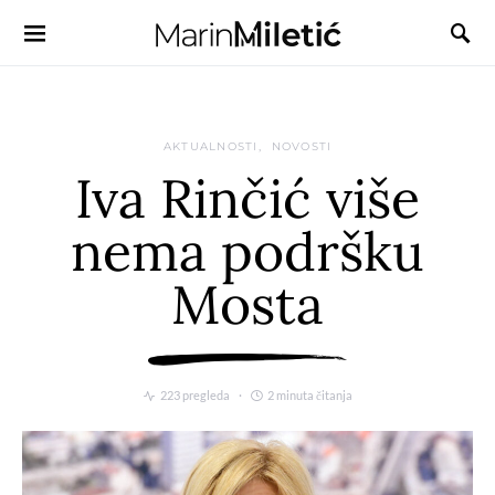
AKTUALNOSTI
NOVOSTI
Iva Rinčić više
nema podršku
Mosta
223 pregleda
2 minuta čitanja