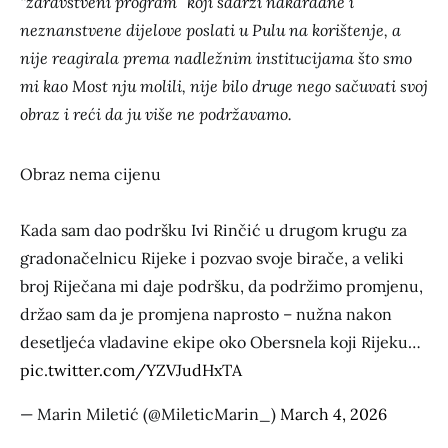
“zdravstveni program” koji sadrži nakaradne i
neznanstvene dijelove poslati u Pulu na korištenje, a
nije reagirala prema nadležnim institucijama što smo
mi kao Most nju molili, nije bilo druge nego sačuvati svoj
obraz i reći da ju više ne podržavamo.
Obraz nema cijenu
Kada sam dao podršku Ivi Rinčić u drugom krugu za
gradonačelnicu Rijeke i pozvao svoje birače, a veliki
broj Riječana mi daje podršku, da podržimo promjenu,
držao sam da je promjena naprosto – nužna nakon
desetljeća vladavine ekipe oko Obersnela koji Rijeku…
pic.twitter.com/YZVJudHxTA
— Marin Miletić (@MileticMarin_)
March 4, 2026