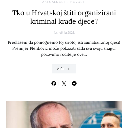
AKTUALNOSTI
NOVOSTI
Tko u Hrvatskoj štiti organizirani
kriminal krađe djece?
4. siječnja 2023.
Predlažem da pomognemo toj sirotoj istraumatiziranoj djeci!
Premijer Plenković može pokazati sada svu svoju snagu:
pozovimo roditelje ove…
VIŠE