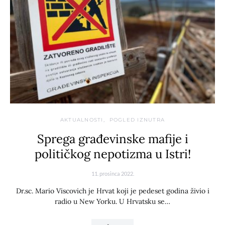
AKTUALNOSTI
POGLED IZNUTRA
Sprega građevinske mafije i
političkog nepotizma u Istri!
11. prosinca 2022.
Dr.sc. Mario Viscovich je Hrvat koji je pedeset godina živio i
radio u New Yorku. U Hrvatsku se…