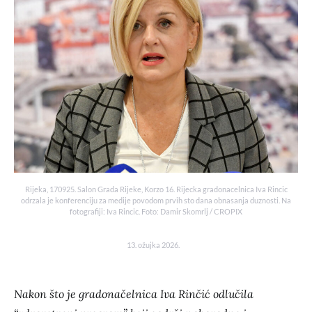
Rijeka, 170925. Salon Grada Rijeke, Korzo 16. Rijecka gradonacelnica Iva Rincic
odrzala je konferenciju za medije povodom prvih sto dana obnasanja duznosti. Na
fotografiji: Iva Rincic. Foto: Damir Skomrlj / CROPIX
13. ožujka 2026.
Nakon što je gradonačelnica Iva Rinčić odlučila