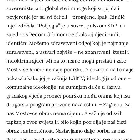
suvereniste, antiglobaliste i mnoge koji su joj dali
povjerenje jer su svi željeli – promjene. Ipak, Rinčić
nije izdržala. “Pobjegla” je u susret pulskom SDP-u i
zajedno s Peđom Grbinom će školskoj djeci nuditi
identični Možemo zdravstveni odgoj koji je najmanje
zdravstveni, a ustvari najviše – ne znanstveni, štetni i
indoktrinirajući. Mi na to nismo mogli pristati i zato
Most više Rinčić ne daje podršku. S obzirom na to da je
pokazala kako joj je važnija LGBTQ ideologija od one –
komunalne ideologije, ne sumnjam da će u sazivu
gradskog vijeća pronaći podršku među onima koji isti
drugarski program provode nažalost i u – Zagrebu. Za
nas Mostovce obraz nema cijenu. A važnije od svih
tapšanja ovog svijeta ili bilo kojih pozicija je naš čisti
obraz i autentičnost. Nastavljamo dalje borbu za naš
grad, naš kraj i društvo na vrijednostima koje su za nas