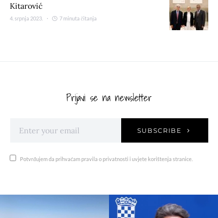
Kitarović
4. srpnja 2023.
7 minuta čitanja
Prijavi se na newsletter
SUBSCRIBE
Potvrđujem da prihvaćam pravila o privatnosti i uvjete korištenja stranice.