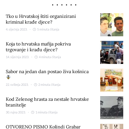
Tko u Hrvatskoj štiti organizirani
kriminal krađe djece?
4. siječnja 2023.
5 minuta čitanja
Koja to hrvatska mafija pokriva
trgovanje i krađu djece?
14. siječnja 2023.
4 minuta čitanja
Sabor na jedan dan postao živa košnica
22. svibnja 2023.
2 minuta čitanja
Kod Zelenog hrasta za nestale hrvatske
branitelje
30. rujna 2023.
1 minuta čitanja
OTVORENO PISMO Kolindi Grabar