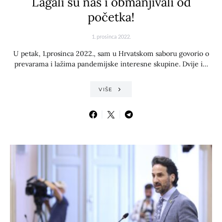
Lagali su nas i obmanjivali od
početka!
1. prosinca 2022.
U petak, 1.prosinca 2022., sam u Hrvatskom saboru govorio o
prevarama i lažima pandemijske interesne skupine. Dvije i…
VIŠE