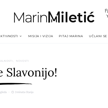
P
AKTIVNOSTI
MISIJA I VIZIJA
PITAJ MARINA
UČLANI SE
ALNOSTI
NOVOSTI
e Slavonijo!
egleda
3 minuta čitanja