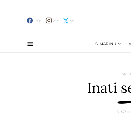
130K
23K
5K
O MARINU
AKTU
Inati s
897 pr