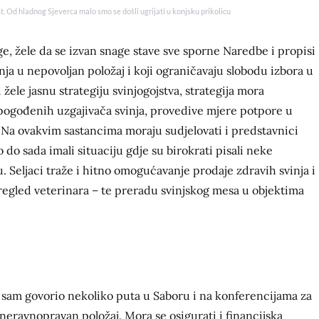
t. Od hladnog Sjeverca malo smo se došli ugrijati u konjsku prikolicu
ge, žele da se izvan snage stave sve sporne Naredbe i propisi
inja u nepovoljan položaj i koji ograničavaju slobodu izbora u
i žele jasnu strategiju svinjogojstva, strategija mora
 pogođenih uzgajivača svinja, provedive mjere potpore u
 Na ovakvim sastancima moraju sudjelovati i predstavnici
do sada imali situaciju gdje su birokrati pisali neke
. Seljaci traže i hitno omogućavanje prodaje zdravih svinja i
regled veterinara – te preradu svinjskog mesa u objektima
 sam govorio nekoliko puta u Saboru i na konferencijama za
 neravnopravan položaj. Mora se osigurati i financijska