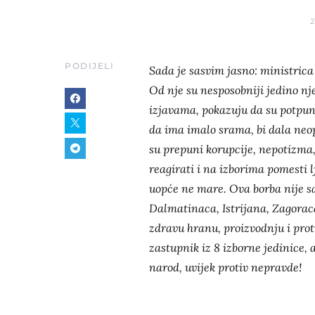
2
PODIJELI
Sada je sasvim jasno: ministrica
Od nje su nesposobniji jedino nj
izjavama, pokazuju da su potpuno
da ima imalo srama, bi dala neopo
su prepuni korupcije, nepotizma,
reagirati i na izborima pomesti l
uopće ne mare. Ova borba nije sa
Dalmatinaca, Istrijana, Zagorac
zdravu hranu, proizvodnju i proti
zastupnik iz 8 izborne jedinice, 
narod, uvijek protiv nepravde!