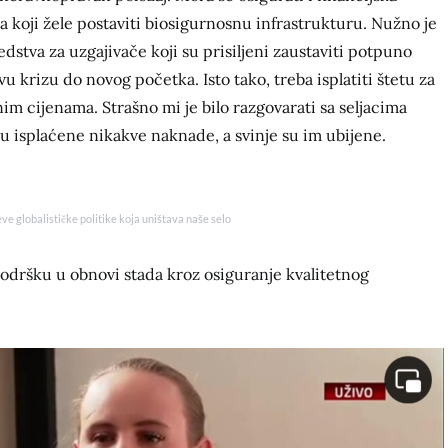
koji žele postaviti biosigurnosnu infrastrukturu. Nužno je
edstva za uzgajivače koji su prisiljeni zaustaviti potpuno
vu krizu do novog početka. Isto tako, treba isplatiti štetu za
nim cijenama. Strašno mi je bilo razgovarati sa seljacima
u isplaćene nikakve naknade, a svinje su im ubijene.
eve globalističke politike koja uništava naše selo
odršku u obnovi stada kroz osiguranje kvalitetnog