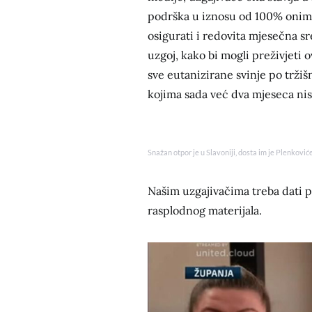
podrška u iznosu od 100% onima 
osigurati i redovita mjesečna sr
uzgoj, kako bi mogli preživjeti o
sve eutanizirane svinje po tržiš
kojima sada već dva mjeseca nis
Snažan otpor je u Slavoniji, dosta im je Plenković
Našim uzgajivačima treba dati p
rasplodnog materijala.