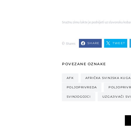
Snažnu zimu lakše je podnijeti uz slavonsku kobas
0
SHARE
TWEET
Shares
POVEZANE OZNAKE
AFK
AFRIČKA SVINJSKA KUGA
POLJOPRIVREDA
POLJOPRIVR
SVINJOGOJCI
UZGAJIVAČI SV