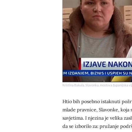
Kristina Bakula, Slavonka, mostova županijska vi
Htio bih posebno istaknuti požr
mlade pravnice, Slavonke, koja 
savjetima. I njezina je velika zas
da se izborilo za: pružanje pod