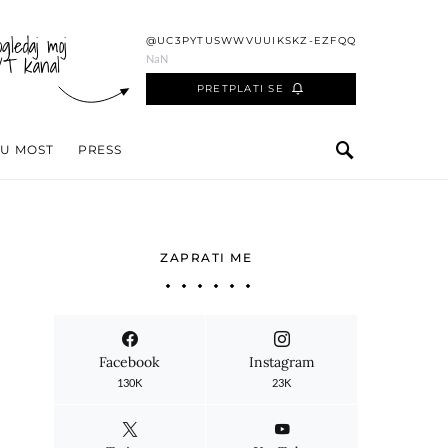
ogledaj moj
@UC3PYTUSWWVUUIKSKZ-EZFQQ
YT kanal
NaN
PRETPLATI SE
 U MOST
PRESS
ZAPRATI ME
Facebook
Instagram
130K
23K