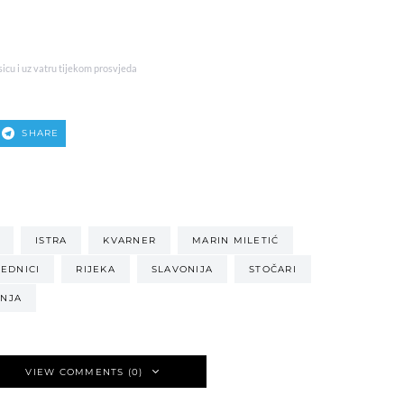
icu i uz vatru tijekom prosvjeda
SHARE
ISTRA
KVARNER
MARIN MILETIĆ
EDNICI
RIJEKA
SLAVONIJA
STOČARI
INJA
VIEW COMMENTS (0)