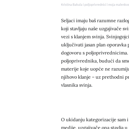
Kristina Bakula i poljoprivrednici i moja malenkos
Seljaci imaju baš razumne razlo
koji stavljaju naše uzgajivače sv
vezi s klanjem svinja. Svinjogojc
uključivati jasan plan oporavka
dogovoru s poljoprivrednicima.
poljoprivrednika, budući da smo 
materije koje uopće ne razumiju
njihovo klanje – uz prethodni p
vlasnika svinja.
O ukidanju kategorizacije sam i
medije, uzgajivače ona stavlja u