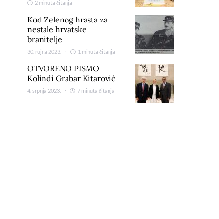
2 minuta čitanja
Kod Zelenog hrasta za
nestale hrvatske
branitelje
30. rujna 2023.
1 minuta čitanja
OTVORENO PISMO
Kolindi Grabar Kitarović
4. srpnja 2023.
7 minuta čitanja