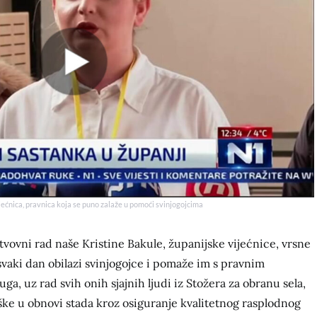
jećnica, pravnica koja se puno zalaže u pomoći svinjogojcima
tvovni rad naše Kristine Bakule, županijske vijećnice, vrsne
svaki dan obilazi svinjogojce i pomaže im s pravnim
luga, uz rad svih onih sjajnih ljudi iz Stožera za obranu sela,
rške u obnovi stada kroz osiguranje kvalitetnog rasplodnog