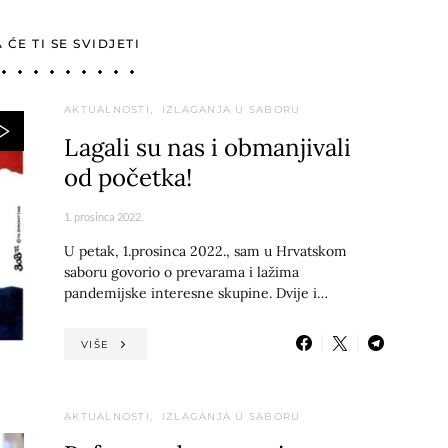
ĆE TI SE SVIDJETI
AKTUALNOSTI
IZLAGANJA U SABORU
Lagali su nas i obmanjivali
od početka!
1. prosinca 2022.
U petak, 1.prosinca 2022., sam u Hrvatskom
saboru govorio o prevarama i lažima
pandemijske interesne skupine. Dvije i…
VIŠE
AKTUALNOSTI
IZLAGANJA U SABORU