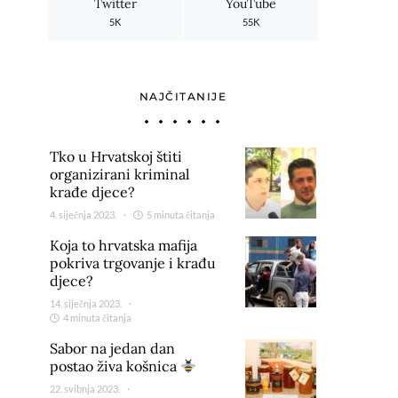
Twitter
YouTube
5K
55K
NAJČITANIJE
Tko u Hrvatskoj štiti
organizirani kriminal
krađe djece?
4. siječnja 2023.
5 minuta čitanja
Koja to hrvatska mafija
pokriva trgovanje i krađu
djece?
14. siječnja 2023.
4 minuta čitanja
Sabor na jedan dan
postao živa košnica
22. svibnja 2023.