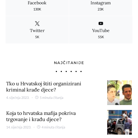
Facebook
Instagram
130K
23K
Twitter
YouTube
5K
55K
NAJČITANIJE
Tko u Hrvatskoj štiti organizirani
kriminal krađe djece?
4. siječnja 2023.
5 minuta čitanja
Koja to hrvatska mafija pokriva
trgovanje i krađu djece?
14. siječnja 2023.
4 minuta čitanja