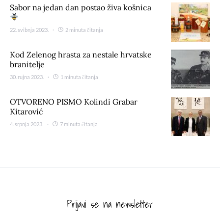
Sabor na jedan dan postao živa košnica
22. svibnja 2023.
2 minuta čitanja
Kod Zelenog hrasta za nestale hrvatske
branitelje
30. rujna 2023.
1 minuta čitanja
OTVORENO PISMO Kolindi Grabar
Kitarović
4. srpnja 2023.
7 minuta čitanja
Prijavi se na newsletter