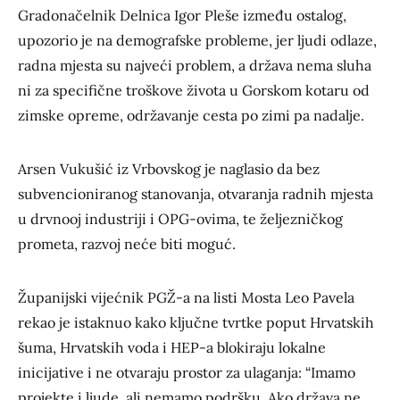
Gradonačelnik Delnica Igor Pleše između ostalog,
upozorio je na demografske probleme, jer ljudi odlaze,
radna mjesta su najveći problem, a država nema sluha
ni za specifične troškove života u Gorskom kotaru od
zimske opreme, održavanje cesta po zimi pa nadalje.
Arsen Vukušić iz Vrbovskog je naglasio da bez
subvencioniranog stanovanja, otvaranja radnih mjesta
u drvnooj industriji i OPG-ovima, te željezničkog
prometa, razvoj neće biti moguć.
Županijski vijećnik PGŽ-a na listi Mosta Leo Pavela
rekao je istaknuo kako ključne tvrtke poput Hrvatskih
šuma, Hrvatskih voda i HEP-a blokiraju lokalne
inicijative i ne otvaraju prostor za ulaganja: “Imamo
projekte i ljude, ali nemamo podršku. Ako država ne