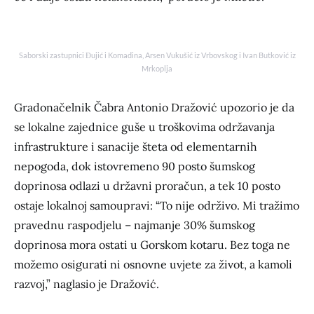
Saborski zastupnici Đujić i Komadina, Arsen Vukušić iz Vrbovskog i Ivan Butković iz
Mrkoplja
Gradonačelnik Čabra Antonio Dražović upozorio je da
se lokalne zajednice guše u troškovima održavanja
infrastrukture i sanacije šteta od elementarnih
nepogoda, dok istovremeno 90 posto šumskog
doprinosa odlazi u državni proračun, a tek 10 posto
ostaje lokalnoj samoupravi: “To nije održivo. Mi tražimo
pravednu raspodjelu – najmanje 30% šumskog
doprinosa mora ostati u Gorskom kotaru. Bez toga ne
možemo osigurati ni osnovne uvjete za život, a kamoli
razvoj,” naglasio je Dražović.