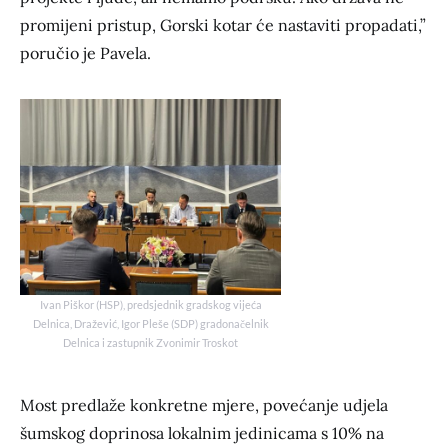
promijeni pristup, Gorski kotar će nastaviti propadati,”
poručio je Pavela.
Ivan Piškor (HSP), predsjednik gradskog vijeća
Delnica, Dražević, Igor Pleše (SDP) gradonačelnik
Delnica i zastupnik Zvonimir Troskot
Most predlaže konkretne mjere, povećanje udjela
šumskog doprinosa lokalnim jedinicama s 10% na