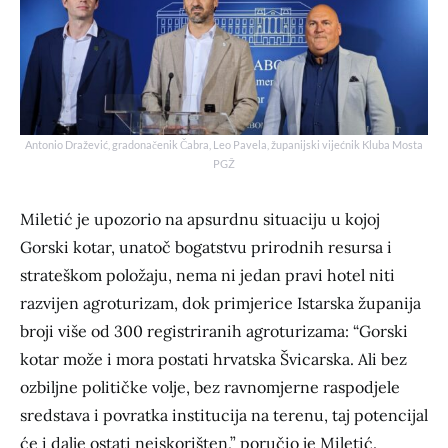
Antonio Dražević, gradonačenik Čabra, Leo Pavela, županijski vijećnik Kluba Mosta
PGŽ
Miletić je upozorio na apsurdnu situaciju u kojoj
Gorski kotar, unatoč bogatstvu prirodnih resursa i
strateškom položaju, nema ni jedan pravi hotel niti
razvijen agroturizam, dok primjerice Istarska županija
broji više od 300 registriranih agroturizama: “Gorski
kotar može i mora postati hrvatska Švicarska. Ali bez
ozbiljne političke volje, bez ravnomjerne raspodjele
sredstava i povratka institucija na terenu, taj potencijal
će i dalje ostati neiskorišten,” poručio je Miletić.