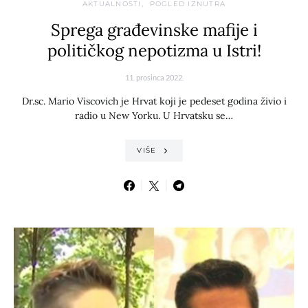
AKTUALNOSTI
POGLED IZNUTRA
Sprega građevinske mafije i
političkog nepotizma u Istri!
11. prosinca 2022.
Dr.sc. Mario Viscovich je Hrvat koji je pedeset godina živio i
radio u New Yorku. U Hrvatsku se…
VIŠE