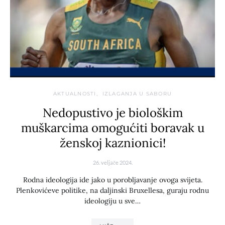
AKTUALNOSTI
IZLAGANJA U SABORU
Nedopustivo je biološkim
muškarcima omogućiti boravak u
ženskoj kaznionici!
26. veljače 2024.
Rodna ideologija ide jako u porobljavanje ovoga svijeta.
Plenkovićeve politike, na daljinski Bruxellesa, guraju rodnu
ideologiju u sve…