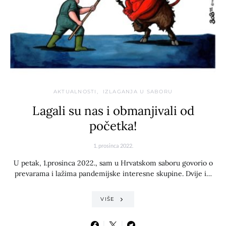
AKTUALNOSTI
IZLAGANJA U SABORU
Lagali su nas i obmanjivali od
početka!
1. prosinca 2022.
U petak, 1.prosinca 2022., sam u Hrvatskom saboru govorio o
prevarama i lažima pandemijske interesne skupine. Dvije i…
VIŠE