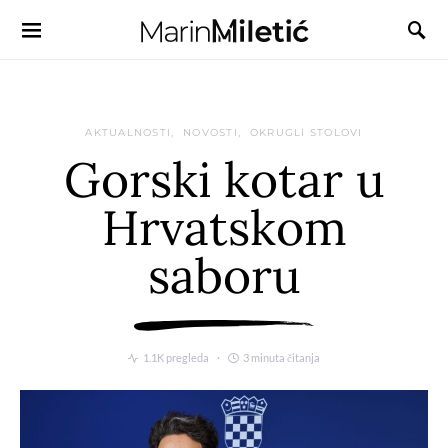
AKTUALNOSTI
NOVOSTI
OKRUGLI STOLOVI
Gorski kotar u
Hrvatskom
saboru
1.1K pregleda
3 minuta čitanja