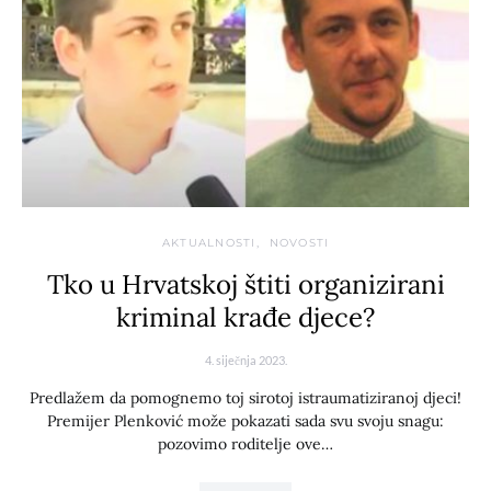
AKTUALNOSTI
NOVOSTI
Tko u Hrvatskoj štiti organizirani
kriminal krađe djece?
4. siječnja 2023.
Predlažem da pomognemo toj sirotoj istraumatiziranoj djeci!
Premijer Plenković može pokazati sada svu svoju snagu:
pozovimo roditelje ove…