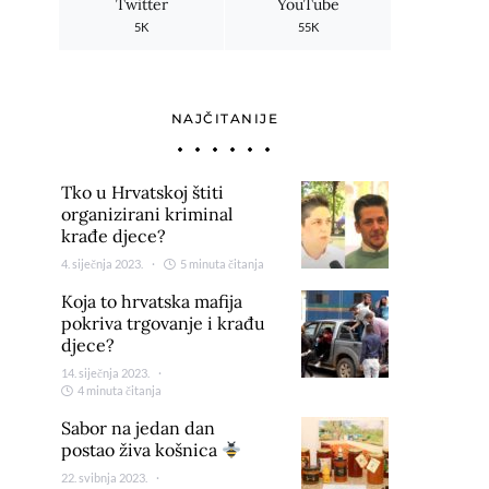
Twitter
YouTube
5K
55K
NAJČITANIJE
Tko u Hrvatskoj štiti
organizirani kriminal
krađe djece?
4. siječnja 2023.
5 minuta čitanja
Koja to hrvatska mafija
pokriva trgovanje i krađu
djece?
14. siječnja 2023.
4 minuta čitanja
Sabor na jedan dan
postao živa košnica
22. svibnja 2023.