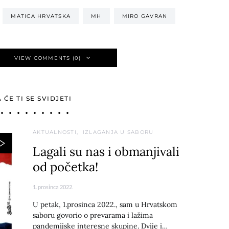
MATICA HRVATSKA
MH
MIRO GAVRAN
VIEW COMMENTS (0)
ĆE TI SE SVIDJETI
AKTUALNOSTI
IZLAGANJA U SABORU
Lagali su nas i obmanjivali
od početka!
1. prosinca 2022.
U petak, 1.prosinca 2022., sam u Hrvatskom
saboru govorio o prevarama i lažima
pandemijske interesne skupine. Dvije i…