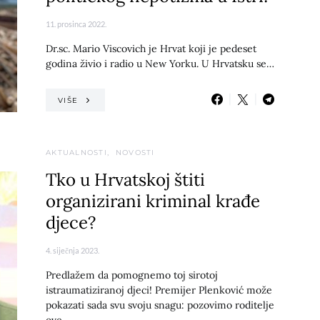
11. prosinca 2022.
Dr.sc. Mario Viscovich je Hrvat koji je pedeset
godina živio i radio u New Yorku. U Hrvatsku se…
VIŠE
AKTUALNOSTI
NOVOSTI
Tko u Hrvatskoj štiti
organizirani kriminal krađe
djece?
4. siječnja 2023.
Predlažem da pomognemo toj sirotoj
istraumatiziranoj djeci! Premijer Plenković može
pokazati sada svu svoju snagu: pozovimo roditelje