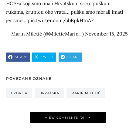
HOS-a koji smo imali Hrvatsku u srcu, pušku u
rukama, krunicu oko vrata… pušku smo morali imati
jer smo…
pic.twitter.com/abEpkH1nAF
— Marin Miletić (@MileticMarin_)
November 15, 2025
SHARE
TWEET
SHARE
POVEZANE OZNAKE
CROATIA
HRVATSKA
MARIN MILETIĆ
VIEW COMMENTS (0)