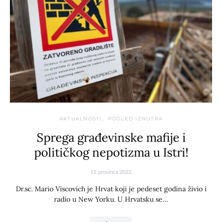
AKTUALNOSTI
POGLED IZNUTRA
Sprega građevinske mafije i
političkog nepotizma u Istri!
11. prosinca 2022.
Dr.sc. Mario Viscovich je Hrvat koji je pedeset godina živio i
radio u New Yorku. U Hrvatsku se…