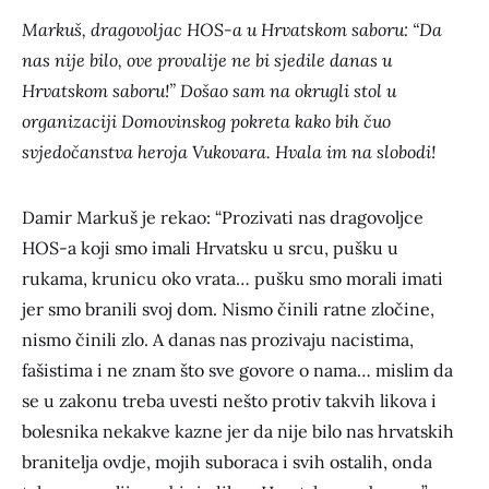
Markuš, dragovoljac HOS-a u Hrvatskom saboru: “Da
nas nije bilo, ove provalije ne bi sjedile danas u
Hrvatskom saboru!”
Došao sam na okrugli stol u
organizaciji Domovinskog pokreta kako bih čuo
svjedočanstva heroja Vukovara. Hvala im na slobodi!
Damir Markuš je rekao: “Prozivati nas dragovoljce
HOS-a koji smo imali Hrvatsku u srcu, pušku u
rukama, krunicu oko vrata… pušku smo morali imati
jer smo branili svoj dom. Nismo činili ratne zločine,
nismo činili zlo. A danas nas prozivaju nacistima,
fašistima i ne znam što sve govore o nama… mislim da
se u zakonu treba uvesti nešto protiv takvih likova i
bolesnika nekakve kazne jer da nije bilo nas hrvatskih
branitelja ovdje, mojih suboraca i svih ostalih, onda