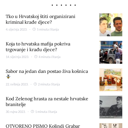
Tko u Hrvatskoj štiti organizirani
kriminal krađe djece?
4. siječnja 2023.
5 minuta čitanja
Koja to hrvatska mafija pokriva
trgovanje i krađu djece?
14. siječnja 2023.
4 minuta čitanja
Sabor na jedan dan postao živa košnica
22. svibnja 2023.
2 minuta čitanja
Kod Zelenog hrasta za nestale hrvatske
branitelje
30. rujna 2023.
1 minuta čitanja
OTVORENO PISMO Kolindi Grabar