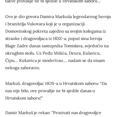
takve provalije ne bi sjedile u Hrvatskom saboru…”
Ovo je dio govora Damira Markuša legendarnog heroja
i branitelja Vukovara koji je u organizaciji
Domovinskog pokreta zajedno sa svojim kolegama iz
stranke i dragovoljaca iz HDZ-a, poput sina heroja
Blage Zadre danas zastupnika Tomislava, svjedočio na
okruglom stolu. Uz Peđu Mišića, Deura, Kulavicu,
Ćipu… Kukavica je moderirao…. nadam se da nisam
nekoga zaboravio.
Markuš, dragovoljac HOS-a u Hrvatskom saboru: "Da
nas nije bilo, ove provalije ne bi sjedile danas u
Hrvatskom saboru!"
Damir Markuš je rekao: "Prozivati nas dragovoljce