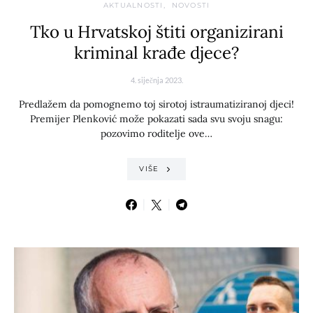
AKTUALNOSTI
NOVOSTI
Tko u Hrvatskoj štiti organizirani
kriminal krađe djece?
4. siječnja 2023.
Predlažem da pomognemo toj sirotoj istraumatiziranoj djeci!
Premijer Plenković može pokazati sada svu svoju snagu:
pozovimo roditelje ove…
VIŠE