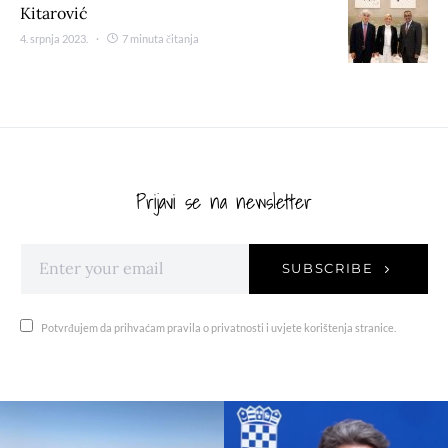
Kitarović
4. srpnja 2023.
7 minuta čitanja
Prijavi se na newsletter
SUBSCRIBE
Potvrđujem da prihvaćam pravila o privatnosti i uvjete korištenja stranice.