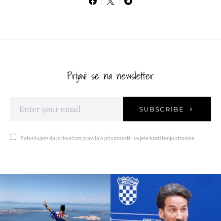
Prijavi se na newsletter
SUBSCRIBE
Potvrđujem da prihvaćam pravila o privatnosti i uvjete korištenja stranice.