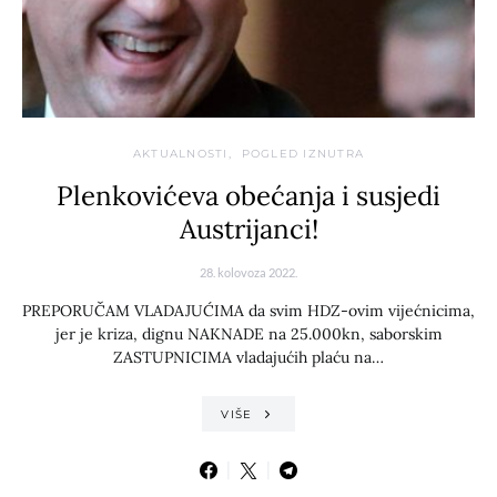
AKTUALNOSTI
POGLED IZNUTRA
Plenkovićeva obećanja i susjedi
Austrijanci!
28. kolovoza 2022.
PREPORUČAM VLADAJUĆIMA da svim HDZ-ovim vijećnicima,
jer je kriza, dignu NAKNADE na 25.000kn, saborskim
ZASTUPNICIMA vladajućih plaću na…
VIŠE