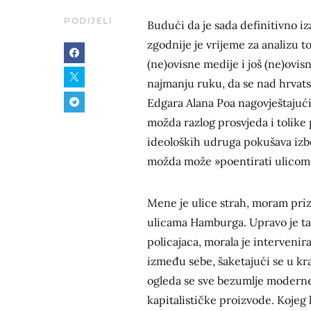
PODIJELI
Budući da je sada definitivno iz
zgodnije je vrijeme za analizu t
(ne)ovisne medije i još (ne)ovi
najmanju ruku, da se nad hrvat
Edgara Alana Poa nagovještajući
možda razlog prosvjeda i tolike 
ideoloških udruga pokušava izbo
možda može »poentirati ulicom
Mene je ulice strah, moram priz
ulicama Hamburga. Upravo je tamo
policajaca, morala je intervenira
između sebe, šaketajući se u kra
ogleda se sve bezumlje moderne 
kapitalističke proizvode. Kojeg 