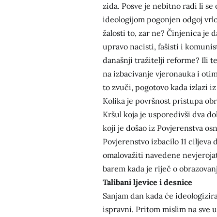
zida. Posve je nebitno radi li s
ideologijom pogonjen odgoj vrl
žalosti to, zar ne? Činjenica je 
upravo nacisti, fašisti i komuni
današnji tražitelji reforme? Ili 
na izbacivanje vjeronauka i ot
to zvuči, pogotovo kada izlazi 
Kolika je površnost pristupa ob
Kršul koja je usporedivši dva d
koji je došao iz Povjerenstva o
Povjerenstvo izbacilo 11 ciljeva
omalovažiti navedene nevjerojat
barem kada je riječ o obrazovanj
Talibani ljevice i desnice
Sanjam dan kada će ideologizira
ispravni. Pritom mislim na sve u