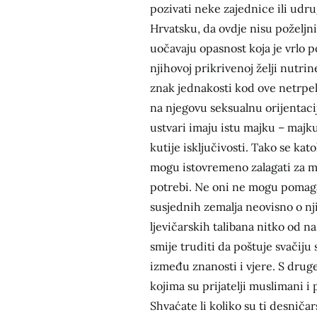
pozivati neke zajednice ili ud
Hrvatsku, da ovdje nisu poželjni
uočavaju opasnost koja je vrlo p
njihovoj prikrivenoj želji nutri
znak jednakosti kod ove netrpelj
na njegovu seksualnu orijentaciju
ustvari imaju istu majku – majk
kutije isključivosti. Tako se kat
mogu istovremeno zalagati za mig
potrebi. Ne oni ne mogu pomaga
susjednih zemalja neovisno o nji
ljevičarskih talibana nitko od na
smije truditi da poštuje svačiju 
između znanosti i vjere. S druge
kojima su prijatelji muslimani i
Shvaćate li koliko su ti desničar