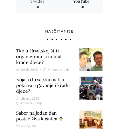
Twitter
YouTube
5K
55K
NAJČITANIJE
Tko u Hrvatskoj štiti
organizirani kriminal
krađe djece?
4. siječnja 2023.
5 minuta čitanja
Koja to hrvatska mafija
pokriva trgovanje i krađu
djece?
14. siječnja 2023.
4 minuta čitanja
Sabor na jedan dan
postao živa košnica
22. svibnja 2023.