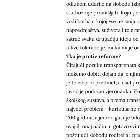
odlukom udarilo na slobodu izbo
studioznije promišljati. Koju po
vodi borba u kojoj »se ne smiju u
naprednjaštva, suživota i toler
satrao svaku drugačiju ideju od 
takve tolerancije, muka mi je o
Tko je protiv reforme?
Čitajući poruke transparenata ko
možemo dobiti dojam da je njima
je to izborni predmet, a i šef 
javno je podržao vjeronauk u šk
školskog sustava, a prema trans
najveći problem – kurikularne r
200 godina, a jedino ga nije bil
ovaj ili onaj način, u gotovo s
poštujući slobodu roditelja i pra