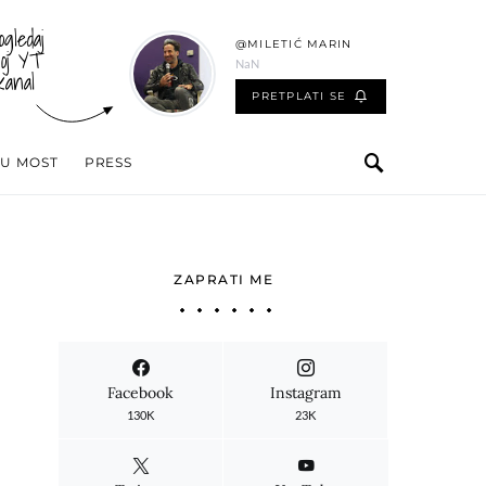
ogledaj
@MILETIĆ MARIN
oj YT
NaN
kanal
PRETPLATI SE
 U MOST
PRESS
ZAPRATI ME
Facebook
Instagram
130K
23K