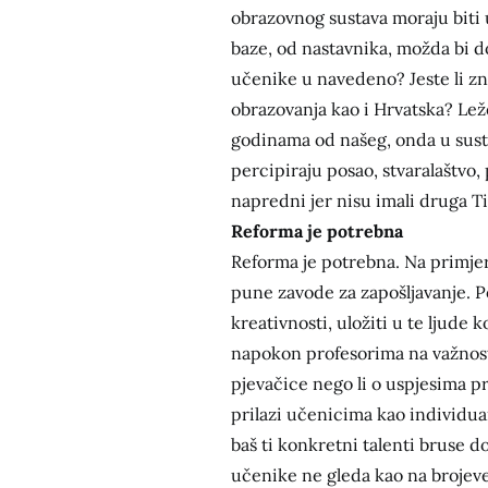
obrazovnog sustava moraju biti u
baze, od nastavnika, možda bi do
učenike u navedeno? Jeste li zn
obrazovanja kao i Hrvatska? Leže
godinama od našeg, onda u susta
percipiraju posao, stvaralaštvo, 
napredni jer nisu imali druga Tit
Reforma je potrebna
Reforma je potrebna. Na primjer 
pune zavode za zapošljavanje. P
kreativnosti, uložiti u te ljude k
napokon profesorima na važnosti
pjevačice nego li o uspjesima pr
prilazi učenicima kao individuama
baš ti konkretni talenti bruse d
učenike ne gleda kao na brojeve,