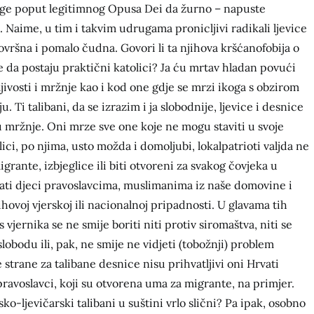
ruge poput legitimnog Opusa Dei da žurno – napuste
. Naime, u tim i takvim udrugama pronicljivi radikali ljevice
ovršna i pomalo čudna. Govori li ta njihova kršćanofobija o
ne da postaju praktični katolici? Ja ću mrtav hladan povući
ivosti i mržnje kao i kod one gdje se mrzi ikoga s obzirom
. Ti talibani, da se izrazim i ja slobodnije, ljevice i desnice
u mržnje. Oni mrze sve one koje ne mogu staviti u svoje
olici, po njima, usto možda i domoljubi, lokalpatrioti valjda ne
rante, izbjeglice ili biti otvoreni za svakog čovjeka u
ti djeci pravoslavcima, muslimanima iz naše domovine i
hovoj vjerskoj ili nacionalnoj pripadnosti. U glavama tih
s vjernika se ne smije boriti niti protiv siromaštva, niti se
slobodu ili, pak, ne smije ne vidjeti (tobožnji) problem
 strane za talibane desnice nisu prihvatljivi oni Hrvati
 pravoslavci, koji su otvorena uma za migrante, na primjer.
sko-ljevičarski talibani u suštini vrlo slični? Pa ipak, osobno