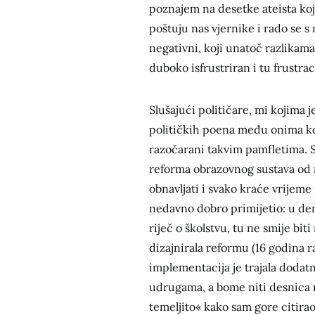
poznajem na desetke ateista koj
poštuju nas vjernike i rado se s
negativni, koji unatoč razlikama,
duboko isfrustriran i tu frustracij
Slušajući političare, mi kojima j
političkih poena među onima ko
razočarani takvim pamfletima. S
reforma obrazovnog sustava od 
obnavljati i svako kraće vrijeme
nedavno dobro primijetio: u dem
riječ o školstvu, tu ne smije bi
dizajnirala reformu (16 godina r
implementacija je trajala dodat
udrugama, a bome niti desnica nij
temeljito« kako sam gore citir