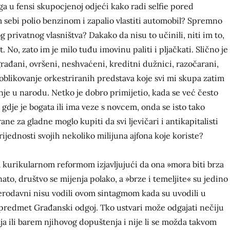
oga u fensi skupocjenoj odjeći kako radi selfie pored
 sebi polio benzinom i zapalio vlastiti automobil? Spremno
 privatnog vlasništva? Dakako da nisu to učinili, niti im to,
No, zato im je milo tuđu imovinu paliti i pljačkati. Slično je
rađani, ovršeni, neshvaćeni, kreditni dužnici, razočarani,
 oblikovanje orkestriranih predstava koje svi mi skupa zatim
e u narodu. Netko je dobro primijetio, kada se već često
dje je bogata ili ima veze s novcem, onda se isto tako
ne za gladne moglo kupiti da svi ljevičari i antikapitalisti
rijednosti svojih nekoliko milijuna ajfona koje koriste?
 za kurikularnom reformom izjavljujući da ona »mora biti brza
nato, društvo se mijenja polako, a »brze i temeljite« su jedino
erodavni nisu vodili ovom sintagmom kada su uvodili u
 predmet Građanski odgoj. Tko ustvari može odgajati nečiju
elja ili barem njihovog dopuštenja i nije li se možda takvom