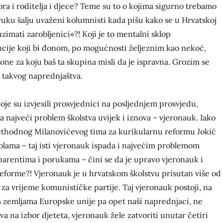
ra i roditelja i djece? Teme su to o kojima sigurno trebamo
ruku šalju uvaženi kolumnisti kada pišu kako se u Hrvatskoj
zimati zarobljenici«?! Koji je to mentalni sklop
ancije koji bi đonom, po mogućnosti željeznim kao nekoć,
one za koju baš ta skupina misli da je ispravna. Grozim se
d takvog naprednjaštva.
je su izvjesili prosvjednici na posljednjem prosvjedu,
 najveći problem školstva uvijek i iznova – vjeronauk. Iako
prethodnog Milanovićevog tima za kurikularnu reformu Jokić
olama – taj isti vjeronauk ispada i najvećim problemom
parentima i porukama – čini se da je upravo vjeronauk i
eforme?! Vjeronauk je u hrvatskom školstvu prisutan više od
o za vrijeme komunističke partije. Taj vjeronauk postoji, na
vim zemljama Europske unije pa opet naši naprednjaci, ne
va na izbor djeteta, vjeronauk žele zatvoriti unutar četiri