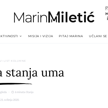
P
m
AKTIVNOSTI
MISIJA I VIZIJA
PITAJ MARINA
UČLANI SE
VI LIST KOLUMNE
 stanja uma
egleda
6 minuta čitanja
21. svibnja 2020.