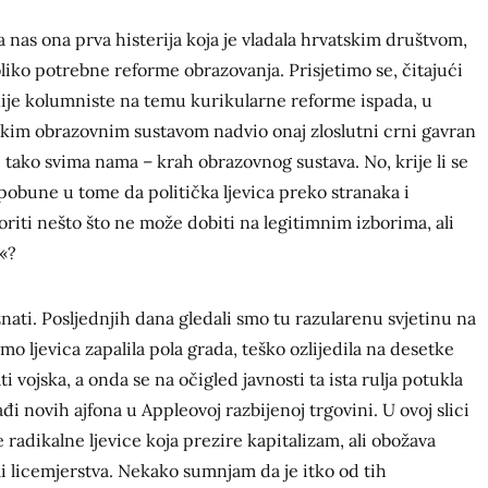
a nas ona prva histerija koja je vladala hrvatskim društvom,
oliko potrebne reforme obrazovanja. Prisjetimo se, čitajući
snije kolumniste na temu kurikularne reforme ispada, u
skim obrazovnim sustavom nadvio onaj zloslutni crni gavran
 tako svima nama – krah obrazovnog sustava. No, krije li se
pobune u tome da politička ljevica preko stranaka i
riti nešto što ne može dobiti na legitimnim izborima, ali
«?
nati. Posljednjih dana gledali smo tu razularenu svjetinu na
 ljevica zapalila pola grada, teško ozlijedila na desetke
ti vojska, a onda se na očigled javnosti ta ista rulja potukla
đi novih ajfona u Appleovoj razbijenoj trgovini. U ovoj slici
radikalne ljevice koja prezire kapitalizam, ali obožava
li licemjerstva. Nekako sumnjam da je itko od tih