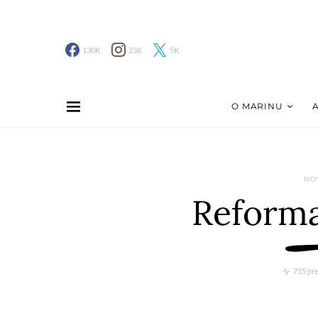
130K
23K
5K
O MARINU
NO
Reforma
715 pr