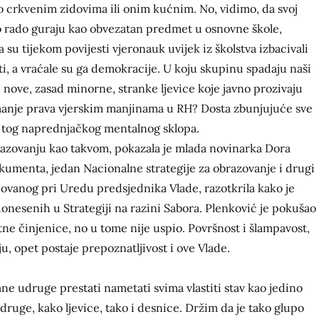
e o crkvenim zidovima ili onim kućnim. No, vidimo, da svoj
o rado guraju kao obvezatan predmet u osnovne škole,
da su tijekom povijesti vjeronauk uvijek iz školstva izbacivali
sti, a vraćale su ga demokracije. U koju skupinu spadaju naši
te nove, zasad minorne, stranke ljevice koje javno prozivaju
imanje prava vjerskim manjinama u RH? Dosta zbunjujuće sve
iz tog naprednjačkog mentalnog sklopa.
razovanju kao takvom, pokazala je mlada novinarka Dora
okumenta, jedan Nacionalne strategije za obrazovanje i drugi
snovanog pri Uredu predsjednika Vlade, razotkrila kako je
 donesenih u Strategiji na razini Sabora. Plenković je pokušao
ne činjenice, no u tome nije uspio. Površnost i šlampavost,
u, opet postaje prepoznatljivost i ove Vlade.
ne udruge prestati nametati svima vlastiti stav kao jedino
druge, kako ljevice, tako i desnice. Držim da je tako glupo