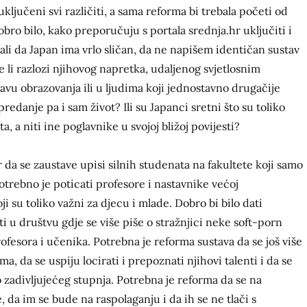
ključeni svi različiti, a sama reforma bi trebala početi od
bro bilo, kako preporučuju s portala srednja.hr uključiti i
ali da Japan ima vrlo sličan, da ne napišem identičan sustav
 li razlozi njihovog napretka, udaljenog svjetlosnim
vu obrazovanja ili u ljudima koji jednostavno drugačije
predanje pa i sam život? Ili su Japanci sretni što su toliko
a, a niti ine poglavnike u svojoj bližoj povijesti?
da se zaustave upisi silnih studenata na fakultete koji samo
otrebno je poticati profesore i nastavnike većoj
oji su toliko važni za djecu i mlade. Dobro bi bilo dati
 u društvu gdje se više piše o stražnjici neke soft-porn
ofesora i učenika. Potrebna je reforma sustava da se još više
, da se uspiju locirati i prepoznati njihovi talenti i da se
o zadivljujećeg stupnja. Potrebna je reforma da se na
 da im se bude na raspolaganju i da ih se ne tlači s