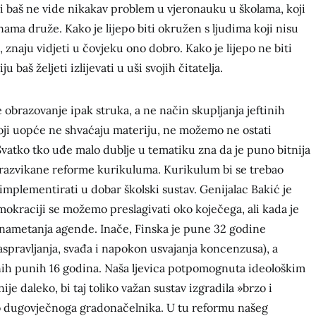
i baš ne vide nikakav problem u vjeronauku u školama, koji
 nama druže. Kako je lijepo biti okružen s ljudima koji nisu
 znaju vidjeti u čovjeku ono dobro. Kako je lijepo ne biti
u baš željeti izlijevati u uši svojih čitatelja.
e obrazovanje ipak struka, a ne način skupljanja jeftinih
ji uopće ne shvaćaju materiju, ne možemo ne ostati
vatko tko uđe malo dublje u tematiku zna da je puno bitnija
razvikane reforme kurikuluma. Kurikulum bi se trebao
 implementirati u dobar školski sustav. Genijalac Bakić je
okraciji se možemo preslagivati oko koječega, ali kada je
ti nametanja agende. Inače, Finska je pune 32 godine
aspravljanja, svađa i napokon usvajanja koncenzusa), a
nih punih 16 godina. Naša ljevica potpomognuta ideološkim
e daleko, bi taj toliko važan sustav izgradila »brzo i
ao dugovječnoga gradonačelnika. U tu reformu našeg