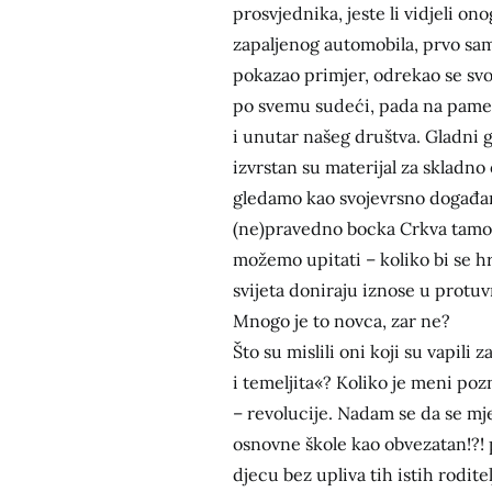
prosvjednika, jeste li vidjeli on
zapaljenog automobila, prvo sam
pokazao primjer, odrekao se svog
po svemu sudeći, pada na pamet. 
i unutar našeg društva. Gladni g
izvrstan su materijal za skladno
gledamo kao svojevrsno događanj
(ne)pravedno bocka Crkva tamo g
možemo upitati – koliko bi se hra
svijeta doniraju iznose u protuv
Mnogo je to novca, zar ne?
Što su mislili oni koji su vapili
i temeljita«? Koliko je meni poz
– revolucije. Nadam se da se mj
osnovne škole kao obvezatan!?!
djecu bez upliva tih istih rodit