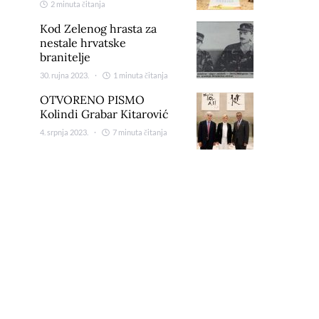
2 minuta čitanja
Kod Zelenog hrasta za
nestale hrvatske
branitelje
30. rujna 2023.
1 minuta čitanja
OTVORENO PISMO
Kolindi Grabar Kitarović
4. srpnja 2023.
7 minuta čitanja