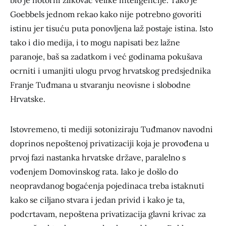
bio je notorni zlikovac velike inteligencije. Tako je
Goebbels jednom rekao kako nije potrebno govoriti
istinu jer tisuću puta ponovljena laž postaje istina. Isto
tako i dio medija, i to mogu napisati bez lažne
paranoje, baš sa zadatkom i već godinama pokušava
ocrniti i umanjiti ulogu prvog hrvatskog predsjednika
Franje Tuđmana u stvaranju neovisne i slobodne
Hrvatske.
Istovremeno, ti mediji sotoniziraju Tuđmanov navodni
doprinos nepoštenoj privatizaciji koja je provođena u
prvoj fazi nastanka hrvatske države, paralelno s
vođenjem Domovinskog rata. Iako je došlo do
neopravdanog bogaćenja pojedinaca treba istaknuti
kako se ciljano stvara i jedan privid i kako je ta,
podcrtavam, nepoštena privatizacija glavni krivac za