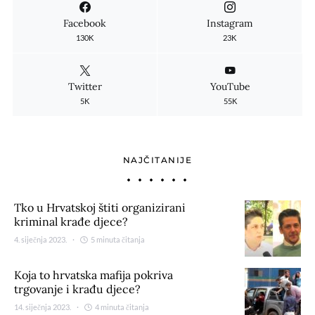
Facebook
Instagram
130K
23K
Twitter
YouTube
5K
55K
NAJČITANIJE
Tko u Hrvatskoj štiti organizirani
kriminal krađe djece?
4. siječnja 2023.
5 minuta čitanja
Koja to hrvatska mafija pokriva
trgovanje i krađu djece?
14. siječnja 2023.
4 minuta čitanja