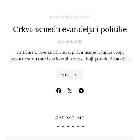
NOVI LIST KOLUMNE
Crkva između evanđelja i politike
21. svibnja 2020.
Kritičari Crkve su sasvim u pravu usmjeravajući svoju
pozornost na one iz crkvenih redova koji ponekad kao da…
VIŠE
ZAPRATI ME