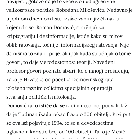
povijesti, gotovo da je to veće zlo i od agresivne
velikosrpske politike Slobodana Miloševića. Nedavno je
u jednom dnevnom listu izašao zanimljiv članak u
kojem dr. sc. Roman Domović, stručnjak za
kriptografiju i dezinformacije, ističe kako su mitovi
oblik ratovanja, točnije, informacijskog ratovanja. Nije
da nismo to znali i prije, ali ipak kada stručnjak o tome
govori, to daje vjerodostojnost teoriji. Navedeni
profesor govori poznate stvari, koje mnogi prešućuju,
kako je Hrvatska od početka Domovinskog rata
izložena raznim oblicima specijalnih operacija,
stvaranju političkih mitologija.
Domović tako ističe da se radi o notornoj podvali, laži
da je Tuđman ikada rekao frazu o 200 obitelji. Prvi put
se ova laž pojavljuje 1994. te se u devedesetima
uglavnom koristio broj od 100 obitelji. Tako je Mesić