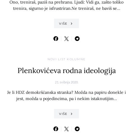
Ono, treniraš, paziš na prehranu. Ljudi: Vidi ga, zašto toliko
trenira, sigurno je isfrustriran.Ne treniraš, ne baviš se…
VIŠE
NOVI LIST KOLUMNE
Plenkovićeva rodna ideologija
21. svibnja 2020.
Je li HDZ demokršćanska stranka? Možda na papiru donekle i
jest, možda u pojedincima, pa i nekim istaknutijim…
VIŠE