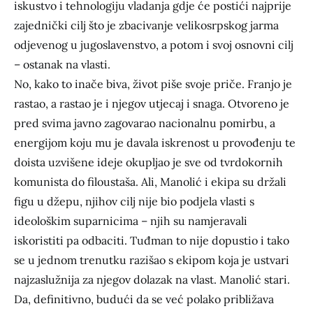
iskustvo i tehnologiju vladanja gdje će postići najprije
zajednički cilj što je zbacivanje velikosrpskog jarma
odjevenog u jugoslavenstvo, a potom i svoj osnovni cilj
– ostanak na vlasti.
No, kako to inače biva, život piše svoje priče. Franjo je
rastao, a rastao je i njegov utjecaj i snaga. Otvoreno je
pred svima javno zagovarao nacionalnu pomirbu, a
energijom koju mu je davala iskrenost u provođenju te
doista uzvišene ideje okupljao je sve od tvrdokornih
komunista do filoustaša. Ali, Manolić i ekipa su držali
figu u džepu, njihov cilj nije bio podjela vlasti s
ideološkim suparnicima – njih su namjeravali
iskoristiti pa odbaciti. Tuđman to nije dopustio i tako
se u jednom trenutku razišao s ekipom koja je ustvari
najzaslužnija za njegov dolazak na vlast. Manolić stari.
Da, definitivno, budući da se već polako približava