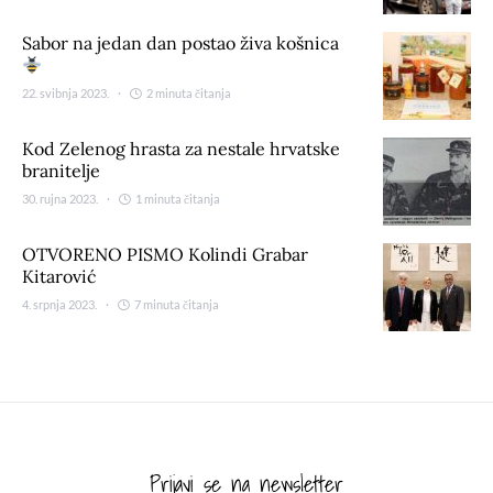
Sabor na jedan dan postao živa košnica
22. svibnja 2023.
2 minuta čitanja
Kod Zelenog hrasta za nestale hrvatske
branitelje
30. rujna 2023.
1 minuta čitanja
OTVORENO PISMO Kolindi Grabar
Kitarović
4. srpnja 2023.
7 minuta čitanja
Prijavi se na newsletter