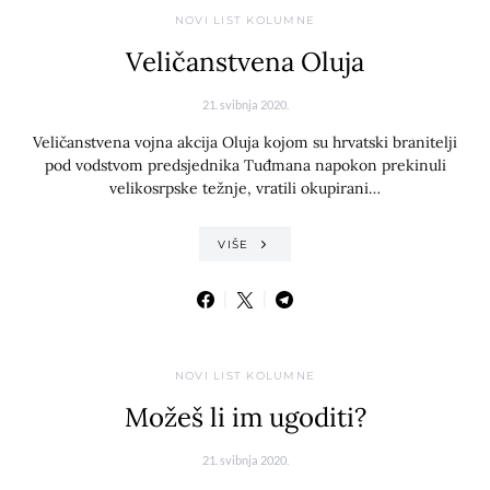
NOVI LIST KOLUMNE
Veličanstvena Oluja
21. svibnja 2020.
Veličanstvena vojna akcija Oluja kojom su hrvatski branitelji
pod vodstvom predsjednika Tuđmana napokon prekinuli
velikosrpske težnje, vratili okupirani…
VIŠE
NOVI LIST KOLUMNE
Možeš li im ugoditi?
21. svibnja 2020.