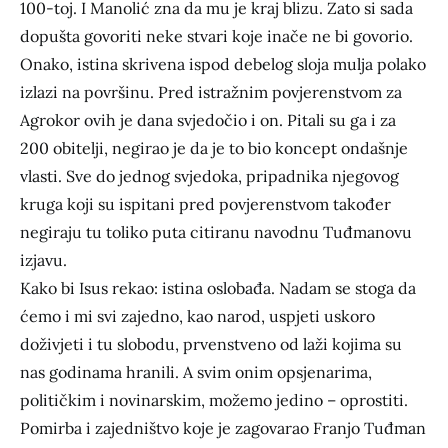
100-toj. I Manolić zna da mu je kraj blizu. Zato si sada
dopušta govoriti neke stvari koje inače ne bi govorio.
Onako, istina skrivena ispod debelog sloja mulja polako
izlazi na površinu. Pred istražnim povjerenstvom za
Agrokor ovih je dana svjedočio i on. Pitali su ga i za
200 obitelji, negirao je da je to bio koncept ondašnje
vlasti. Sve do jednog svjedoka, pripadnika njegovog
kruga koji su ispitani pred povjerenstvom također
negiraju tu toliko puta citiranu navodnu Tuđmanovu
izjavu.
Kako bi Isus rekao: istina oslobađa. Nadam se stoga da
ćemo i mi svi zajedno, kao narod, uspjeti uskoro
doživjeti i tu slobodu, prvenstveno od laži kojima su
nas godinama hranili. A svim onim opsjenarima,
političkim i novinarskim, možemo jedino – oprostiti.
Pomirba i zajedništvo koje je zagovarao Franjo Tuđman