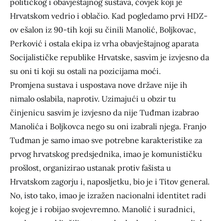
političkog i obavještajnog sustava, čovjek koji je
Hrvatskom vedrio i oblačio. Kad pogledamo prvi HDZ-
ov ešalon iz 90-tih koji su činili Manolić, Boljkovac,
Perković i ostala ekipa iz vrha obavještajnog aparata
Socijalističke republike Hrvatske, sasvim je izvjesno da
su oni ti koji su ostali na pozicijama moći.
Promjena sustava i uspostava nove države nije ih
nimalo oslabila, naprotiv. Uzimajući u obzir tu
činjenicu sasvim je izvjesno da nije Tuđman izabrao
Manolića i Boljkovca nego su oni izabrali njega. Franjo
Tuđman je samo imao sve potrebne karakteristike za
prvog hrvatskog predsjednika, imao je komunističku
prošlost, organizirao ustanak protiv fašista u
Hrvatskom zagorju i, naposljetku, bio je i Titov general.
No, isto tako, imao je izražen nacionalni identitet radi
kojeg je i robijao svojevremno. Manolić i suradnici,