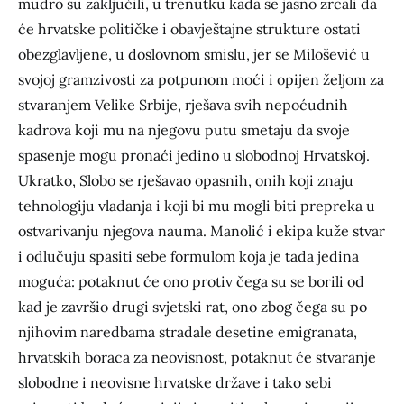
mudro su zaključili, u trenutku kada se jasno zrcali da
će hrvatske političke i obavještajne strukture ostati
obezglavljene, u doslovnom smislu, jer se Milošević u
svojoj gramzivosti za potpunom moći i opijen željom za
stvaranjem Velike Srbije, rješava svih nepoćudnih
kadrova koji mu na njegovu putu smetaju da svoje
spasenje mogu pronaći jedino u slobodnoj Hrvatskoj.
Ukratko, Slobo se rješavao opasnih, onih koji znaju
tehnologiju vladanja i koji bi mu mogli biti prepreka u
ostvarivanju njegova nauma. Manolić i ekipa kuže stvar
i odlučuju spasiti sebe formulom koja je tada jedina
moguća: potaknut će ono protiv čega su se borili od
kad je završio drugi svjetski rat, ono zbog čega su po
njihovim naredbama stradale desetine emigranata,
hrvatskih boraca za neovisnost, potaknut će stvaranje
slobodne i neovisne hrvatske države i tako sebi