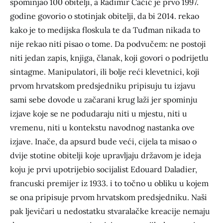
spominjao 100 obitelji, a Radimir Čačić je prvo 1997.
godine govorio o stotinjak obitelji, da bi 2014. rekao
kako je to medijska floskula te da Tuđman nikada to
nije rekao niti pisao o tome. Da podvučem: ne postoji
niti jedan zapis, knjiga, članak, koji govori o podrijetlu
sintagme. Manipulatori, ili bolje reći klevetnici, koji
prvom hrvatskom predsjedniku pripisuju tu izjavu
sami sebe dovode u začarani krug laži jer spominju
izjave koje se ne podudaraju niti u mjestu, niti u
vremenu, niti u kontekstu navodnog nastanka ove
izjave. Inače, da apsurd bude veći, cijela ta misao o
dvije stotine obitelji koje upravljaju državom je ideja
koju je prvi upotrijebio socijalist Edouard Daladier,
francuski premijer iz 1933. i to točno u obliku u kojem
se ona pripisuje prvom hrvatskom predsjedniku. Naši
pak ljevičari u nedostatku stvaralačke kreacije nemaju