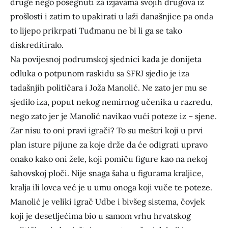
druge nego posegnuti za izjavama svojih drugova iz
prošlosti i zatim to upakirati u laži današnjice pa onda
to lijepo prikrpati Tuđmanu ne bi li ga se tako
diskreditiralo.
Na povijesnoj podrumskoj sjednici kada je donijeta
odluka o potpunom raskidu sa SFRJ sjedio je iza
tadašnjih političara i Joža Manolić. Ne zato jer mu se
sjedilo iza, poput nekog nemirnog učenika u razredu,
nego zato jer je Manolić navikao vući poteze iz – sjene.
Zar nisu to oni pravi igrači? To su meštri koji u prvi
plan isture pijune za koje drže da će odigrati upravo
onako kako oni žele, koji pomiču figure kao na nekoj
šahovskoj ploči. Nije snaga šaha u figurama kraljice,
kralja ili lovca već je u umu onoga koji vuče te poteze.
Manolić je veliki igrač Udbe i bivšeg sistema, čovjek
koji je desetljećima bio u samom vrhu hrvatskog