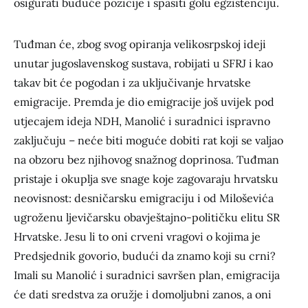
osigurati buduće pozicije i spasiti golu egzistenciju.
Tuđman će, zbog svog opiranja velikosrpskoj ideji
unutar jugoslavenskog sustava, robijati u SFRJ i kao
takav bit će pogodan i za uključivanje hrvatske
emigracije. Premda je dio emigracije još uvijek pod
utjecajem ideja NDH, Manolić i suradnici ispravno
zaključuju – neće biti moguće dobiti rat koji se valjao
na obzoru bez njihovog snažnog doprinosa. Tuđman
pristaje i okuplja sve snage koje zagovaraju hrvatsku
neovisnost: desničarsku emigraciju i od Miloševića
ugroženu ljevičarsku obavještajno-političku elitu SR
Hrvatske. Jesu li to oni crveni vragovi o kojima je
Predsjednik govorio, budući da znamo koji su crni?
Imali su Manolić i suradnici savršen plan, emigracija
će dati sredstva za oružje i domoljubni zanos, a oni