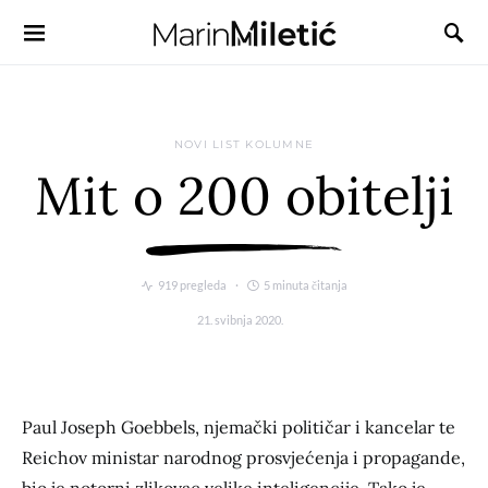
NOVI LIST KOLUMNE
Mit o 200 obitelji
919 pregleda
5 minuta čitanja
21. svibnja 2020.
Paul Joseph Goebbels, njemački političar i kancelar te
Reichov ministar narodnog prosvjećenja i propagande,