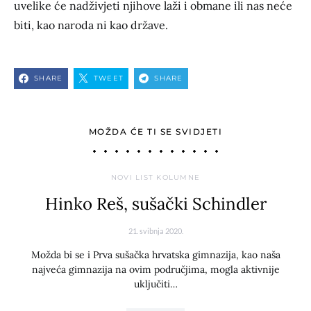
uvelike će nadživjeti njihove laži i obmane ili nas neće
biti, kao naroda ni kao države.
SHARE
TWEET
SHARE
MOŽDA ĆE TI SE SVIDJETI
NOVI LIST KOLUMNE
Hinko Reš, sušački Schindler
21. svibnja 2020.
Možda bi se i Prva sušačka hrvatska gimnazija, kao naša
najveća gimnazija na ovim područjima, mogla aktivnije
uključiti…