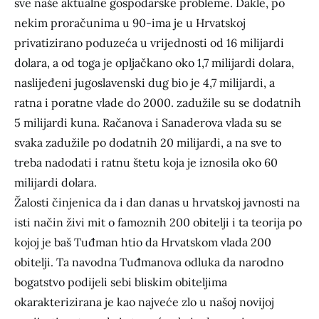
sve naše aktualne gospodarske probleme. Dakle, po
nekim proračunima u 90-ima je u Hrvatskoj
privatizirano poduzeća u vrijednosti od 16 milijardi
dolara, a od toga je opljačkano oko 1,7 milijardi dolara,
naslijeđeni jugoslavenski dug bio je 4,7 milijardi, a
ratna i poratne vlade do 2000. zadužile su se dodatnih
5 milijardi kuna. Račanova i Sanaderova vlada su se
svaka zadužile po dodatnih 20 milijardi, a na sve to
treba nadodati i ratnu štetu koja je iznosila oko 60
milijardi dolara.
Žalosti činjenica da i dan danas u hrvatskoj javnosti na
isti način živi mit o famoznih 200 obitelji i ta teorija po
kojoj je baš Tuđman htio da Hrvatskom vlada 200
obitelji. Ta navodna Tuđmanova odluka da narodno
bogatstvo podijeli sebi bliskim obiteljima
okarakterizirana je kao najveće zlo u našoj novijoj