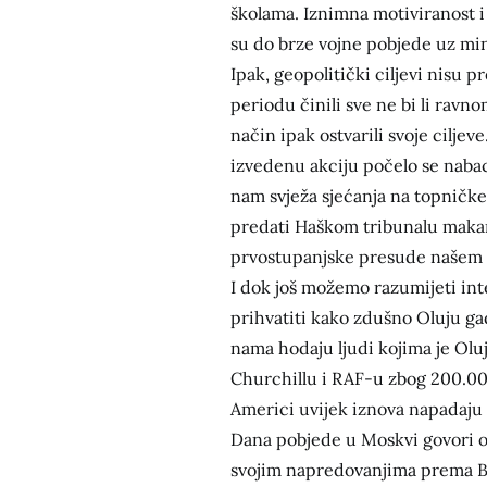
školama. Iznimna motiviranost i
su do brze vojne pobjede uz min
Ipak, geopolitički ciljevi nisu 
periodu činili sve ne bi li ravno
način ipak ostvarili svoje ciljev
izvedenu akciju počelo se nabaciv
nam svježa sjećanja na topničke
predati Haškom tribunalu makar o
prvostupanjske presude našem h
I dok još možemo razumijeti inter
prihvatiti kako zdušno Oluju ga
nama hodaju ljudi kojima je Oluj
Churchillu i RAF-u zbog 200.00
Americi uvijek iznova napadaju 
Dana pobjede u Moskvi govori o 
svojim napredovanjima prema Ber