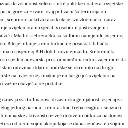
oznala krvoločnost velikosrpske politike i natjerala svjetske
alac gore za Hrvate, ovaj put za našu teritorijalnu
nom, srebrenička žrtva razotkrila je svu zločinačku narav
 i nje uvijek moramo sjećati s osobitim poštovanjem i
adžić i Mladić srebreničku su sudbinu namijenili još jednoj
ću. Bilo je pitanje trenutka kad će posustati bihaćki
acima u susjednoj BiH dobiti novu epizodu. Srebrenički
a su suzili manevarski prostor »međunarodnoj zajednici« da
skim ratovima i klatno podrške se okrenulo na drugu
prste na uvoz oružja makar je embargo još uvijek bio na
la i važne obavještajne podatke.
izražaja sva tuđmanova državnička genijalnost, osjećaj za
ijelog jednog naroda, trenutak kad treba reagirati snažno i
iplomatske aktivnosti uz već dobivenu bitku za naklonost
jeti za odlučnu vojnu akciju koja se danas izučava na vojnim