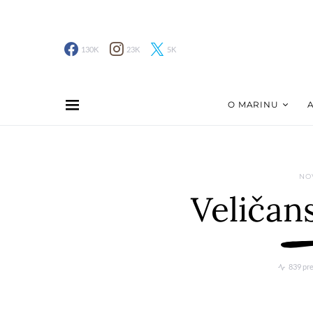
130K
23K
5K
O MARINU
NO
Veličan
839 pr