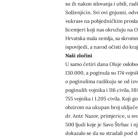
su ih nakon silovanja i ubili, ra
Solženjicin. Svi ovi gnjusni, odv
»ukras« na pobjedničkim proslavam
licemjeri koji nas okružuju na Ol
Hrvatska mala zemlja, sa skromn
ispovijedi, a narod očisti do kra
Naši zločini
U samo četiri dana Oluje oslobo
130.000, a poginula su 174 vojni
o poginulima razlikuju se od i
poginulih vojnika i 116 civila, H
755 vojnika i 1.205 civila. Koji 
obzirom na ukupan broj uključenih
dr. Ante Nazor, primjerice, u s
500 ljudi koje je Savo Štrbac i n
dokazalo se da su stradali pod d