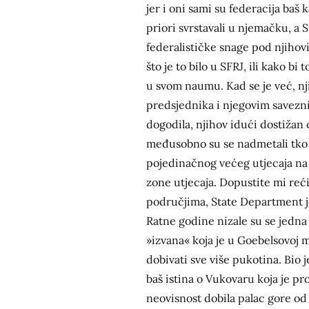
jer i oni sami su federacija baš k
priori svrstavali u njemačku, a 
federalističke snage pod njihovi
što je to bilo u SFRJ, ili kako bi
u svom naumu. Kad se je već, nj
predsjednika i njegovim savezn
dogodila, njihov idući dostižan c
međusobno su se nadmetali tko 
pojedinačnog većeg utjecaja na
zone utjecaja. Dopustite mi reć
područjima, State Department j
Ratne godine nizale su se jedn
»izvana« koja je u Goebelsovoj m
dobivati sve više pukotina. Bio 
baš istina o Vukovaru koja je pro
neovisnost dobila palac gore od