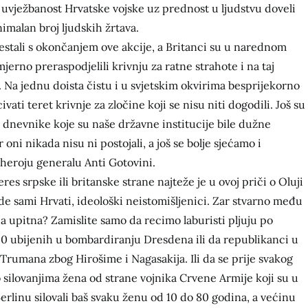
 uvježbanost Hrvatske vojske uz prednost u ljudstvu doveli
imalan broj ljudskih žrtava.
prestali s okončanjem ove akcije, a Britanci su u narednom
mjerno preraspodjelili krivnju za ratne strahote i na taj
e. Na jednu doista čistu i u svjetskim okvirima besprijekorno
ati teret krivnje za zločine koji se nisu niti dogodili. Još su
 dnevnike koje su naše državne institucije bile dužne
ni nikada nisu ni postojali, a još se bolje sjećamo i
eroju generalu Anti Gotovini.
es srpske ili britanske strane najteže je u ovoj priči o Oluji
de sami Hrvati, ideološki neistomišljenici. Zar stvarno među
a upitna? Zamislite samo da recimo laburisti pljuju po
0 ubijenih u bombardiranju Dresdena ili da republikanci u
Trumana zbog Hirošime i Nagasakija. Ili da se prije svakog
silovanjima žena od strane vojnika Crvene Armije koji su u
linu silovali baš svaku ženu od 10 do 80 godina, a većinu