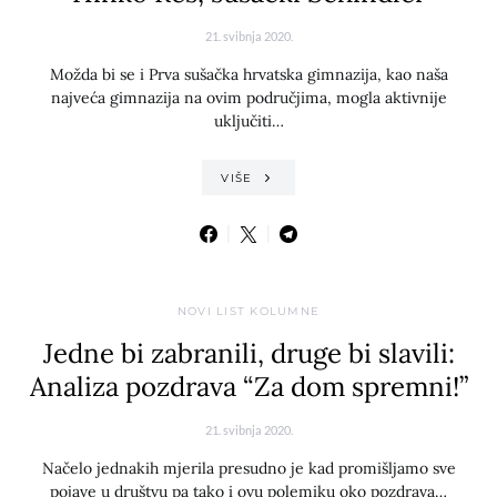
21. svibnja 2020.
Možda bi se i Prva sušačka hrvatska gimnazija, kao naša
najveća gimnazija na ovim područjima, mogla aktivnije
uključiti…
VIŠE
NOVI LIST KOLUMNE
Jedne bi zabranili, druge bi slavili:
Analiza pozdrava “Za dom spremni!”
21. svibnja 2020.
Načelo jednakih mjerila presudno je kad promišljamo sve
pojave u društvu pa tako i ovu polemiku oko pozdrava…