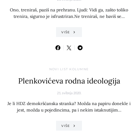
Ono, treniraš, paziš na prehranu. Ljudi: Vidi ga, zašto toliko
trenira, sigurno je isfrustriran.Ne treniraš, ne baviš se…
VIŠE
NOVI LIST KOLUMNE
Plenkovićeva rodna ideologija
21. svibnja 2020.
Je li HDZ demokršćanska stranka? Možda na papiru donekle i
jest, možda u pojedincima, pa i nekim istaknutijim…
VIŠE