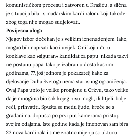
komunističkom procesu i zatvoren u Krašiću, a slična
je situacija bila i s mađarskim kardinalom, koji također
zbog toga nije mogao sudjelovati.
Povijesna uloga
Njegov izbor dočekan je s velikim iznenađenjem. Iako,
mogao bih napisati kao i uvijek. Oni koji uđu u
konklave kao »siguran« kandidat za papu, nikada takvi
ne postanu papa. Iako je izabran u dosta kasnim
godinama, 77, još jednom je pokazatelj kako za
djelovanje Duha Svetoga nema starosnog ograničenja.
Ovaj Papa unio je velike promjene u Crkvu, tako velike
da je mnogima bio šok kojeg nisu mogli, ili htjeli, bolje
reći, prihvatiti. Spušta se među ljude, kreće se s
građanima, dopušta po prvi put kamerama pristup
svojim odajama. Iste godine kada je imenovan sam bira
23 nova kardinala i time znatno mijenja strukturu