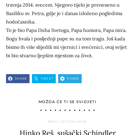
travnja 2014. svecem. Njegovo tijelo je preneseno u
Baziliku sv. Petra, gdje je i danas izloženo pogledima
hodočasnika.
To je bio Papa Duha Svetoga, Papa humora, Papa mira.
Bogu hvala i posljednji pape su na tom tragu. Još kada
bismo ih više slijedili mi vjernici i svećenici, ovaj svijet
bi bio stvarno ljepšim mjestom za život.
SHARE
TWEET
SHARE
MOŽDA ĆE TI SE SVIDJETI
NOVI LIST KOLUMNE
Hinko Reš, sušački Schindler