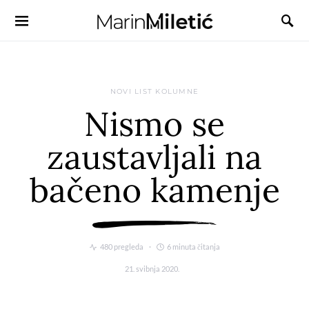
NOVI LIST KOLUMNE
Nismo se
zaustavljali na
bačeno kamenje
480 pregleda
6 minuta čitanja
21. svibnja 2020.