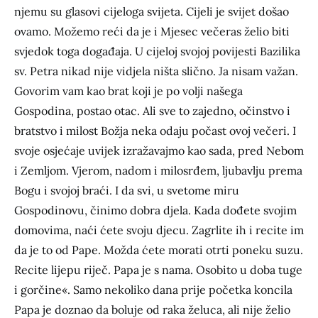
njemu su glasovi cijeloga svijeta. Cijeli je svijet došao
ovamo. Možemo reći da je i Mjesec večeras želio biti
svjedok toga događaja. U cijeloj svojoj povijesti Bazilika
sv. Petra nikad nije vidjela ništa slično. Ja nisam važan.
Govorim vam kao brat koji je po volji našega
Gospodina, postao otac. Ali sve to zajedno, očinstvo i
bratstvo i milost Božja neka odaju počast ovoj večeri. I
svoje osjećaje uvijek izražavajmo kao sada, pred Nebom
i Zemljom. Vjerom, nadom i milosrđem, ljubavlju prema
Bogu i svojoj braći. I da svi, u svetome miru
Gospodinovu, činimo dobra djela. Kada dođete svojim
domovima, naći ćete svoju djecu. Zagrlite ih i recite im
da je to od Pape. Možda ćete morati otrti poneku suzu.
Recite lijepu riječ. Papa je s nama. Osobito u doba tuge
i gorčine«. Samo nekoliko dana prije početka koncila
Papa je doznao da boluje od raka želuca, ali nije želio