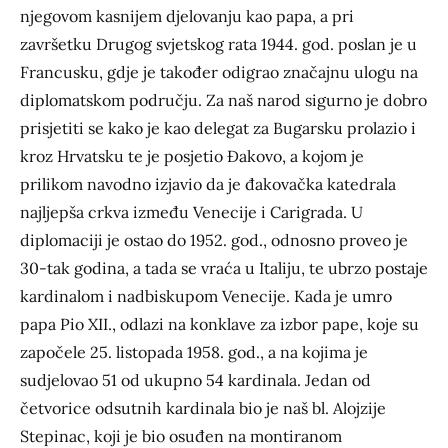
njegovom kasnijem djelovanju kao papa, a pri
završetku Drugog svjetskog rata 1944. god. poslan je u
Francusku, gdje je također odigrao značajnu ulogu na
diplomatskom području. Za naš narod sigurno je dobro
prisjetiti se kako je kao delegat za Bugarsku prolazio i
kroz Hrvatsku te je posjetio Đakovo, a kojom je
prilikom navodno izjavio da je đakovačka katedrala
najljepša crkva između Venecije i Carigrada. U
diplomaciji je ostao do 1952. god., odnosno proveo je
30-tak godina, a tada se vraća u Italiju, te ubrzo postaje
kardinalom i nadbiskupom Venecije. Kada je umro
papa Pio XII., odlazi na konklave za izbor pape, koje su
započele 25. listopada 1958. god., a na kojima je
sudjelovao 51 od ukupno 54 kardinala. Jedan od
četvorice odsutnih kardinala bio je naš bl. Alojzije
Stepinac, koji je bio osuđen na montiranom