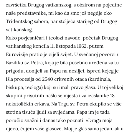
završetka Drugog vatikanskog, s obzirom na pojedine
naše predstavnike, mi kao da smo još negdje oko
Tridentskog sabora, par stoljeća starijeg od Drugog
vatikanskog.
Kako povjesničari i teolozi navode, početak Drugog
vatikanskog koncila 11. listopada 1962. putem
Eurovizije pratio je cijeli svijet. U svečanoj povorci u
Baziliku sv. Petra, koja je bila posebno uređena za tu
prigodu, donijeli su Papu na nosiljci, ispred kojeg je
išla procesija od 2540 crkvenih otaca (kardinala,
biskupa, teologa) koji su imali pravo glasa. U toj velikoj
skupini prisutnih našlo se mjesta i za izaslanike 18
nekatoličkih crkava. Na Trgu sv. Petra okupilo se više
stotina tisuća ljudi sa svijećama. Papa im je tada
poručio snažni i danas tako poznati: »Draga moja
djeco, čujem vaše glasove. Moj je glas samo jedan, ali u