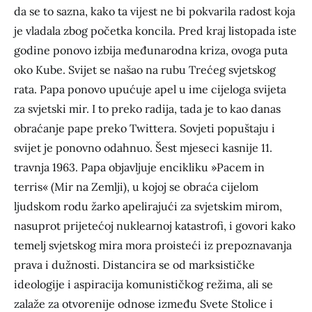
da se to sazna, kako ta vijest ne bi pokvarila radost koja
je vladala zbog početka koncila. Pred kraj listopada iste
godine ponovo izbija međunarodna kriza, ovoga puta
oko Kube. Svijet se našao na rubu Trećeg svjetskog
rata. Papa ponovo upućuje apel u ime cijeloga svijeta
za svjetski mir. I to preko radija, tada je to kao danas
obraćanje pape preko Twittera. Sovjeti popuštaju i
svijet je ponovno odahnuo. Šest mjeseci kasnije 11.
travnja 1963. Papa objavljuje encikliku »Pacem in
terris« (Mir na Zemlji), u kojoj se obraća cijelom
ljudskom rodu žarko apelirajući za svjetskim mirom,
nasuprot prijetećoj nuklearnoj katastrofi, i govori kako
temelj svjetskog mira mora proisteći iz prepoznavanja
prava i dužnosti. Distancira se od marksističke
ideologije i aspiracija komunističkog režima, ali se
zalaže za otvorenije odnose između Svete Stolice i