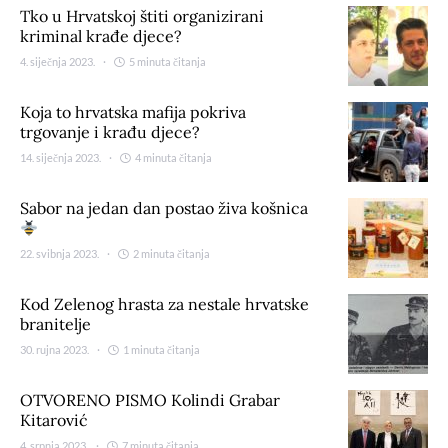
Tko u Hrvatskoj štiti organizirani
kriminal krađe djece?
4. siječnja 2023.
5 minuta čitanja
Koja to hrvatska mafija pokriva
trgovanje i krađu djece?
14. siječnja 2023.
4 minuta čitanja
Sabor na jedan dan postao živa košnica
22. svibnja 2023.
2 minuta čitanja
Kod Zelenog hrasta za nestale hrvatske
branitelje
30. rujna 2023.
1 minuta čitanja
OTVORENO PISMO Kolindi Grabar
Kitarović
4. srpnja 2023.
7 minuta čitanja