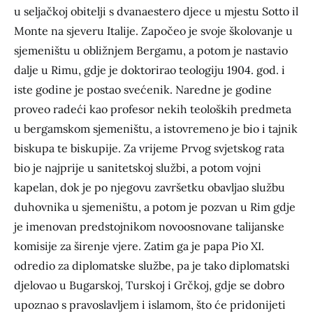
u seljačkoj obitelji s dvanaestero djece u mjestu Sotto il
Monte na sjeveru Italije. Započeo je svoje školovanje u
sjemeništu u obližnjem Bergamu, a potom je nastavio
dalje u Rimu, gdje je doktorirao teologiju 1904. god. i
iste godine je postao svećenik. Naredne je godine
proveo radeći kao profesor nekih teoloških predmeta
u bergamskom sjemeništu, a istovremeno je bio i tajnik
biskupa te biskupije. Za vrijeme Prvog svjetskog rata
bio je najprije u sanitetskoj službi, a potom vojni
kapelan, dok je po njegovu završetku obavljao službu
duhovnika u sjemeništu, a potom je pozvan u Rim gdje
je imenovan predstojnikom novoosnovane talijanske
komisije za širenje vjere. Zatim ga je papa Pio XI.
odredio za diplomatske službe, pa je tako diplomatski
djelovao u Bugarskoj, Turskoj i Grčkoj, gdje se dobro
upoznao s pravoslavljem i islamom, što će pridonijeti