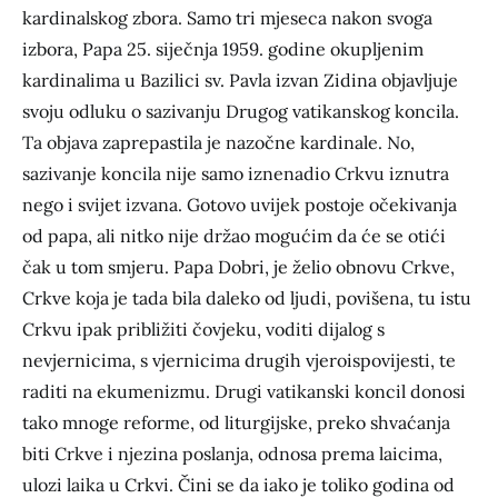
kardinalskog zbora. Samo tri mjeseca nakon svoga
izbora, Papa 25. siječnja 1959. godine okupljenim
kardinalima u Bazilici sv. Pavla izvan Zidina objavljuje
svoju odluku o sazivanju Drugog vatikanskog koncila.
Ta objava zaprepastila je nazočne kardinale. No,
sazivanje koncila nije samo iznenadio Crkvu iznutra
nego i svijet izvana. Gotovo uvijek postoje očekivanja
od papa, ali nitko nije držao mogućim da će se otići
čak u tom smjeru. Papa Dobri, je želio obnovu Crkve,
Crkve koja je tada bila daleko od ljudi, povišena, tu istu
Crkvu ipak približiti čovjeku, voditi dijalog s
nevjernicima, s vjernicima drugih vjeroispovijesti, te
raditi na ekumenizmu. Drugi vatikanski koncil donosi
tako mnoge reforme, od liturgijske, preko shvaćanja
biti Crkve i njezina poslanja, odnosa prema laicima,
ulozi laika u Crkvi. Čini se da iako je toliko godina od