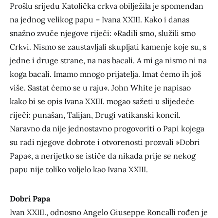
Prošlu srijedu Katolička crkva obilježila je spomendan
na jednog velikog papu – Ivana XXIII. Kako i danas
snažno zvuče njegove riječi: »Radili smo, služili smo
Crkvi. Nismo se zaustavljali skupljati kamenje koje su, s
jedne i druge strane, na nas bacali. A mi ga nismo ni na
koga bacali. Imamo mnogo prijatelja. Imat ćemo ih još
više. Sastat ćemo se u raju«. John White je napisao
kako bi se opis Ivana XXIII. mogao sažeti u slijedeće
riječi: punašan, Talijan, Drugi vatikanski koncil.
Naravno da nije jednostavno progovoriti o Papi kojega
su radi njegove dobrote i otvorenosti prozvali »Dobri
Papa«, a nerijetko se ističe da nikada prije se nekog
papu nije toliko voljelo kao Ivana XXIII.
Dobri Papa
Ivan XXIII., odnosno Angelo Giuseppe Roncalli rođen je