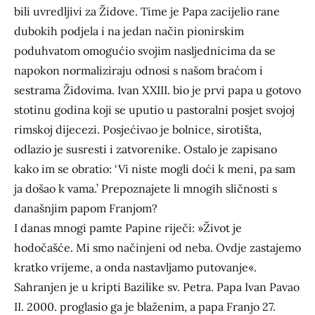
bili uvredljivi za Židove. Time je Papa zacijelio rane
dubokih podjela i na jedan način pionirskim
poduhvatom omogućio svojim nasljednicima da se
napokon normaliziraju odnosi s našom braćom i
sestrama Židovima. Ivan XXIII. bio je prvi papa u gotovo
stotinu godina koji se uputio u pastoralni posjet svojoj
rimskoj dijecezi. Posjećivao je bolnice, sirotišta,
odlazio je susresti i zatvorenike. Ostalo je zapisano
kako im se obratio: ‘Vi niste mogli doći k meni, pa sam
ja došao k vama.’ Prepoznajete li mnogih sličnosti s
današnjim papom Franjom?
I danas mnogi pamte Papine riječi: »Život je
hodočašće. Mi smo načinjeni od neba. Ovdje zastajemo
kratko vrijeme, a onda nastavljamo putovanje«.
Sahranjen je u kripti Bazilike sv. Petra. Papa Ivan Pavao
II. 2000. proglasio ga je blaženim, a papa Franjo 27.