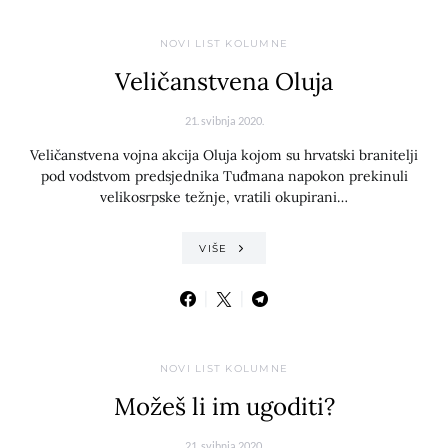
NOVI LIST KOLUMNE
Veličanstvena Oluja
21. svibnja 2020.
Veličanstvena vojna akcija Oluja kojom su hrvatski branitelji
pod vodstvom predsjednika Tuđmana napokon prekinuli
velikosrpske težnje, vratili okupirani…
VIŠE
NOVI LIST KOLUMNE
Možeš li im ugoditi?
21. svibnja 2020.