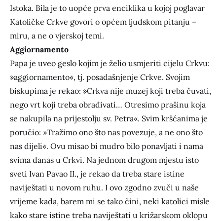
Istoka. Bila je to uopće prva enciklika u kojoj poglavar
Katoličke Crkve govori o općem ljudskom pitanju –
miru, a ne o vjerskoj temi.
Aggiornamento
Papa je uveo geslo kojim je želio usmjeriti cijelu Crkvu:
»aggiornamento«, tj. posadašnjenje Crkve. Svojim
biskupima je rekao: »Crkva nije muzej koji treba čuvati,
nego vrt koji treba obrađivati… Otresimo prašinu koja
se nakupila na prijestolju sv. Petra«. Svim kršćanima je
poručio: »Tražimo ono što nas povezuje, a ne ono što
nas dijeli«. Ovu misao bi mudro bilo ponavljati i nama
svima danas u Crkvi. Na jednom drugom mjestu isto
sveti Ivan Pavao II., je rekao da treba stare istine
naviještati u novom ruhu. I ovo zgodno zvuči u naše
vrijeme kada, barem mi se tako čini, neki katolici misle
kako stare istine treba naviještati u križarskom oklopu