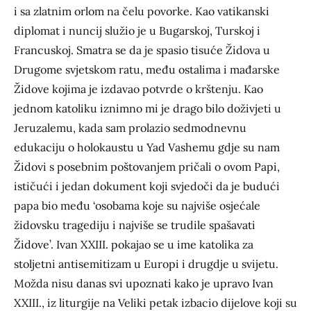
i sa zlatnim orlom na čelu povorke. Kao vatikanski
diplomat i nuncij služio je u Bugarskoj, Turskoj i
Francuskoj. Smatra se da je spasio tisuće Židova u
Drugome svjetskom ratu, među ostalima i mađarske
Židove kojima je izdavao potvrde o krštenju. Kao
jednom katoliku iznimno mi je drago bilo doživjeti u
Jeruzalemu, kada sam prolazio sedmodnevnu
edukaciju o holokaustu u Yad Vashemu gdje su nam
Židovi s posebnim poštovanjem pričali o ovom Papi,
ističući i jedan dokument koji svjedoči da je budući
papa bio među ‘osobama koje su najviše osjećale
židovsku tragediju i najviše se trudile spašavati
Židove’. Ivan XXIII. pokajao se u ime katolika za
stoljetni antisemitizam u Europi i drugdje u svijetu.
Možda nisu danas svi upoznati kako je upravo Ivan
XXIII., iz liturgije na Veliki petak izbacio dijelove koji su