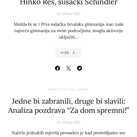
Hinko Reš, sušački Schindler
21. svibnja 2020.
Možda bi se i Prva sušačka hrvatska gimnazija, kao naša
najveća gimnazija na ovim područjima, mogla aktivnije
uključiti…
VIŠE
NOVI LIST KOLUMNE
Jedne bi zabranili, druge bi slavili:
Analiza pozdrava “Za dom spremni!”
21. svibnja 2020.
Načelo jednakih mjerila presudno je kad promišljamo sve