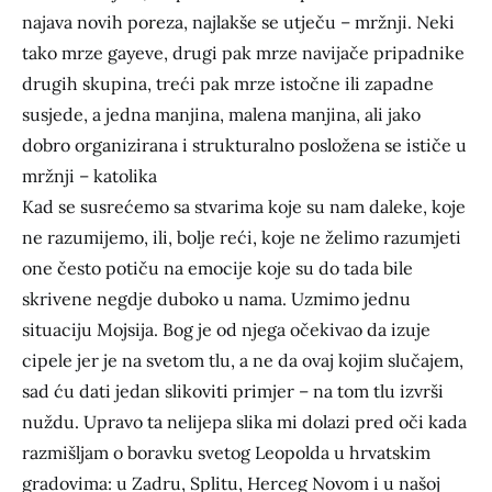
najava novih poreza, najlakše se utječu – mržnji. Neki
tako mrze gayeve, drugi pak mrze navijače pripadnike
drugih skupina, treći pak mrze istočne ili zapadne
susjede, a jedna manjina, malena manjina, ali jako
dobro organizirana i strukturalno posložena se ističe u
mržnji – katolika
Kad se susrećemo sa stvarima koje su nam daleke, koje
ne razumijemo, ili, bolje reći, koje ne želimo razumjeti
one često potiču na emocije koje su do tada bile
skrivene negdje duboko u nama. Uzmimo jednu
situaciju Mojsija. Bog je od njega očekivao da izuje
cipele jer je na svetom tlu, a ne da ovaj kojim slučajem,
sad ću dati jedan slikoviti primjer – na tom tlu izvrši
nuždu. Upravo ta nelijepa slika mi dolazi pred oči kada
razmišljam o boravku svetog Leopolda u hrvatskim
gradovima: u Zadru, Splitu, Herceg Novom i u našoj