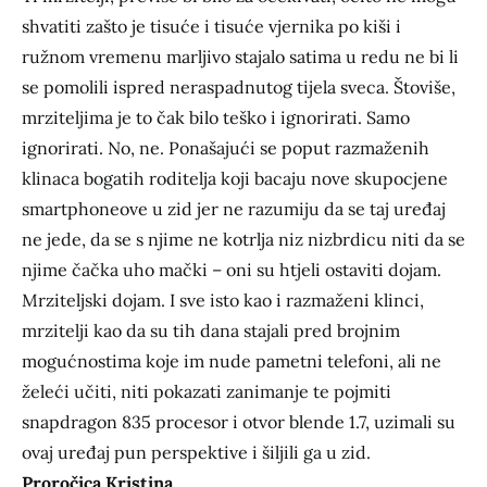
shvatiti zašto je tisuće i tisuće vjernika po kiši i
ružnom vremenu marljivo stajalo satima u redu ne bi li
se pomolili ispred neraspadnutog tijela sveca. Štoviše,
mrziteljima je to čak bilo teško i ignorirati. Samo
ignorirati. No, ne. Ponašajući se poput razmaženih
klinaca bogatih roditelja koji bacaju nove skupocjene
smartphoneove u zid jer ne razumiju da se taj uređaj
ne jede, da se s njime ne kotrlja niz nizbrdicu niti da se
njime čačka uho mački – oni su htjeli ostaviti dojam.
Mrziteljski dojam. I sve isto kao i razmaženi klinci,
mrzitelji kao da su tih dana stajali pred brojnim
mogućnostima koje im nude pametni telefoni, ali ne
želeći učiti, niti pokazati zanimanje te pojmiti
snapdragon 835 procesor i otvor blende 1.7, uzimali su
ovaj uređaj pun perspektive i šiljili ga u zid.
Proročica Kristina