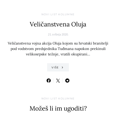
NOVI LIST KOLUMNE
Veličanstvena Oluja
21. svibnja 2020.
Veličanstvena vojna akcija Oluja kojom su hrvatski branitelji
pod vodstvom predsjednika Tuđmana napokon prekinuli
velikosrpske težnje, vratili okupirani…
VIŠE
NOVI LIST KOLUMNE
Možeš li im ugoditi?