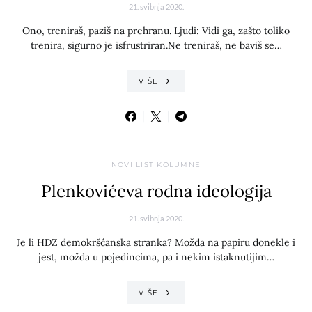
21. svibnja 2020.
Ono, treniraš, paziš na prehranu. Ljudi: Vidi ga, zašto toliko
trenira, sigurno je isfrustriran.Ne treniraš, ne baviš se…
VIŠE
NOVI LIST KOLUMNE
Plenkovićeva rodna ideologija
21. svibnja 2020.
Je li HDZ demokršćanska stranka? Možda na papiru donekle i
jest, možda u pojedincima, pa i nekim istaknutijim…
VIŠE