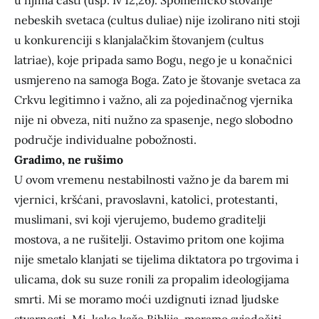
u njima časti (usp. Iv 12,26). Spomeničko štovanje
nebeskih svetaca (cultus duliae) nije izolirano niti stoji
u konkurenciji s klanjalačkim štovanjem (cultus
latriae), koje pripada samo Bogu, nego je u konačnici
usmjereno na samoga Boga. Zato je štovanje svetaca za
Crkvu legitimno i važno, ali za pojedinačnog vjernika
nije ni obveza, niti nužno za spasenje, nego slobodno
područje individualne pobožnosti.
Gradimo, ne rušimo
U ovom vremenu nestabilnosti važno je da barem mi
vjernici, kršćani, pravoslavni, katolici, protestanti,
muslimani, svi koji vjerujemo, budemo graditelji
mostova, a ne rušitelji. Ostavimo pritom one kojima
nije smetalo klanjati se tijelima diktatora po trgovima i
ulicama, dok su suze ronili za propalim ideologijama
smrti. Mi se moramo moći uzdignuti iznad ljudske