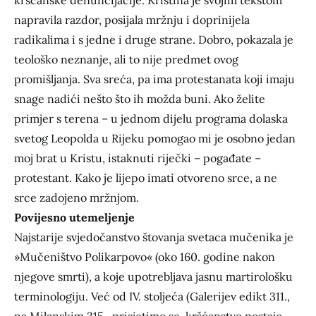
kršćanske denuncijacije. Kristina je svojim tekstom
napravila razdor, posijala mržnju i doprinijela
radikalima i s jedne i druge strane. Dobro, pokazala je
teološko neznanje, ali to nije predmet ovog
promišljanja. Sva sreća, pa ima protestanata koji imaju
snage nadići nešto što ih možda buni. Ako želite
primjer s terena – u jednom dijelu programa dolaska
svetog Leopolda u Rijeku pomogao mi je osobno jedan
moj brat u Kristu, istaknuti riječki – pogađate –
protestant. Kako je lijepo imati otvoreno srce, a ne
srce zadojeno mržnjom.
Povijesno utemeljenje
Najstarije svjedočanstvo štovanja svetaca mučenika je
»Mučeništvo Polikarpovo« (oko 160. godine nakon
njegove smrti), a koje upotrebljava jasnu martirološku
terminologiju. Već od IV. stoljeća (Galerijev edikt 311.,