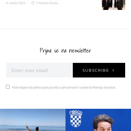
4. srpnja 2023.
7 minuta čitanja
Prijavi se na newsletter
SUBSCRIBE
Potvrđujem da prihvaćam pravila o privatnosti i uvjete korištenja stranice.