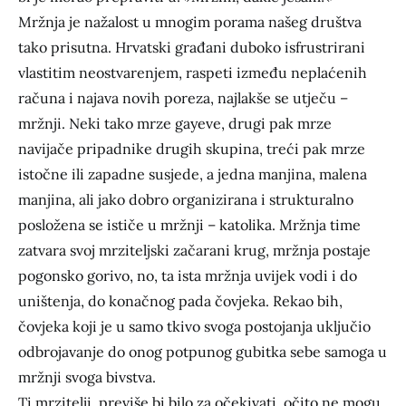
Mržnja je nažalost u mnogim porama našeg društva
tako prisutna. Hrvatski građani duboko isfrustrirani
vlastitim neostvarenjem, raspeti između neplaćenih
računa i najava novih poreza, najlakše se utječu –
mržnji. Neki tako mrze gayeve, drugi pak mrze
navijače pripadnike drugih skupina, treći pak mrze
istočne ili zapadne susjede, a jedna manjina, malena
manjina, ali jako dobro organizirana i strukturalno
posložena se ističe u mržnji – katolika. Mržnja time
zatvara svoj mrziteljski začarani krug, mržnja postaje
pogonsko gorivo, no, ta ista mržnja uvijek vodi i do
uništenja, do konačnog pada čovjeka. Rekao bih,
čovjeka koji je u samo tkivo svoga postojanja uključio
odbrojavanje do onog potpunog gubitka sebe samoga u
mržnji svoga bivstva.
Ti mrzitelji, previše bi bilo za očekivati, očito ne mogu