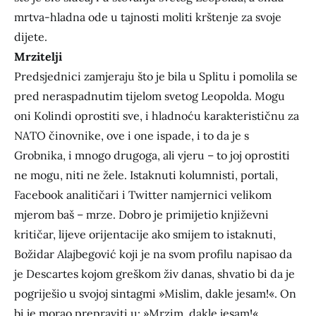
mrtva-hladna ode u tajnosti moliti krštenje za svoje
dijete.
Mrzitelji
Predsjednici zamjeraju što je bila u Splitu i pomolila se
pred neraspadnutim tijelom svetog Leopolda. Mogu
oni Kolindi oprostiti sve, i hladnoću karakterističnu za
NATO činovnike, ove i one ispade, i to da je s
Grobnika, i mnogo drugoga, ali vjeru – to joj oprostiti
ne mogu, niti ne žele. Istaknuti kolumnisti, portali,
Facebook analitičari i Twitter namjernici velikom
mjerom baš – mrze. Dobro je primijetio književni
kritičar, lijeve orijentacije ako smijem to istaknuti,
Božidar Alajbegović koji je na svom profilu napisao da
je Descartes kojom greškom živ danas, shvatio bi da je
pogriješio u svojoj sintagmi »Mislim, dakle jesam!«. On
bi je morao prepraviti u: »Mrzim, dakle jesam!«