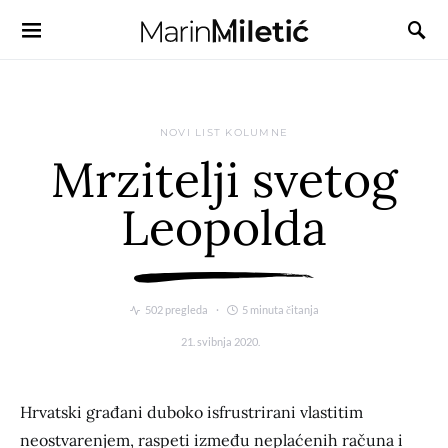
NOVI LIST KOLUMNE
Mrzitelji svetog
Leopolda
502 pregleda
5 minuta čitanja
21. svibnja 2020.
Hrvatski građani duboko isfrustrirani vlastitim
neostvarenjem, raspeti između neplaćenih računa i