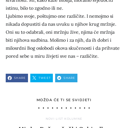
stvarnosti. Mi, kako kaže Biblija, moramo svjedočiti
istinu, bilo to zgodno ili ne.
Ljubimo svoje, poštujmo one različite. I nemojmo si
nikada dopustiti da nas uvuku u njihov krug mržnje.
Oni su to odabrali, oni mržnju žive, njima će mržnja
biti njihova sudbina. Molimo i za njih, da ih dobri i
milosrdni Bog oslobodi okova skučenosti i da prihvate
pored sebe u miru živjeti sve nas – različite.
SHARE
TWEET
SHARE
MOŽDA ĆE TI SE SVIDJETI
NOVI LIST KOLUMNE