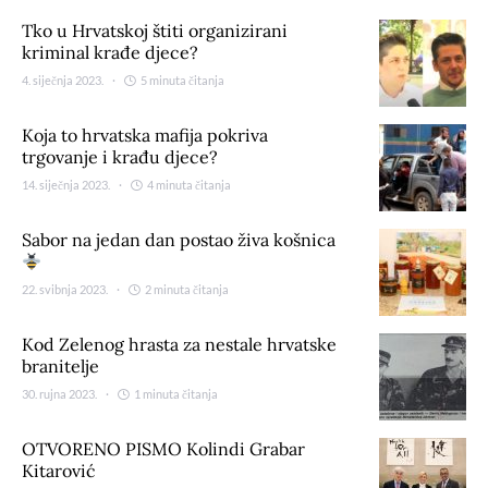
Tko u Hrvatskoj štiti organizirani
kriminal krađe djece?
4. siječnja 2023.
5 minuta čitanja
Koja to hrvatska mafija pokriva
trgovanje i krađu djece?
14. siječnja 2023.
4 minuta čitanja
Sabor na jedan dan postao živa košnica
22. svibnja 2023.
2 minuta čitanja
Kod Zelenog hrasta za nestale hrvatske
branitelje
30. rujna 2023.
1 minuta čitanja
OTVORENO PISMO Kolindi Grabar
Kitarović