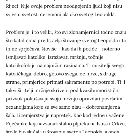
Rijeci. Nije ovdje problem neodgojenih ljudi koji nisu
svjesni svetosti ceremonijala oko svetog Leopolda.
Problem je, i to veliki, što svi zlonamjernici točno znaju
što katolicima predstavlja štovanje svetog Leopolda i to
ih ne sprječava, štoviše – kao da ih potiče – notorno
ismijavati katolike, izražavati mržnju, točnije
katolikofobiju na najnižim razinama. Ti mrzitelji svega
katoličkoga, dobro, gotovo svega, ne mrze, s druge
strane, primjerice primati sakramente po potrebi. Ti, i
takvi širitelji mržnje skriveni pod kvazihumoristični
prizvuk pokušavaju svoju mržnju opravdati površnim
zezancijama koje su sve samo nisu – dobronamjerna
šala. Licemjerstva je napretek. Kao kod jedne uvažene
Riječanke koja »izvana« stalno pljucka na Isusa i Crkvu,
što je bio slučaj i u štovanju svetog Leopolda, a onda