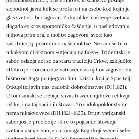
pa Milanskim 315., prisjetimo se, kršćanstvo postaje
slobodno), javni kult se proširio i na osobe kod kojih je
glas svetosti bio siguran. Za katolike, čašćenje svetaca
događa se kroz spomeničko čašćenje, u nasljedovanju
njihova primjera, u molitvi zagovora, sveci kao
zaštitnici, tj. posrednici naše molitve. Ne radi se tu o
nikakvom direktnom »utjecaju na Boga«. Tridentski je
sabor, oslanjajući se na staru tradiciju Crkve, zaključio:
»Dobro je i korisno zazivati svece za njihov zagovor, da
bismo od Boga po njegovu Sinu Kristu, koji je Spasitelj i
Otkupitelj svih nas, zadobili dobročinstva« (DH 1821).
U tom smislu se trebaju shvatiti sveci, njihove relikvije
i slike, i na taj način ih štovati. To s idolopoklonstvom
nema nikakve veze (DH 1821-1825). Drugi vatikanski
sabor još je preciznije i šire to pojasnio: štovanje
svetaca usmjereno je na samoga Boga koji svece i sebe