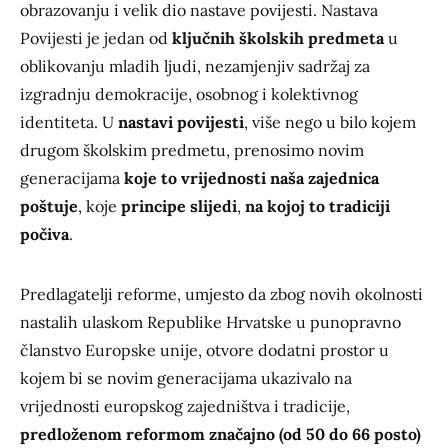
obrazovanju i velik dio nastave povijesti. Nastava
Povijesti je jedan od
ključnih školskih predmeta
u
oblikovanju mladih ljudi, nezamjenjiv sadržaj za
izgradnju demokracije, osobnog i kolektivnog
identiteta. U
nastavi povijesti
, više nego u bilo kojem
drugom školskim predmetu, prenosimo novim
generacijama
koje to vrijednosti naša zajednica
poštuje
, koje
principe slijedi
,
na kojoj to tradiciji
počiva
.
Predlagatelji reforme, umjesto da zbog novih okolnosti
nastalih ulaskom Republike Hrvatske u punopravno
članstvo Europske unije, otvore dodatni prostor u
kojem bi se novim generacijama ukazivalo na
vrijednosti europskog zajedništva i tradicije,
predloženom reformom značajno (od 50 do 66 posto)