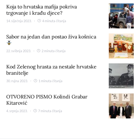
Koja to hrvatska mafija pokriva
trgovanje i krađu djece?
14. siječnja 2023.
4 minuta čitanja
Sabor na jedan dan postao živa košnica
22. svibnja 2023.
2 minuta čitanja
Kod Zelenog hrasta za nestale hrvatske
branitelje
30. rujna 2023.
1 minuta čitanja
OTVORENO PISMO Kolindi Grabar
Kitarović
4. srpnja 2023.
7 minuta čitanja