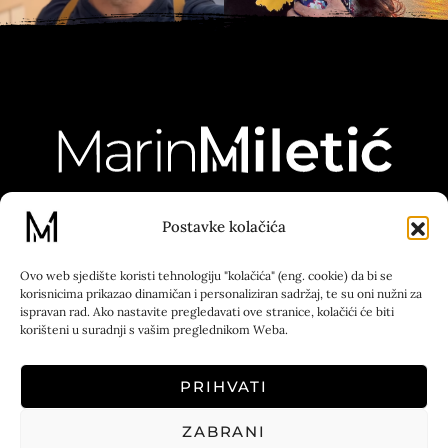
Postavke kolačića
130K
23K
5K
55K
Ovo web sjedište koristi tehnologiju "kolačića" (eng. cookie) da bi se
Kontakt
Press
korisnicima prikazao dinamičan i personaliziran sadržaj, te su oni nužni za
ispravan rad. Ako nastavite pregledavati ove stranice, kolačići će biti
korišteni u suradnji s vašim preglednikom Weba.
Tel: 00 385 51 670 019
Adresa: Korzo 8,
PRIHVATI
51000 Rijeka
ZABRANI