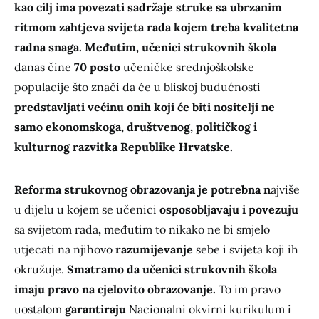
kao cilj ima povezati sadržaje struke sa ubrzanim
ritmom zahtjeva svijeta rada kojem treba kvalitetna
radna snaga. Međutim, učenici strukovnih škola
danas čine
70 posto
učeničke srednjoškolske
populacije što znači da će u bliskoj budućnosti
predstavljati većinu onih koji će biti nositelji ne
samo ekonomskoga, društvenog, političkog i
kulturnog razvitka Republike Hrvatske.
Reforma strukovnog obrazovanja je potrebna n
ajviše
u dijelu u kojem se učenici
osposobljavaju i povezuju
sa svijetom rada
,
međutim to nikako ne bi smjelo
utjecati na njihovo
razumijevanje
sebe i svijeta koji ih
okružuje.
Smatramo da učenici strukovnih škola
imaju pravo na cjelovito obrazovanje.
To im pravo
uostalom
garantiraju
Nacionalni okvirni kurikulum i