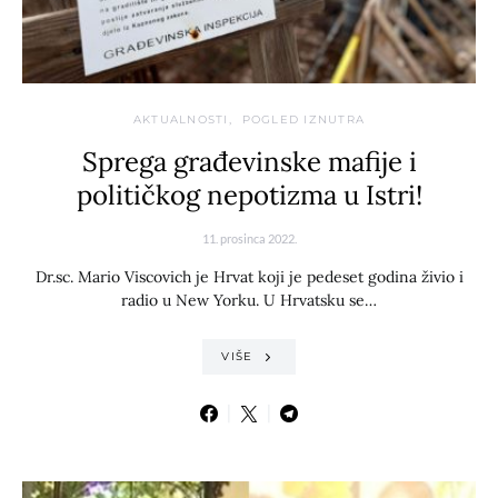
AKTUALNOSTI
POGLED IZNUTRA
Sprega građevinske mafije i
političkog nepotizma u Istri!
11. prosinca 2022.
Dr.sc. Mario Viscovich je Hrvat koji je pedeset godina živio i
radio u New Yorku. U Hrvatsku se…
VIŠE