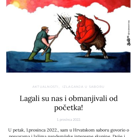
AKTUALNOSTI
IZLAGANJA U SABORU
Lagali su nas i obmanjivali od
početka!
1. prosinca 2022.
U petak, 1.prosinca 2022., sam u Hrvatskom saboru govorio o
prevarama i lažima pandemijske interesne skupine. Dvije i…