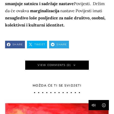
smanjuje satnicu i sadržaje nastave
Povijesti. Držim
da će ovakva
marginalizacija
nastave Povijesti imati
nesagledivo loše posljedice za naše društvo, osobni,
kolektivni i kulturni identitet.
SHARE
TWEET
SHARE
VIEW COMMENTS (0)
MOŽDA ĆE TI SE SVIDJETI