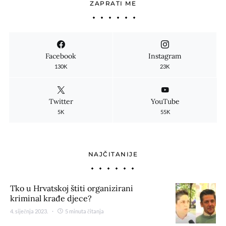
ZAPRATI ME
Facebook
Instagram
130K
23K
Twitter
YouTube
5K
55K
NAJČITANIJE
Tko u Hrvatskoj štiti organizirani
kriminal krađe djece?
4. siječnja 2023.
5 minuta čitanja