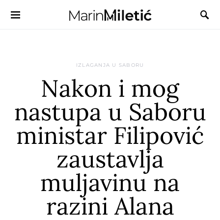
IZLAGANJA U SABORU
Nakon i mog
nastupa u Saboru
ministar Filipović
zaustavlja
muljavinu na
razini Alana