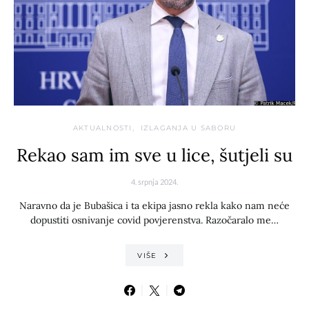
AKTUALNOSTI
IZLAGANJA U SABORU
Rekao sam im sve u lice, šutjeli su
4. srpnja 2024.
Naravno da je Bubašica i ta ekipa jasno rekla kako nam neće
dopustiti osnivanje covid povjerenstva. Razočaralo me…
VIŠE