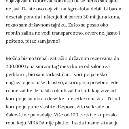
objavljivali u Dubrovačkom listu da se netko slučajno
ne javi. Da ste ovo objavili na Agroklubu dobili bi barem
desetak ponuda i uštedjeli bi barem 30 milijuna kuna,
rekao sam državnom tajniku. Zašto se posao oko
robnih zaliha ne vodi transparentno, otvoreno, jasno i
pošteno, pitao sam javno?
Možda bismo trebali zatražiti državnim rezervama da
200.000 tona smrznutog mesa kupe od salona za
pedikuru, bio sam sarkastičan. Korupcija teško
nagriza cijelo naše društvo, a korupcija posebno jede
robne zalihe. Iz naših robnih zaliha ljudi koji žive od
korupcije su ukrali desetke i desetke tona žita. Ti ljudi
korupcije pune vlastite džepove, žito se krade od
đakovštine pa nadalje. Više od 100 tvrtki je kupovalo
robu koju NIKADA nije platilo. I sada imamo situaciju