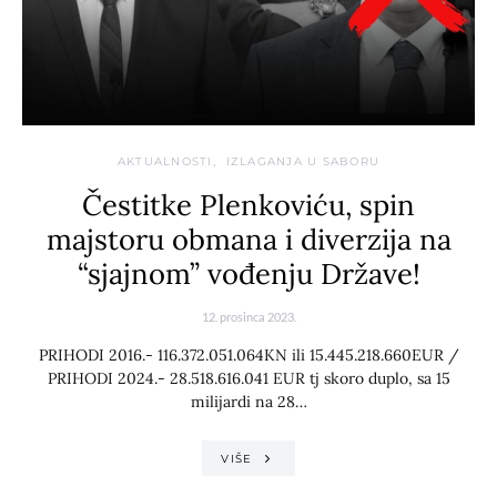
AKTUALNOSTI
IZLAGANJA U SABORU
Čestitke Plenkoviću, spin
majstoru obmana i diverzija na
“sjajnom” vođenju Države!
12. prosinca 2023.
PRIHODI 2016.- 116.372.051.064KN ili 15.445.218.660EUR /
PRIHODI 2024.- 28.518.616.041 EUR tj skoro duplo, sa 15
milijardi na 28…
VIŠE