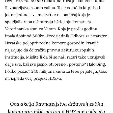
režiji HDZ-a. 75.000 tona kukuruza je odlučilo kupiti
Ravnateljstvo robnih zaliha. To je odlučilo kupiti od
jedne jedine javljene tvrtke na natječaj koja je
specijalizirana u šinteraju i šricanju komaraca.
Veterinarska stanica Vetam. Koja je prošlu godinu
imala dobit od 800kn. Predsjednik Odbora za ratarstvo
Hrvatske poljoprivredne komore gospodin Pranjić
najavljuje da će tražiti pravnu zaštitu europskih
institucija. Mislite li da bi se naši ratari tako uzrujavali
da je sve, baš sve jasno, otvoreno i pošteno? Halo Bing,
koliko posao? 240 milijuna kuna za tebe prijatelju, tako
mi izgleda ovaj projekt HDZ-a.
Ova akcija Ravnateljstva državnih zaliha
kojima upravlja naravno HDZ me podsjeća