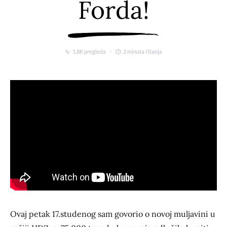
Forda!
1.8K pregleda
2 minuta čitanja
Ovaj petak 17.studenog sam govorio o novoj muljavini u