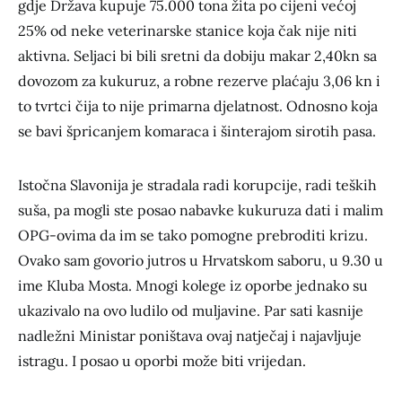
gdje Država kupuje 75.000 tona žita po cijeni većoj
25% od neke veterinarske stanice koja čak nije niti
aktivna. Seljaci bi bili sretni da dobiju makar 2,40kn sa
dovozom za kukuruz, a robne rezerve plaćaju 3,06 kn i
to tvrtci čija to nije primarna djelatnost. Odnosno koja
se bavi špricanjem komaraca i šinterajom sirotih pasa.
Istočna Slavonija je stradala radi korupcije, radi teških
suša, pa mogli ste posao nabavke kukuruza dati i malim
OPG-ovima da im se tako pomogne prebroditi krizu.
Ovako sam govorio jutros u Hrvatskom saboru, u 9.30 u
ime Kluba Mosta. Mnogi kolege iz oporbe jednako su
ukazivalo na ovo ludilo od muljavine. Par sati kasnije
nadležni Ministar poništava ovaj natječaj i najavljuje
istragu. I posao u oporbi može biti vrijedan.