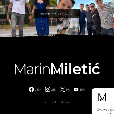
@MARINMILETIC_
130K
23K
5K
55K
Kontakt
Press
Ovo web sjed