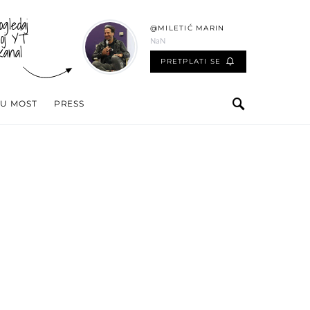
ogledaj
@MILETIĆ MARIN
oj YT
NaN
kanal
PRETPLATI SE
 U MOST
PRESS