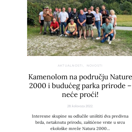
AKTUALNOSTI
NOVOSTI
Kamenolom na području Natur
2000 i budućeg parka prirode –
neće proći!
28. kolovoza 2022.
Interesne skupine su odlučile uništiti dva predivna
brda, netaknutu prirodu, zaštićene vrste u srcu
ekološke mreže Natura 2000…