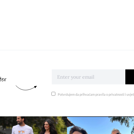
ter
Potvrđujem da prihvaćam pravila o privatnosti i uvjet