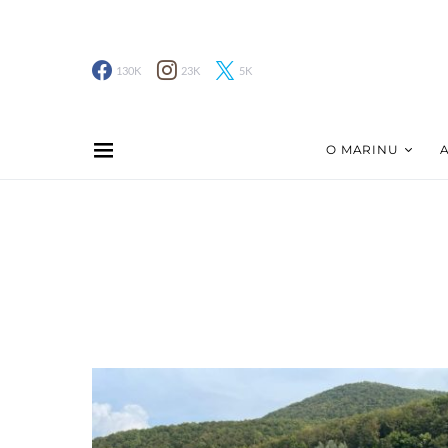
130K
23K
5K
O MARINU