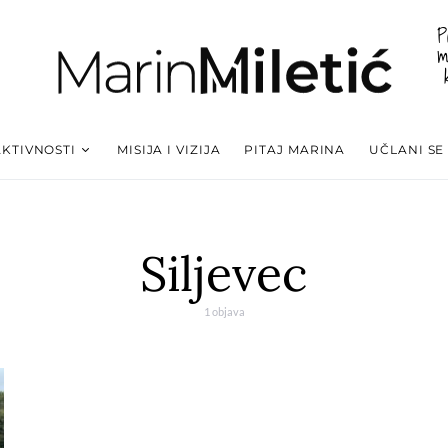
P
m
AKTIVNOSTI
MISIJA I VIZIJA
PITAJ MARINA
UČLANI SE
Siljevec
1 objava