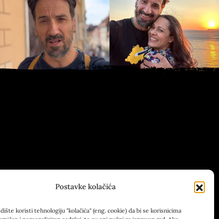
Postavke kolačića
ište koristi tehnologiju "kolačića" (eng. cookie) da bi se korisnicima