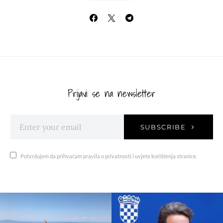
Prijavi se na newsletter
SUBSCRIBE
Potvrđujem da prihvaćam pravila o privatnosti i uvjete korištenja stranice.