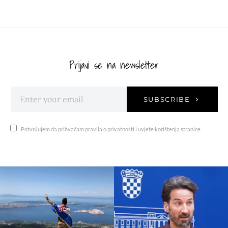
Prijavi se na newsletter
SUBSCRIBE
Potvrđujem da prihvaćam pravila o privatnosti i uvjete korištenja stranice.