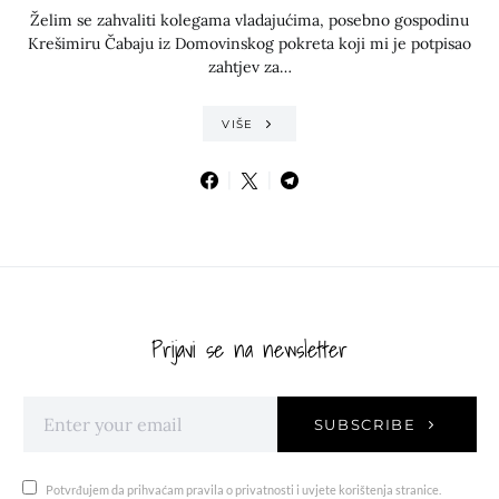
Želim se zahvaliti kolegama vladajućima, posebno gospodinu
Krešimiru Čabaju iz Domovinskog pokreta koji mi je potpisao
zahtjev za…
VIŠE
Prijavi se na newsletter
SUBSCRIBE
Potvrđujem da prihvaćam pravila o privatnosti i uvjete korištenja stranice.