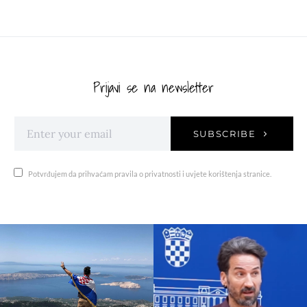
Prijavi se na newsletter
SUBSCRIBE
Potvrđujem da prihvaćam pravila o privatnosti i uvjete korištenja stranice.