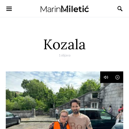
Kozala
1 objava