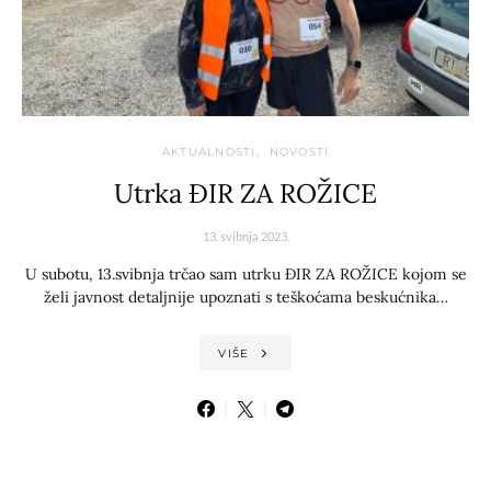
AKTUALNOSTI
NOVOSTI
Utrka ĐIR ZA ROŽICE
13. svibnja 2023.
U subotu, 13.svibnja trčao sam utrku ĐIR ZA ROŽICE kojom se
želi javnost detaljnije upoznati s teškoćama beskućnika…
VIŠE