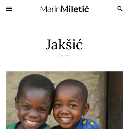
Jakšić
1 objava