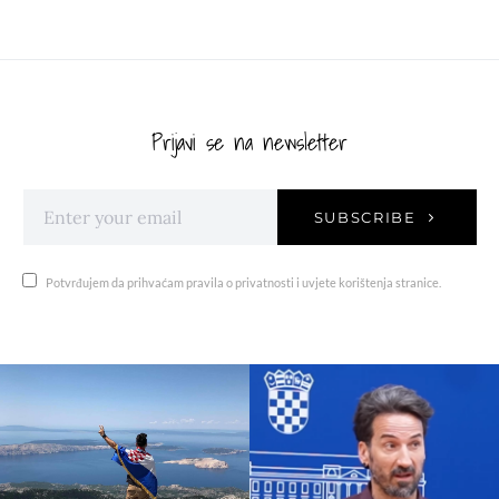
Prijavi se na newsletter
SUBSCRIBE
Potvrđujem da prihvaćam pravila o privatnosti i uvjete korištenja stranice.